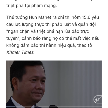
triệt phá tội phạm mạng.
Thủ tướng Hun Manet ra chỉ thị hôm 15.6 yêu
Đọc Thanh Niên trên điện thoại
cầu lực lượng thực thi pháp luật và quân đội
"ngăn chặn và triệt phá nạn lừa đảo trực
tuyến", cảnh báo rằng họ có thể mất việc nếu
không đảm bảo thi hành hiệu quả, theo tờ
Theo dõi báo trên
Khmer Times
.
Hotline
Liên hệ quảng cáo
0906 645 777
0908 780 404
Đặt báo
Quảng cáo
RSS
Tòa soạn
Chính sách bảo
Tổng biên tập: Nguyễn Ngọc Toàn
Phó tổng biên tập thường trực: Hải Thành
Phó tổng biên tập: Lâm Hiếu Dũng
Phó tổng biên tập: Trần Việt Hưng
Tổng thư ký tòa soạn: Đức Trung