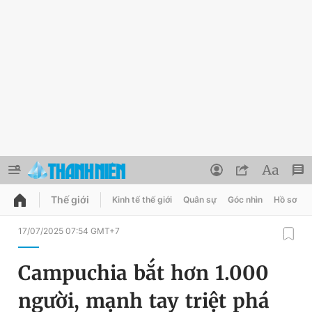
Thế giới
Kinh tế thế giới
Quân sự
Góc nhìn
Hồ sơ
QUẢNG CÁO
ĐẶT BÁO
17/07/2025 07:54 GMT+7
Thông tin tài khoản
Campuchia bắt hơn 1.000
Đổi mật khẩu
Chuyên mục
người, mạnh tay triệt phá
Tin đã lưu