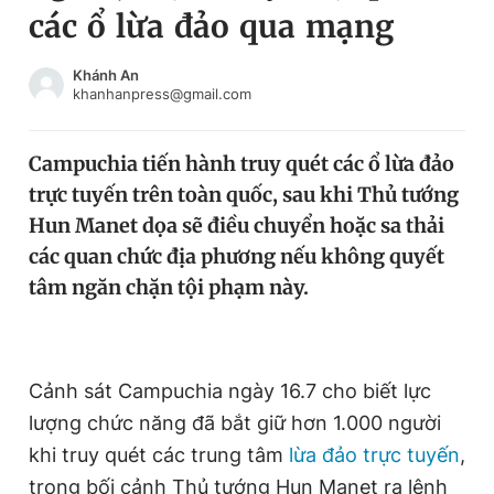
các ổ lừa đảo qua mạng
Chuyên mục khác
Tin đã xem
Chào ngày mới
Tin 24h
Khánh An
khanhanpress@gmail.com
Đăng xuất
Tin thị trường
Tin 360
Campuchia tiến hành truy quét các ổ lừa đảo
trực tuyến trên toàn quốc, sau khi Thủ tướng
Video
Magazine
Hun Manet dọa sẽ điều chuyển hoặc sa thải
các quan chức địa phương nếu không quyết
tâm ngăn chặn tội phạm này.
Sản phẩm khác
Tiện ích
Bạn cần biết
Cảnh sát Campuchia ngày 16.7 cho biết lực
Thông tin tòa soạn
Liên hệ quảng cáo
lượng chức năng đã bắt giữ hơn 1.000 người
khi truy quét các trung tâm
lừa đảo trực tuyến
,
trong bối cảnh Thủ tướng Hun Manet ra lệnh