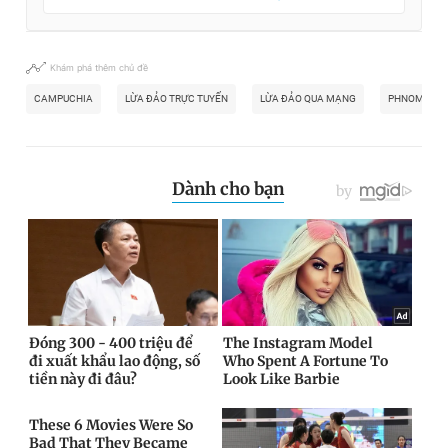
Khám phá thêm chủ đề
CAMPUCHIA
LỪA ĐẢO TRỰC TUYẾN
LỪA ĐẢO QUA MẠNG
PHNOM PEN