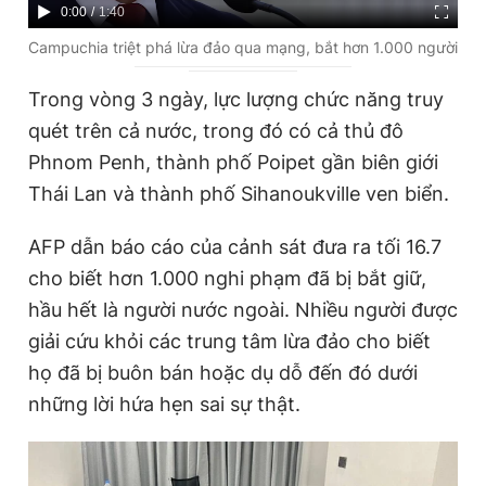
C
0:00
/
D
1:40
Giấy phép xuất bản số 110/GP - BTTTT cấp ngày 24.3.2020
© 2003-2026 Bản quyền thuộc về Báo Thanh Niên. Cấm sao
u
u
Campuchia triệt phá lừa đảo qua mạng, bắt hơn 1.000 người
chép dưới mọi hình thức nếu không có sự chấp thuận bằng văn
r
r
bản. Phát triển bởi ePi Technologies, JSC.
Trong vòng 3 ngày, lực lượng chức năng truy
r
a
quét trên cả nước, trong đó có cả thủ đô
e
t
Phnom Penh, thành phố Poipet gần biên giới
n
i
Thái Lan và thành phố Sihanoukville ven biển.
t
o
T
n
AFP dẫn báo cáo của cảnh sát đưa ra tối 16.7
i
cho biết hơn 1.000 nghi phạm đã bị bắt giữ,
m
hầu hết là người nước ngoài. Nhiều người được
giải cứu khỏi các trung tâm lừa đảo cho biết
e
họ đã bị buôn bán hoặc dụ dỗ đến đó dưới
những lời hứa hẹn sai sự thật.