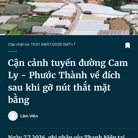
Chuyên mục khác
Tin đã xem
Chào ngày mới
Tin 24h
Đăng xuất
Tin thị trường
Tin 360
Current
0:06
/
Duration
2:34
Cập nhật lúc 15:01 08/07/2026 GMT+7
Time
Video
Magazine
Cận cảnh tuyến đường Cam
Ly - Phước Thành về đích
Sản phẩm khác
sau khi gỡ nút thắt mặt
Tiện ích
Bạn cần biết
bằng
Thông tin tòa soạn
Liên hệ quảng cáo
Lâm Viên
Ngày 7.7.2026, ghi nhận của Thanh Niên tại