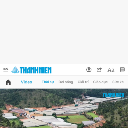
Video
Thời sự
Đời sống
Giải trí
Giáo dục
Sức khỏe
QUẢNG CÁO
ĐẶT BÁO
Thông tin tài khoản
Đổi mật khẩu
Chuyên mục
Tin đã lưu