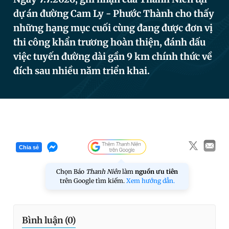
dự án đường Cam Ly - Phước Thành cho thấy
những hạng mục cuối cùng đang được đơn vị
Đọc Thanh Niên trên điện thoại
thi công khẩn trương hoàn thiện, đánh dấu
việc tuyến đường dài gần 9 km chính thức về
đích sau nhiều năm triển khai.
Theo dõi báo trên
Hotline
Liên hệ quảng cáo
0906 645 777
0908 780 404
Chia sẻ
Đặt báo
Quảng cáo
RSS
Tòa soạn
Chính sách bảo
Chọn Báo
Thanh Niên
làm
nguồn ưu tiên
trên Google tìm kiếm.
Xem hướng dẫn.
Tổng biên tập: Nguyễn Ngọc Toàn
Phó tổng biên tập thường trực: Hải Thành
Phó tổng biên tập: Lâm Hiếu Dũng
Phó tổng biên tập: Trần Việt Hưng
Bình luận (
0
)
Tổng thư ký tòa soạn: Đức Trung