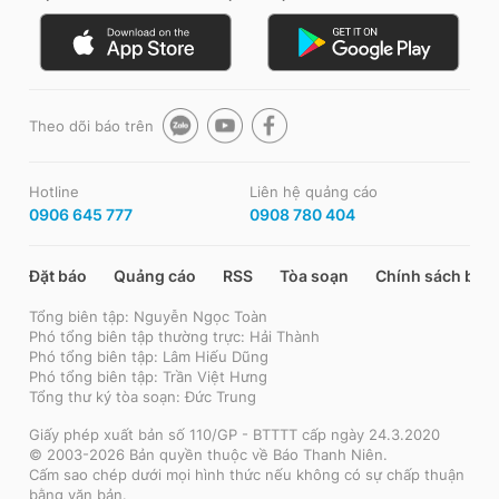
Theo dõi báo trên
Hotline
Liên hệ quảng cáo
0906 645 777
0908 780 404
Đặt báo
Quảng cáo
RSS
Tòa soạn
Chính sách bảo
Tổng biên tập: Nguyễn Ngọc Toàn
Phó tổng biên tập thường trực: Hải Thành
Phó tổng biên tập: Lâm Hiếu Dũng
Phó tổng biên tập: Trần Việt Hưng
Tổng thư ký tòa soạn: Đức Trung
Giấy phép xuất bản số 110/GP - BTTTT cấp ngày 24.3.2020
© 2003-2026 Bản quyền thuộc về Báo Thanh Niên.
Cấm sao chép dưới mọi hình thức nếu không có sự chấp thuận
bằng văn bản.