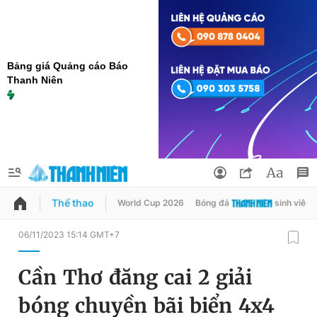
Bảng giá Quảng cáo Báo
Thanh Niên
Thể thao
World Cup 2026
Bóng đá
sinh viên
QUẢNG CÁO
ĐẶT BÁO
06/11/2023 15:14 GMT+7
Thông tin tài khoản
Cần Thơ đăng cai 2 giải
Đổi mật khẩu
Chuyên mục
bóng chuyền bãi biển 4x4
Tin đã lưu