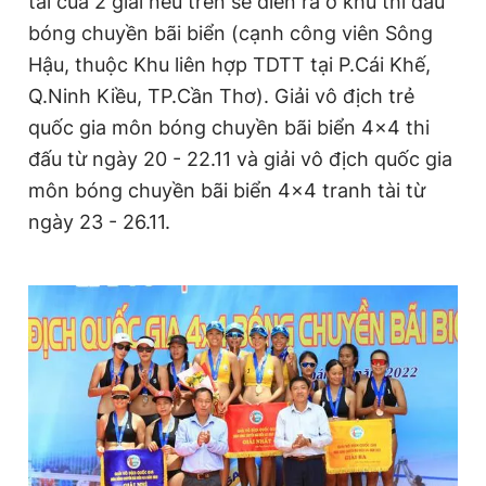
tài của 2 giải nêu trên sẽ diễn ra ở khu thi đấu
Giấy phép xuất bản số 110/GP - BTTTT cấp ngày 24.3.2020
bóng chuyền bãi biển (cạnh công viên Sông
© 2003-2026 Bản quyền thuộc về Báo Thanh Niên. Cấm sao
chép dưới mọi hình thức nếu không có sự chấp thuận bằng văn
Hậu, thuộc Khu liên hợp TDTT tại P.Cái Khế,
bản. Phát triển bởi ePi Technologies, JSC.
Q.Ninh Kiều, TP.Cần Thơ). Giải vô địch trẻ
quốc gia môn bóng chuyền bãi biển 4x4 thi
đấu từ ngày 20 - 22.11 và giải vô địch quốc gia
môn bóng chuyền bãi biển 4x4 tranh tài từ
ngày 23 - 26.11.