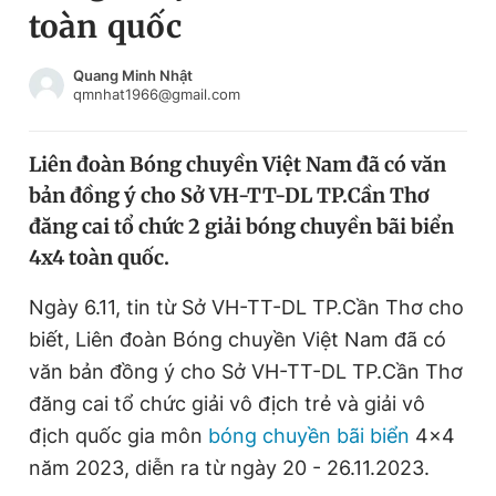
toàn quốc
Chuyên mục khác
Tin đã xem
Chào ngày mới
Tin 24h
Quang Minh Nhật
qmnhat1966@gmail.com
Đăng xuất
Tin thị trường
Tin 360
Liên đoàn Bóng chuyền Việt Nam đã có văn
bản đồng ý cho Sở VH-TT-DL TP.Cần Thơ
Video
Magazine
đăng cai tổ chức 2 giải bóng chuyền bãi biển
4x4 toàn quốc.
Sản phẩm khác
Ngày 6.11, tin từ Sở VH-TT-DL TP.Cần Thơ cho
Tiện ích
Bạn cần biết
biết, Liên đoàn Bóng chuyền Việt Nam đã có
văn bản đồng ý cho Sở VH-TT-DL TP.Cần Thơ
đăng cai tổ chức giải vô địch trẻ và giải vô
Thông tin tòa soạn
Liên hệ quảng cáo
địch quốc gia môn
bóng chuyền bãi biển
4x4
năm 2023, diễn ra từ ngày 20 - 26.11.2023.