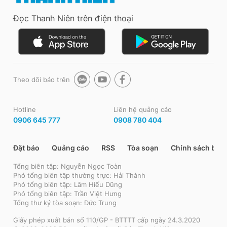
Đọc Thanh Niên trên điện thoại
Theo dõi báo trên
Hotline
Liên hệ quảng cáo
0906 645 777
0908 780 404
Đặt báo
Quảng cáo
RSS
Tòa soạn
Chính sách bảo
Tổng biên tập: Nguyễn Ngọc Toàn
Phó tổng biên tập thường trực: Hải Thành
Phó tổng biên tập: Lâm Hiếu Dũng
Phó tổng biên tập: Trần Việt Hưng
Tổng thư ký tòa soạn: Đức Trung
Giấy phép xuất bản số 110/GP - BTTTT cấp ngày 24.3.2020