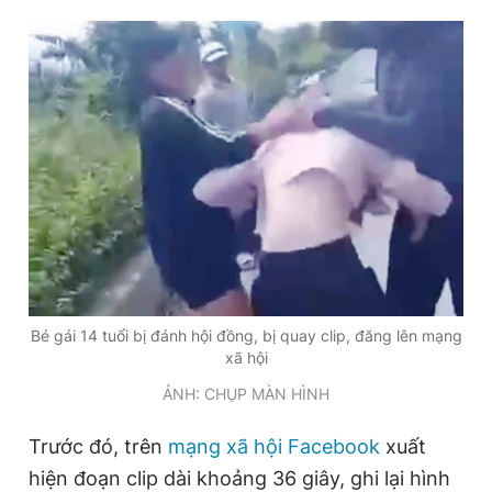
Đọc Thanh Niên trên điện thoại
Theo dõi báo trên
Hotline
Liên hệ quảng cáo
0906 645 777
0908 780 404
Bé gái 14 tuổi bị đánh hội đồng, bị quay clip, đăng lên mạng
Đặt báo
Quảng cáo
RSS
Tòa soạn
Chính sách bảo
xã hội
ẢNH: CHỤP MÀN HÌNH
Tổng biên tập: Nguyễn Ngọc Toàn
Phó tổng biên tập thường trực: Hải Thành
Phó tổng biên tập: Lâm Hiếu Dũng
Trước đó, trên
mạng xã hội Facebook
xuất
Phó tổng biên tập: Trần Việt Hưng
hiện đoạn clip dài khoảng 36 giây, ghi lại hình
Tổng thư ký tòa soạn: Đức Trung