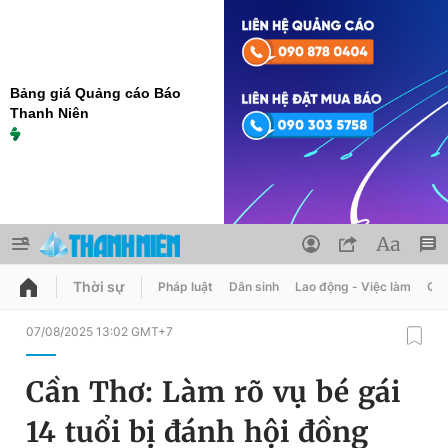
Bảng giá Quảng cáo Báo
Thanh Niên
Thời sự
Pháp luật
Dân sinh
Lao động - Việc làm
Quy
QUẢNG CÁO
ĐẶT BÁO
07/08/2025 13:02 GMT+7
Thông tin tài khoản
Cần Thơ: Làm rõ vụ bé gái
Đổi mật khẩu
Chuyên mục
14 tuổi bị đánh hội đồng
Tin đã lưu