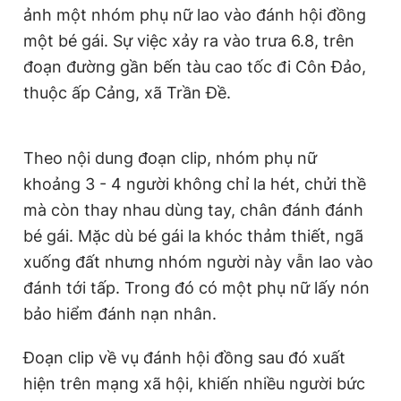
ảnh một nhóm phụ nữ lao vào đánh hội đồng
Giấy phép xuất bản số 110/GP - BTTTT cấp ngày 24.3.2020
© 2003-2026 Bản quyền thuộc về Báo Thanh Niên. Cấm sao
một bé gái. Sự việc xảy ra vào trưa 6.8, trên
chép dưới mọi hình thức nếu không có sự chấp thuận bằng văn
đoạn đường gần bến tàu cao tốc đi Côn Đảo,
bản. Phát triển bởi ePi Technologies, JSC.
thuộc ấp Cảng, xã Trần Đề.
Theo nội dung đoạn clip, nhóm phụ nữ
khoảng 3 - 4 người không chỉ la hét, chửi thề
mà còn thay nhau dùng tay, chân đánh đánh
bé gái. Mặc dù bé gái la khóc thảm thiết, ngã
xuống đất nhưng nhóm người này vẫn lao vào
đánh tới tấp. Trong đó có một phụ nữ lấy nón
bảo hiểm đánh nạn nhân.
Đoạn clip về vụ đánh hội đồng sau đó xuất
hiện trên mạng xã hội, khiến nhiều người bức