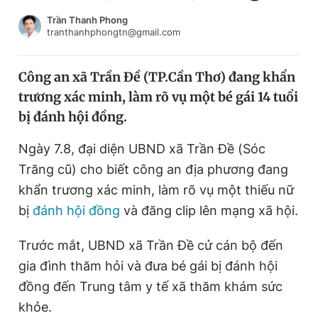
Chuyên mục khác
Trần Thanh Phong
Tin đã xem
tranthanhphongtn@gmail.com
Chào ngày mới
Tin 24h
Đăng xuất
Công an xã Trần Đề (TP.Cần Thơ) đang khẩn
Tin thị trường
Tin 360
trương xác minh, làm rõ vụ một bé gái 14 tuổi
bị đánh hội đồng.
Video
Magazine
Ngày 7.8, đại diện UBND xã Trần Đề (Sóc
Trăng cũ) cho biết công an địa phương đang
Sản phẩm khác
khẩn trương xác minh, làm rõ vụ một thiếu nữ
bị
đánh hội đồng
và đăng clip lên mạng xã hội.
Tiện ích
Bạn cần biết
Trước mắt, UBND xã Trần Đề cử cán bộ đến
Thông tin tòa soạn
Liên hệ quảng cáo
gia đình thăm hỏi và đưa bé gái bị đánh hội
đồng đến Trung tâm y tế xã thăm khám sức
khỏe.