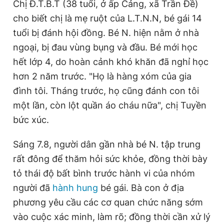
Chị Đ.T.B.T (38 tuổi,
ở
ấp Cảng, xã Trần Đề)
cho biết chị là mẹ ruột của L.T.N.N, bé gái 14
tuổi bị đánh hội đồng. Bé N. hiện nằm ở nhà
ngoại, bị đau vùng bụng và đầu. Bé mới học
hết lớp 4, do hoàn cảnh khó khăn đã nghỉ học
hơn 2 năm trước. "Họ là hàng xóm của gia
đình tôi. Tháng trước, họ cũng đánh con tôi
một lần, còn lột quần áo cháu nữa", chị Tuyền
bức xúc.
Sáng 7.8, người dân gần nhà bé N. tập trung
rất đông để thăm hỏi sức khỏe, đồng thời bày
tỏ thái độ bất bình trước hành vi của nhóm
người đã
hành hung
bé gái. Bà con ở địa
phương yêu cầu các cơ quan chức năng sớm
vào cuộc xác minh, làm rõ; đồng thời cần xử lý