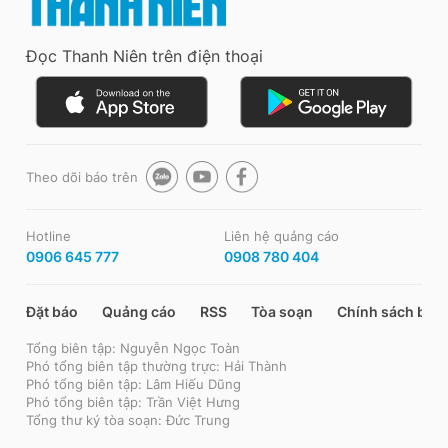
Đọc Thanh Niên trên điện thoại
Theo dõi báo trên
Hotline
Liên hệ quảng cáo
0906 645 777
0908 780 404
Đặt báo
Quảng cáo
RSS
Tòa soạn
Chính sách bảo
Tổng biên tập: Nguyễn Ngọc Toàn
Phó tổng biên tập thường trực: Hải Thành
Phó tổng biên tập: Lâm Hiếu Dũng
Phó tổng biên tập: Trần Việt Hưng
Tổng thư ký tòa soạn: Đức Trung