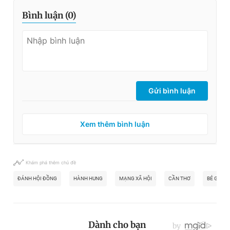
Bình luận (
0
)
Gửi bình luận
Xem thêm bình luận
Khám phá thêm chủ đề
ĐÁNH HỘI ĐỒNG
HÀNH HUNG
MẠNG XÃ HỘI
CẦN THƠ
BÉ GÁI B