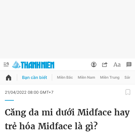
Bạn cần biết
Miền Bắc
Miền Nam
Miền Trung
Sản 
QUẢNG CÁO
ĐẶT BÁO
21/04/2022 08:00 GMT+7
Thông tin tài khoản
Căng da mi dưới Midface hay
Đổi mật khẩu
Chuyên mục
trẻ hóa Midface là gì?
Tin đã lưu
Chuyên mục khác