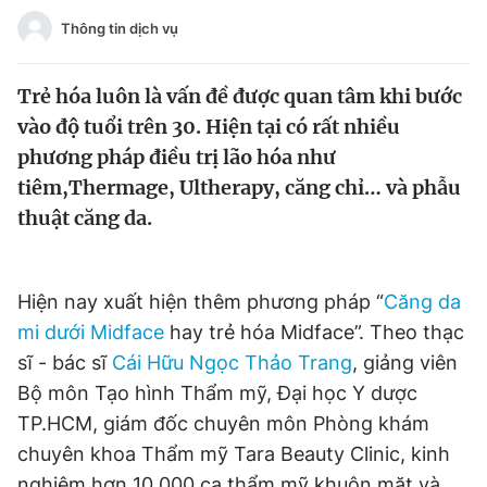
Tin đã xem
Thông tin dịch vụ
Chào ngày mới
Tin 24h
Đăng xuất
Trẻ hóa luôn là vấn đề được quan tâm khi bước
Tin thị trường
Tin 360
vào độ tuổi trên 30. Hiện tại có rất nhiều
phương pháp điều trị lão hóa như
Video
Magazine
tiêm,Thermage, Ultherapy, căng chỉ… và phẫu
thuật căng da.
Sản phẩm khác
Tiện ích
Bạn cần biết
Hiện nay xuất hiện thêm phương pháp “
Căng da
mi dưới Midface
hay trẻ hóa Midface”. Theo thạc
sĩ - bác sĩ
Cái Hữu Ngọc Thảo Trang
, giảng viên
Thông tin tòa soạn
Liên hệ quảng cáo
Bộ môn Tạo hình Thẩm mỹ, Đại học Y dược
TP.HCM, giám đốc chuyên môn Phòng khám
chuyên khoa Thẩm mỹ Tara Beauty Clinic, kinh
nghiệm hơn 10.000 ca thẩm mỹ khuôn mặt và