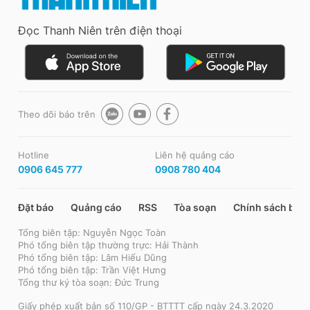
Đọc Thanh Niên trên điện thoại
Theo dõi báo trên
Hotline
Liên hệ quảng cáo
0906 645 777
0908 780 404
Đặt báo
Quảng cáo
RSS
Tòa soạn
Chính sách bảo
Tổng biên tập: Nguyễn Ngọc Toàn
Phó tổng biên tập thường trực: Hải Thành
Phó tổng biên tập: Lâm Hiếu Dũng
Phó tổng biên tập: Trần Việt Hưng
Tổng thư ký tòa soạn: Đức Trung
Giấy phép xuất bản số 110/GP - BTTTT cấp ngày 24.3.2020