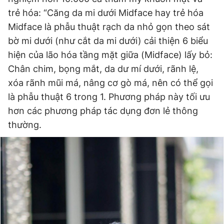
trẻ hóa: “Căng da mi dưới Midface hay trẻ hóa
Đọc Thanh Niên trên điện thoại
Midface là phẫu thuật rạch da nhỏ gọn theo sát
bờ mi dưới (như cắt da mi dưới) cải thiện 6 biểu
hiện của lão hóa tầng mặt giữa (Midface) lấy bỏ:
Chân chim, bọng mắt, da dư mí dưới, rãnh lệ,
Theo dõi báo trên
xóa rãnh mũi má, nâng cơ gò má, nên có thể gọi
là phẫu thuật 6 trong 1. Phương pháp này tối ưu
hơn các phương pháp tác dụng đơn lẻ thông
Hotline
Liên hệ quảng cáo
0906 645 777
0908 780 404
thường.
Đặt báo
Quảng cáo
RSS
Tòa soạn
Chính sách bảo
Tổng biên tập: Nguyễn Ngọc Toàn
Phó tổng biên tập thường trực: Hải Thành
Phó tổng biên tập: Lâm Hiếu Dũng
Phó tổng biên tập: Trần Việt Hưng
Tổng thư ký tòa soạn: Đức Trung
Giấy phép xuất bản số 110/GP - BTTTT cấp ngày 24.3.2020