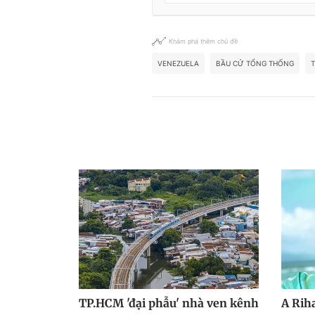
Khám phá thêm chủ đề
VENEZUELA
BẦU CỬ TỔNG THỐNG