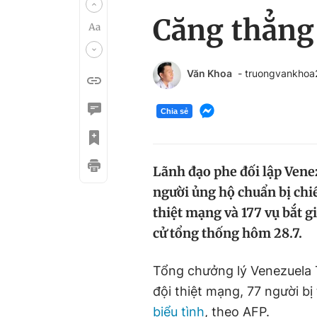
Căng thẳng 
Văn Khoa
- truongvankho
Chia sẻ
Lãnh đạo phe đối lập Ven
người ủng hộ chuẩn bị chi
thiệt mạng và 177 vụ bắt gi
cử tổng thống hôm 28.7.
Tổng chưởng lý Venezuela T
đội thiệt mạng, 77 người bị
biểu tình
, theo AFP.