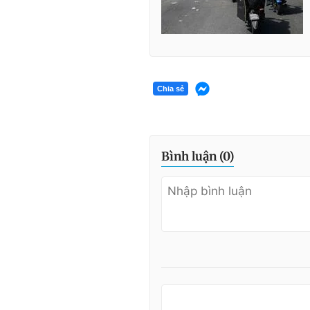
Chia sẻ
Bình luận (
0
)