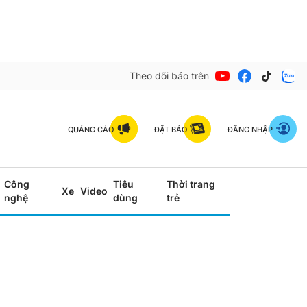
Theo dõi báo trên
QUẢNG CÁO
ĐẶT BÁO
ĐĂNG NHẬP
Công
Tiêu
Thời trang
Xe
Video
nghệ
dùng
trẻ