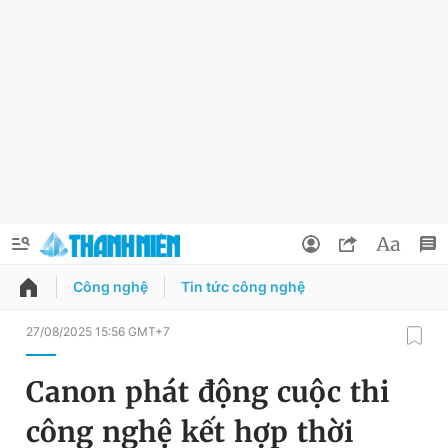
Công nghệ
Tin tức công nghệ
QUẢNG CÁO
ĐẶT BÁO
27/08/2025 15:56 GMT+7
Thông tin tài khoản
Canon phát động cuộc thi
Đổi mật khẩu
Chuyên mục
công nghệ kết hợp thời
Tin đã lưu