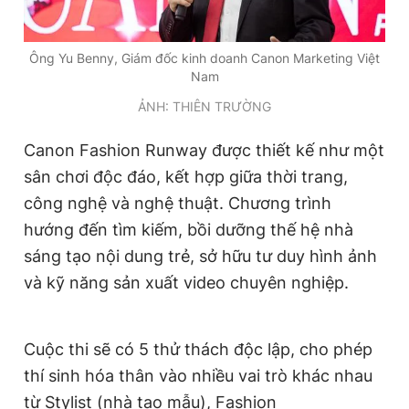
Giấy phép xuất bản số 110/GP - BTTTT cấp ngày 24.3.2020
© 2003-2026 Bản quyền thuộc về Báo Thanh Niên. Cấm sao
chép dưới mọi hình thức nếu không có sự chấp thuận bằng văn
Ông Yu Benny, Giám đốc kinh doanh Canon Marketing Việt
bản. Phát triển bởi ePi Technologies, JSC.
Nam
ẢNH: THIÊN TRƯỜNG
Canon Fashion Runway được thiết kế như một
sân chơi độc đáo, kết hợp giữa thời trang,
công nghệ và nghệ thuật. Chương trình
hướng đến tìm kiếm, bồi dưỡng thế hệ nhà
sáng tạo nội dung trẻ, sở hữu tư duy hình ảnh
và kỹ năng sản xuất video chuyên nghiệp.
Cuộc thi sẽ có 5 thử thách độc lập, cho phép
thí sinh hóa thân vào nhiều vai trò khác nhau
từ Stylist (nhà tạo mẫu), Fashion