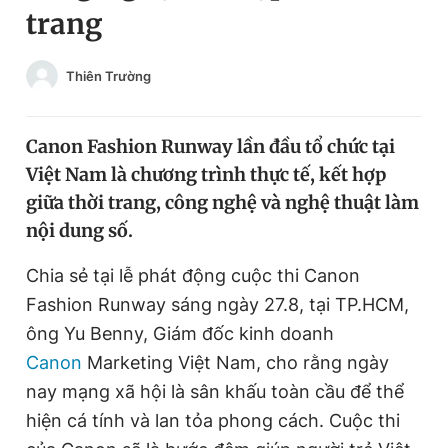
trang
Chuyên mục khác
Tin đã xem
Chào ngày mới
Tin 24h
Thiên Trường
Đăng xuất
Tin thị trường
Tin 360
Canon Fashion Runway lần đầu tổ chức tại
Việt Nam là chương trình thực tế, kết hợp
Video
Magazine
giữa thời trang, công nghệ và nghệ thuật làm
nội dung số.
Sản phẩm khác
Chia sẻ tại lễ phát động cuộc thi Canon
Fashion Runway sáng ngày 27.8, tại TP.HCM,
Tiện ích
Bạn cần biết
ông Yu Benny, Giám đốc kinh doanh
Canon
Marketing Việt Nam, cho rằng ngày
Thông tin tòa soạn
Liên hệ quảng cáo
nay mạng xã hội là sân khấu toàn cầu để thể
hiện cá tính và lan tỏa phong cách. Cuộc thi