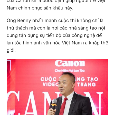
của Canon sẽ là bước đệm giúp người trẻ Việt
Nam chinh phục sân khấu này.
Đọc Thanh Niên trên điện thoại
Ông Benny nhấn mạnh cuộc thi không chỉ là
thử thách mà còn là nơi các nhà sáng tạo nội
dung tận dụng sự tiến bộ của công nghệ để
lan tỏa hình ảnh văn hóa Việt Nam ra khắp thế
Theo dõi báo trên
giới.
Hotline
Liên hệ quảng cáo
0906 645 777
0908 780 404
Đặt báo
Quảng cáo
RSS
Tòa soạn
Chính sách bảo
Tổng biên tập: Nguyễn Ngọc Toàn
Phó tổng biên tập thường trực: Hải Thành
Phó tổng biên tập: Lâm Hiếu Dũng
Phó tổng biên tập: Trần Việt Hưng
Tổng thư ký tòa soạn: Đức Trung