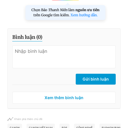
Chọn Báo
Thanh Niên
làm
nguồn ưu tiên
trên Google tìm kiếm.
Xem hướng dẫn.
Bình luận (
0
)
Gửi bình luận
Xem thêm bình luận
Khám phá thêm chủ đề
CANON
CANON VIỆT NAM
EOS
CÔNG NGHỆ
FASHION RUNWAY