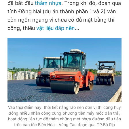
đã bắt đầu
thảm nhựa
. Trong khi đó, đoạn qua
tỉnh Đồng Nai (dự án thành phần 1 và 2) vẫn
còn ngổn ngang vì chưa có đủ mặt bằng thi
Đọc Thanh Niên trên điện thoại
công, thiếu
vật liệu đắp nền
...
Theo dõi báo trên
Hotline
Liên hệ quảng cáo
0906 645 777
0908 780 404
Đặt báo
Quảng cáo
RSS
Tòa soạn
Chính sách bảo
Tổng biên tập: Nguyễn Ngọc Toàn
Vào thời điểm này, thời tiết nắng ráo nên đơn vị thi công huy
Phó tổng biên tập thường trực: Hải Thành
động nhiều nhân công cùng phương tiện máy móc dàn trải,
Phó tổng biên tập: Lâm Hiếu Dũng
hoạt động liên tục để thảm những mét nhựa đường đầu tiên
Phó tổng biên tập: Trần Việt Hưng
trên cao tốc Biên Hòa - Vũng Tàu đoạn qua TP.Bà Rịa
Tổng thư ký tòa soạn: Đức Trung