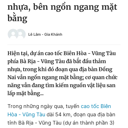
nhựa, bên ngổn ngang mặt
Chuyên mục khác
Tin đã xem
bằng
Chào ngày mới
Tin 24h
Đăng xuất
Lê Lâm
-
Gia Khánh
Tin thị trường
Tin 360
Hiện tại, dự án cao tốc Biên Hòa - Vũng Tàu
Video
Magazine
phía Bà Rịa - Vũng Tàu đã bắt đầu thảm
nhựa, trong khi đó đoạn qua địa bàn Đồng
Sản phẩm khác
Nai vẫn ngổn ngang mặt bằng; cơ quan chức
năng vẫn đang tìm kiếm nguồn vật liệu san
Tiện ích
Bạn cần biết
lấp mặt bằng...
Thông tin tòa soạn
Liên hệ quảng cáo
Trong những ngày qua, tuyến
cao tốc Biên
Hòa - Vũng Tàu
dài 54 km, đoạn qua địa bàn
tỉnh Bà Rịa - Vũng Tàu (dự án thành phần 3)