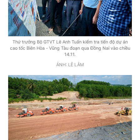
Thứ trưởng Bộ GTVT Lê Anh Tuấn kiểm tra tiến độ dự án
cao tốc Biên Hòa - Vũng Tàu đoạn qua Đồng Nai vào chiều
14.11.
ẢNH: LÊ LÂM