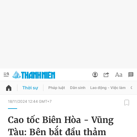
Thời sự
Pháp luật
Dân sinh
Lao động - Việc làm
Quy
QUẢNG CÁO
ĐẶT BÁO
18/11/2024 12:44 GMT+7
Thông tin tài khoản
Cao tốc Biên Hòa - Vũng
Đổi mật khẩu
Chuyên mục
Tàu: Bên bắt đầu thảm
Tin đã lưu