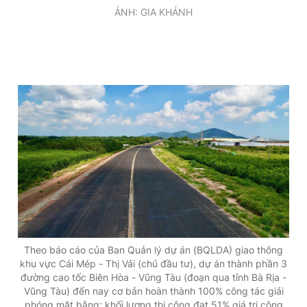
ẢNH: GIA KHÁNH
Giấy phép xuất bản số 110/GP - BTTTT cấp ngày 24.3.2020
© 2003-2026 Bản quyền thuộc về Báo Thanh Niên. Cấm sao
chép dưới mọi hình thức nếu không có sự chấp thuận bằng văn
bản. Phát triển bởi ePi Technologies, JSC.
Theo báo cáo của Ban Quản lý dự án (BQLDA) giao thông
khu vực Cái Mép - Thị Vải (chủ đầu tư), dự án thành phần 3
đường cao tốc Biên Hòa - Vũng Tàu (đoạn qua tỉnh Bà Rịa -
Vũng Tàu) đến nay cơ bản hoàn thành 100% công tác giải
phóng mặt bằng; khối lượng thi công đạt 51% giá trị công