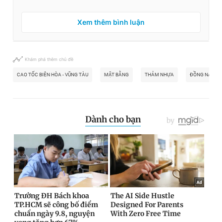
Xem thêm bình luận
Khám phá thêm chủ đề
CAO TỐC BIÊN HÒA - VŨNG TÀU
MẶT BẰNG
THẢM NHỰA
ĐỒNG NAI