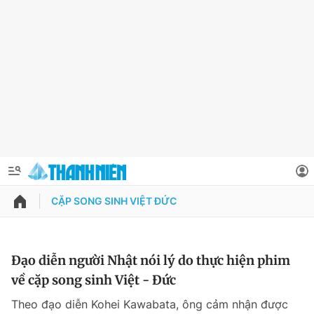
CẶP SONG SINH VIỆT ĐỨC
QUẢNG CÁO
ĐẶT BÁO
Thông tin tài khoản
Đạo diễn người Nhật nói lý do thực hiện phim
về cặp song sinh Việt - Đức
Đổi mật khẩu
Chuyên mục
Theo đạo diễn Kohei Kawabata, ông cảm nhận được
Tin đã lưu