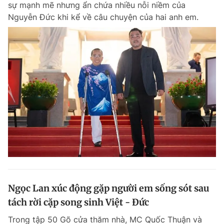
sự mạnh mẽ nhưng ẩn chứa nhiều nỗi niềm của
Chuyên mục khác
Nguyễn Đức khi kể về câu chuyện của hai anh em.
Tin đã xem
Chào ngày mới
Tin 24h
Đăng xuất
Tin thị trường
Tin 360
Video
Magazine
Sản phẩm khác
Tiện ích
Bạn cần biết
Thông tin tòa soạn
Liên hệ quảng cáo
Ngọc Lan xúc động gặp người em sống sót sau
tách rời cặp song sinh Việt - Đức
Trong tập 50 Gõ cửa thăm nhà, MC Quốc Thuận và