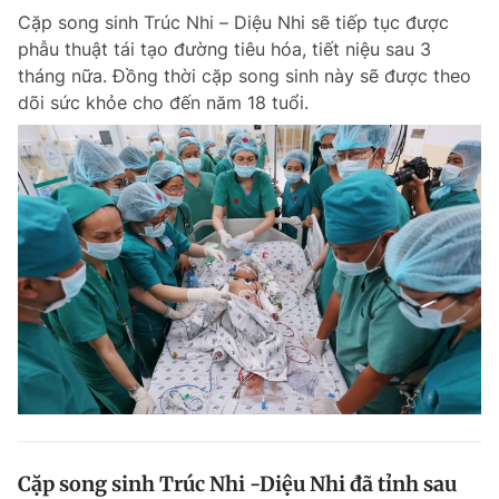
Cặp song sinh Trúc Nhi – Diệu Nhi sẽ tiếp tục được
Giấy phép xuất bản số 110/GP - BTTTT cấp ngày 24.3.2020
© 2003-2026 Bản quyền thuộc về Báo Thanh Niên. Cấm sao chép
phẫu thuật tái tạo đường tiêu hóa, tiết niệu sau 3
dưới mọi hình thức nếu không có sự chấp thuận bằng văn bản.
tháng nữa. Đồng thời cặp song sinh này sẽ được theo
Phát triển bởi ePi Technologies, JSC.
dõi sức khỏe cho đến năm 18 tuổi.
Cặp song sinh Trúc Nhi -Diệu Nhi đã tỉnh sau