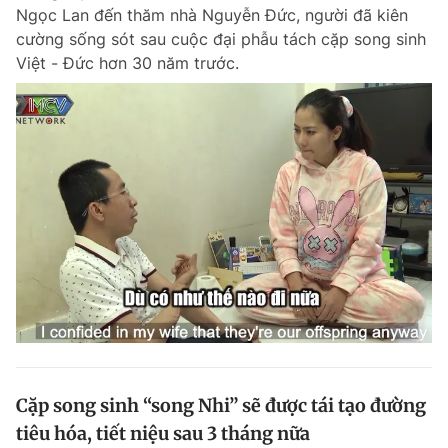
Ngọc Lan đến thăm nhà Nguyễn Đức, người đã kiên
cường sống sót sau cuộc đại phẫu tách cặp song sinh
Việt - Đức hơn 30 năm trước.
Đọc Thanh Niên trên điện thoại
Theo dõi báo trên
Hotline
Liên hệ quảng cáo
0906 645 777
0908 780 404
Đặt báo
Quảng cáo
RSS
Tòa soạn
Chính sách bảo m
Tổng biên tập: Nguyễn Ngọc Toàn
Phó tổng biên tập thường trực: Hải Thành
Phó tổng biên tập: Lâm Hiếu Dũng
Cặp song sinh “song Nhi” sẽ được tái tạo đường
Phó tổng biên tập: Trần Việt Hưng
tiêu hóa, tiết niệu sau 3 tháng nữa
Tổng thư ký tòa soạn: Đức Trung