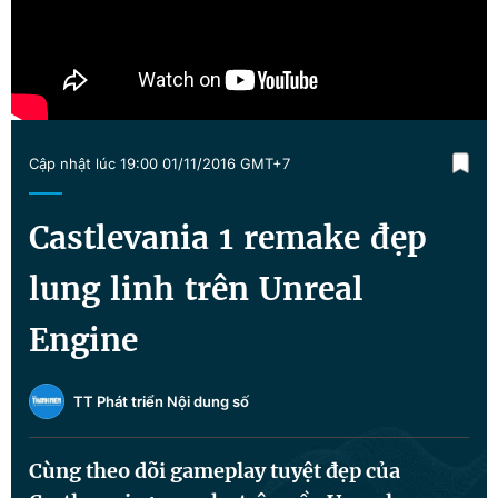
Chuyên mục khác
Tin đã xem
Chào ngày mới
Tin 24h
Đăng xuất
Tin thị trường
Tin 360
Cập nhật lúc 19:00 01/11/2016 GMT+7
Video
Magazine
Castlevania 1 remake đẹp
lung linh trên Unreal
Sản phẩm khác
Engine
Tiện ích
Bạn cần biết
TT Phát triển Nội dung số
Thông tin tòa soạn
Liên hệ quảng cáo
Cùng theo dõi gameplay tuyệt đẹp của