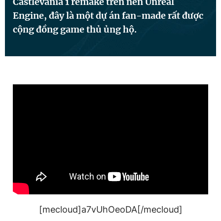
Castlevania 1 remake trên nền Unreal
Engine, đây là một dự án fan-made rất được
cộng đồng game thủ ủng hộ.
Đọc Thanh Niên trên điện thoại
Theo dõi báo trên
Hotline
Liên hệ quảng cáo
0906 645 777
0908 780 404
Đặt báo
Quảng cáo
RSS
Tòa soạn
Chính sách bảo
Tổng biên tập: Nguyễn Ngọc Toàn
Phó tổng biên tập thường trực: Hải Thành
Phó tổng biên tập: Lâm Hiếu Dũng
Phó tổng biên tập: Trần Việt Hưng
[mecloud]a7vUhOeoDA[/mecloud]
Tổng thư ký tòa soạn: Đức Trung