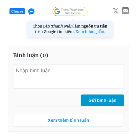
Giấy phép xuất bản số 110/GP - BTTTT cấp ngày 24.3.2020
© 2003-2026 Bản quyền thuộc về Báo Thanh Niên. Cấm sao
Chia sẻ
chép dưới mọi hình thức nếu không có sự chấp thuận bằng văn
bản. Phát triển bởi ePi Technologies, JSC.
Chọn Báo
Thanh Niên
làm
nguồn ưu tiên
trên Google tìm kiếm.
Xem hướng dẫn.
Bình luận (
0
)
Gửi bình luận
Xem thêm bình luận