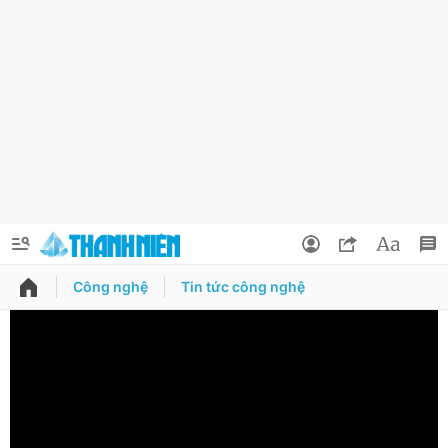
Công nghệ
Tin tức công nghệ
QUẢNG CÁO
ĐẶT BÁO
Thông tin tài khoản
Đổi mật khẩu
Chuyên mục
Tin đã lưu