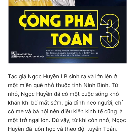
Giấy phép xuất bản số 110/GP - BTTTT cấp ngày 24.3.2020
© 2003-2026 Bản quyền thuộc về Báo Thanh Niên. Cấm sao
chép dưới mọi hình thức nếu không có sự chấp thuận bằng văn
bản. Phát triển bởi ePi Technologies, JSC.
Tác giả Ngọc Huyền LB sinh ra và lớn lên ở
một miền quê nhỏ thuộc tỉnh Ninh Bình. Từ
nhỏ, Ngọc Huyền đã có một cuộc sống khó
khăn khi bố mất sớm, gia đình neo người, chỉ
có mẹ và bà nội nên điều kiện kinh tế cũng là
một trở ngại lớn. Dù vậy, từ khi còn nhỏ, Ngọc
Huyền đã luôn học và theo đội tuyển Toán.