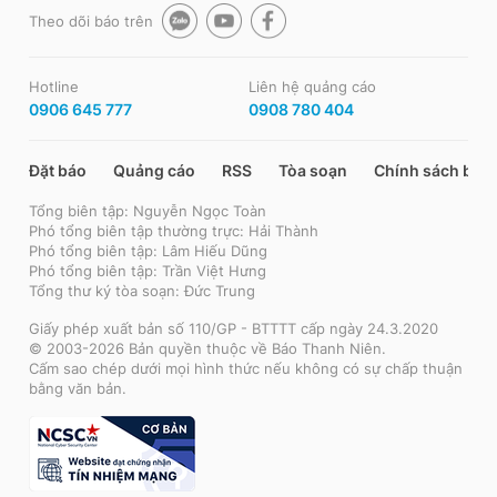
Theo dõi báo trên
Hotline
Liên hệ quảng cáo
0906 645 777
0908 780 404
Đặt báo
Quảng cáo
RSS
Tòa soạn
Chính sách bảo
Tổng biên tập: Nguyễn Ngọc Toàn
Phó tổng biên tập thường trực: Hải Thành
Phó tổng biên tập: Lâm Hiếu Dũng
Phó tổng biên tập: Trần Việt Hưng
Tổng thư ký tòa soạn: Đức Trung
Giấy phép xuất bản số 110/GP - BTTTT cấp ngày 24.3.2020
© 2003-2026 Bản quyền thuộc về Báo Thanh Niên.
Cấm sao chép dưới mọi hình thức nếu không có sự chấp thuận
bằng văn bản.