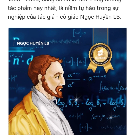
tác phẩm hay nhất, là niềm tự hào trong sự
nghiệp của tác giả - cô giáo Ngọc Huyền LB.
Đọc Thanh Niên trên điện thoại
Theo dõi báo trên
Hotline
Liên hệ quảng cáo
0906 645 777
0908 780 404
Đặt báo
Quảng cáo
RSS
Tòa soạn
Chính sách bảo
Tổng biên tập: Nguyễn Ngọc Toàn
Phó tổng biên tập thường trực: Hải Thành
Phó tổng biên tập: Lâm Hiếu Dũng
Phó tổng biên tập: Trần Việt Hưng
Tổng thư ký tòa soạn: Đức Trung