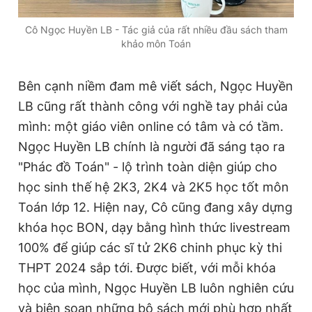
Cô Ngọc Huyền LB - Tác giả của rất nhiều đầu sách tham
khảo môn Toán
Bên cạnh niềm đam mê viết sách, Ngọc Huyền
LB cũng rất thành công với nghề tay phải của
mình: một giáo viên online có tâm và có tầm.
Ngọc Huyền LB chính là người đã sáng tạo ra
"Phác đồ Toán" - lộ trình toàn diện giúp cho
học sinh thế hệ 2K3, 2K4 và 2K5 học tốt môn
Toán lớp 12. Hiện nay, Cô cũng đang xây dựng
khóa học BON, dạy bằng hình thức livestream
100% để giúp các sĩ tử 2K6 chinh phục kỳ thi
THPT 2024 sắp tới. Được biết, với mỗi khóa
học của mình, Ngọc Huyền LB luôn nghiên cứu
và biên soạn những bộ sách mới phù hợp nhất