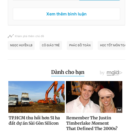
Xem thêm bình luận
Khám phá thêm chủ đề
NGỌC HUYỀN LB
CÔ GIÁO TRẺ
PHÁC ĐỒ TOÁN
HỌC TỐT MÔN TOÁN