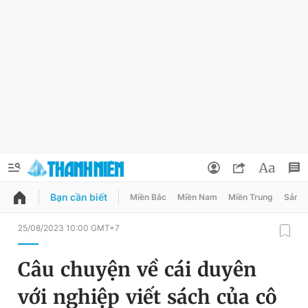
Bạn cần biết
Miền Bắc
Miền Nam
Miền Trung
Sản 
QUẢNG CÁO
ĐẶT BÁO
25/08/2023 10:00 GMT+7
Thông tin tài khoản
Câu chuyện về cái duyên
Đổi mật khẩu
Chuyên mục
với nghiệp viết sách của cô
Tin đã lưu