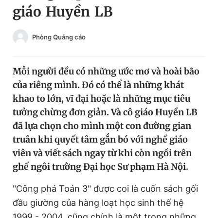
giáo Huyền LB
Chuyên mục khác
Tin đã xem
Chào ngày mới
Tin 24h
Phòng Quảng cáo
Đăng xuất
Tin thị trường
Tin 360
Mỗi người đều có những ước mơ và hoài bão
của riêng mình. Đó có thể là những khát
Video
Magazine
khao to lớn, vĩ đại hoặc là những mục tiêu
tưởng chừng đơn giản. Và cô giáo Huyền LB
đã lựa chọn cho mình một con đường gian
Sản phẩm khác
truân khi quyết tâm gắn bó với nghề giáo
Tiện ích
Bạn cần biết
viên và viết sách ngay từ khi còn ngồi trên
ghế ngôi trường Đại học Sư phạm Hà Nội.
Thông tin tòa soạn
Liên hệ quảng cáo
"Công phá Toán 3" được coi là cuốn sách gối
đầu giường của hàng loạt học sinh thế hệ
1999 - 2004, cũng chính là một trong những