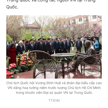
Quốc.
Đọc Thanh Niên trên điện thoại
Theo dõi báo trên
Hotline
Liên hệ quảng cáo
0906 645 777
0908 780 404
Đặt báo
Quảng cáo
RSS
Tòa soạn
Chính sách bảo
Chủ tịch Quốc hội Vương Đình Huệ và đoàn đại biểu cấp cao
Tổng biên tập: Nguyễn Ngọc Toàn
VN dâng hoa tưởng niệm trước tượng Chủ tịch Hồ Chí Minh
Phó tổng biên tập thường trực: Hải Thành
trong khuôn viên Đại sứ quán VN tại Trung Quốc
Phó tổng biên tập: Lâm Hiếu Dũng
Phó tổng biên tập: Trần Việt Hưng
TTXVN
Tổng thư ký tòa soạn: Đức Trung