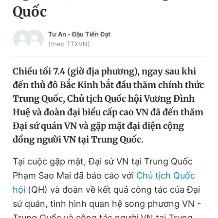
Quốc
Chuyên mục khác
Tin đã xem
Chào ngày mới
Tin 24h
Tư An
-
Đậu Tiến Đạt
(theo TTXVN)
Đăng xuất
Tin thị trường
Tin 360
Chiều tối 7.4 (giờ địa phương), ngay sau khi
đến thủ đô Bắc Kinh bắt đầu thăm chính thức
Video
Magazine
Trung Quốc, Chủ tịch Quốc hội Vương Đình
Huệ và đoàn đại biểu cấp cao VN đã đến thăm
Đại sứ quán VN và gặp mặt đại diện cộng
Sản phẩm khác
đồng người VN tại Trung Quốc.
Tiện ích
Bạn cần biết
Tại cuộc gặp mặt, Đại sứ VN tại Trung Quốc
Phạm Sao Mai đã báo cáo với
Chủ tịch Quốc
Thông tin tòa soạn
Liên hệ quảng cáo
hội
(QH) và đoàn về kết quả công tác của Đại
sứ quán, tình hình quan hệ song phương VN -
Trung Quốc và công tác người VN tại Trung