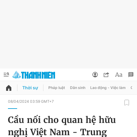
Thời sự
Pháp luật
Dân sinh
Lao động - Việc làm
Quy
QUẢNG CÁO
ĐẶT BÁO
08/04/2024 03:59 GMT+7
Thông tin tài khoản
Cầu nối cho quan hệ hữu
Đổi mật khẩu
Chuyên mục
nghị Việt Nam - Trung
Tin đã lưu