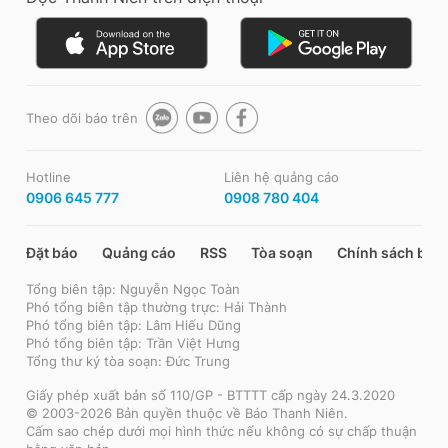
Theo dõi báo trên
Hotline
Liên hệ quảng cáo
0906 645 777
0908 780 404
Đặt báo
Quảng cáo
RSS
Tòa soạn
Chính sách bảo
Tổng biên tập: Nguyễn Ngọc Toàn
Phó tổng biên tập thường trực: Hải Thành
Phó tổng biên tập: Lâm Hiếu Dũng
Phó tổng biên tập: Trần Việt Hưng
Tổng thư ký tòa soạn: Đức Trung
Giấy phép xuất bản số 110/GP - BTTTT cấp ngày 24.3.2020
© 2003-2026 Bản quyền thuộc về Báo Thanh Niên.
Cấm sao chép dưới mọi hình thức nếu không có sự chấp thuận