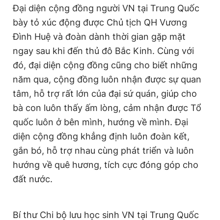
Đại diện cộng đồng người VN tại Trung Quốc
Giấy phép xuất bản số 110/GP - BTTTT cấp ngày 24.3.2020
© 2003-2026 Bản quyền thuộc về Báo Thanh Niên. Cấm sao
bày tỏ xúc động được Chủ tịch QH Vương
chép dưới mọi hình thức nếu không có sự chấp thuận bằng văn
Đình Huệ và đoàn dành thời gian gặp mặt
bản. Phát triển bởi ePi Technologies, JSC.
ngay sau khi đến thủ đô Bắc Kinh. Cùng với
đó, đại diện cộng đồng cũng cho biết những
năm qua, cộng đồng luôn nhận được sự quan
tâm, hỗ trợ rất lớn của đại sứ quán, giúp cho
bà con luôn thấy ấm lòng, cảm nhận được Tổ
quốc luôn ở bên mình, hướng về mình. Đại
diện cộng đồng khẳng định luôn đoàn kết,
gắn bó, hỗ trợ nhau cùng phát triển và luôn
hướng về quê hương, tích cực đóng góp cho
đất nước.
Bí thư Chi bộ lưu học sinh VN tại Trung Quốc