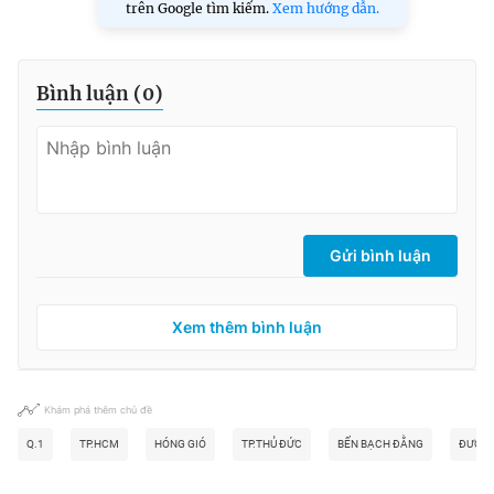
trên Google tìm kiếm.
Xem hướng dẫn.
Bình luận (
0
)
Gửi bình luận
Xem thêm bình luận
Khám phá thêm chủ đề
Q.1
TP.HCM
HÓNG GIÓ
TP.THỦ ĐỨC
BẾN BẠCH ĐẰNG
ĐƯỜNG