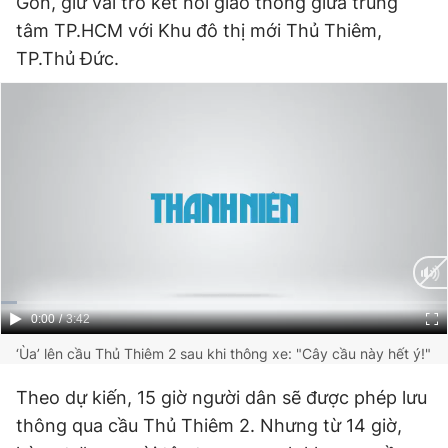
Gòn, giữ vai trò kết nối giao thông giữa trung
tâm TP.HCM với Khu đô thị mới Thủ Thiêm,
TP.Thủ Đức.
Đọc Thanh Niên trên điện thoại
Theo dõi báo trên
Hotline
Liên hệ quảng cáo
0906 645 777
0908 780 404
Current
0:00
/
Duration
3:42
Đặt báo
Quảng cáo
RSS
Tòa soạn
Chính sách bảo
Time
‘Ùa’ lên cầu Thủ Thiêm 2 sau khi thông xe: "Cây cầu này hết ý!"
Tổng biên tập: Nguyễn Ngọc Toàn
Phó tổng biên tập thường trực: Hải Thành
Theo dự kiến, 15 giờ người dân sẽ được phép lưu
Phó tổng biên tập: Lâm Hiếu Dũng
Phó tổng biên tập: Trần Việt Hưng
thông qua cầu Thủ Thiêm 2. Nhưng từ 14 giờ,
Tổng thư ký tòa soạn: Đức Trung