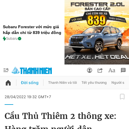
Subaru Forester với mức giá
hấp dẫn chỉ từ 839 triệu đồng
Subaru
Đời sống
Thanh Niên và tôi
Tết yêu thương
Người sốn
QUẢNG CÁO
ĐẶT BÁO
28/04/2022 19:32 GMT+7
Thông tin tài khoản
Cầu Thủ Thiêm 2 thông xe:
Đổi mật khẩu
Chuyên mục
Tin đã lưu