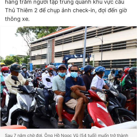
hàng trăm người tập trung quanh khu vực cầu
Giấy phép xuất bản số 110/GP - BTTTT cấp ngày 24.3.2020
Thủ Thiêm 2 để chụp ảnh check-in, đợi đến giờ
© 2003-2026 Bản quyền thuộc về Báo Thanh Niên. Cấm sao
chép dưới mọi hình thức nếu không có sự chấp thuận bằng văn
thông xe.
bản. Phát triển bởi ePi Technologies, JSC.
Sau 7 năm chờ đợi, Ông Hồ Ngọc Vũ (54 tuổi) muốn trở thành