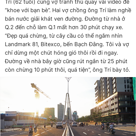
Trí (62 tuổi) cùng vợ tranh thủ quay vài video để
“khoe với bạn bè”. Hai vợ chồng ông Trí làm nghề
bán nước giải khát ven đường. Đường từ nhà ở
Q.2 đến chỗ làm Q.1 mất hơn 30 phút chạy xe.
“Đẹp quá chừng, từ cây cầu có thể ngắm nhìn
Landmark 81, Bitexco, bến Bạch Đằng. Tôi và vợ
chỉ dừng một chút hóng gió thôi rồi đi ngay.
Đường về nhà bây giờ cũng rút ngắn từ 25 phút
còn chừng 10 phút thôi, quá tiện”, ông Trí bày tỏ.