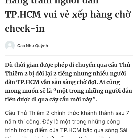
Hàng trăm người dân
Chuyên mục khác
TP.HCM vui vẻ xếp hàng chờ
Tin đã xem
Chào ngày mới
Tin 24h
check-in
Đăng xuất
Tin thị trường
Tin 360
Cao Như Quỳnh
Video
Magazine
Dù thời gian được phép di chuyển qua cầu Thủ
Thiêm 2 bị dời lại 2 tiếng nhưng nhiều người
dân TP.HCM vẫn sẵn sàng chờ đợi. Ai cũng
Sản phẩm khác
mong muốn sẽ là “một trong những người đầu
Tiện ích
Bạn cần biết
tiên được đi qua cây cầu mới này”.
Thông tin tòa soạn
Cầu Thủ Thiêm 2 chính thức khánh thành sau 7
Liên hệ quảng cáo
năm thi công. Đây là một trong những công
trình trọng điểm của TP.HCM bắc qua sông Sài