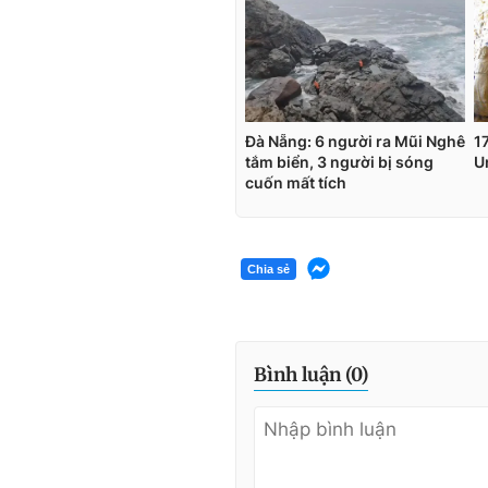
Chia sẻ
Bình luận (
0
)