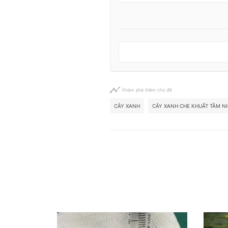
Khám phá thêm chủ đề
CÂY XANH
CÂY XANH CHE KHUẤT TẦM N