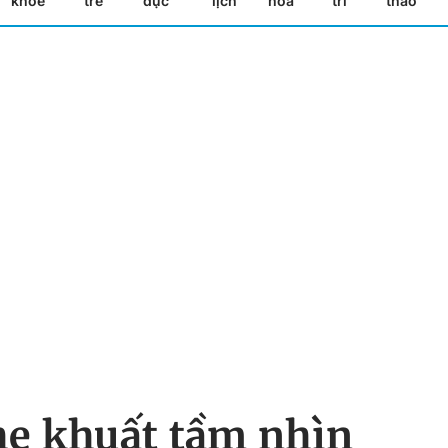
khỏe
trẻ
dục
lịch
hóa
trí
thao
he khuất tầm nhìn