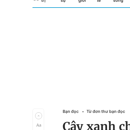
trị
sự
giới
tế
sống
Bạn đọc
Từ đơn thư bạn đọc
Cây xanh c