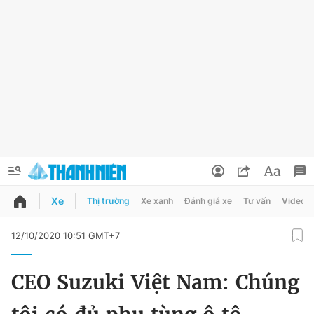
Xe
Thị trường
Xe xanh
Đánh giá xe
Tư vấn
Video
QUẢNG CÁO
ĐẶT BÁO
12/10/2020 10:51 GMT+7
Thông tin tài khoản
CEO Suzuki Việt Nam: Chúng
Đổi mật khẩu
Chuyên mục
Tin đã lưu