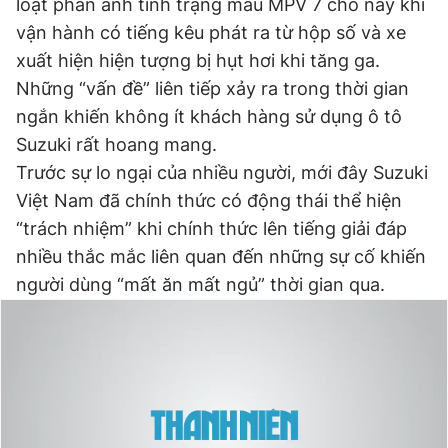
loạt phản ánh tình trạng mẫu MPV 7 chỗ này khi
vận hành có tiếng kêu phát ra từ hộp số và xe
xuất hiện hiện tượng bị hụt hơi khi tăng ga.
Đọc Thanh Niên trên điện thoại
Những “vấn đề” liên tiếp xảy ra trong thời gian
ngắn khiến không ít khách hàng sử dụng ô tô
Suzuki rất hoang mang.
Trước sự lo ngại của nhiều người, mới đây Suzuki
Theo dõi báo trên
Việt Nam đã chính thức có động thái thể hiện
“trách nhiệm” khi chính thức lên tiếng giải đáp
Hotline
Liên hệ quảng cáo
nhiều thắc mắc liên quan đến những sự cố khiến
0906 645 777
0908 780 404
người dùng “mất ăn mất ngủ” thời gian qua.
Đặt báo
Quảng cáo
RSS
Tòa soạn
Chính sách bảo
Tổng biên tập: Nguyễn Ngọc Toàn
Phó tổng biên tập thường trực: Hải Thành
Phó tổng biên tập: Lâm Hiếu Dũng
Phó tổng biên tập: Trần Việt Hưng
Tổng thư ký tòa soạn: Đức Trung