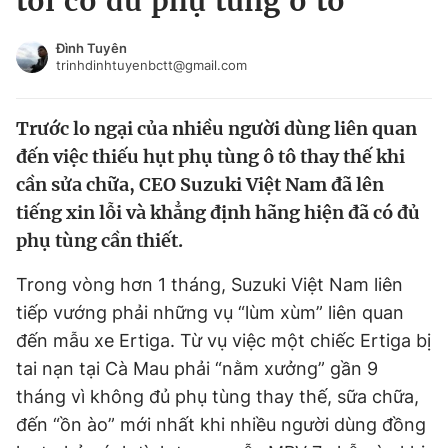
tôi có đủ phụ tùng ô tô
Chuyên mục khác
Tin đã xem
Đình Tuyên
trinhdinhtuyenbctt@gmail.com
Chào ngày mới
Tin 24h
Đăng xuất
Trước lo ngại của nhiều người dùng liên quan
Tin thị trường
Tin 360
đến việc thiếu hụt phụ tùng ô tô thay thế khi
cần sửa chữa, CEO Suzuki Việt Nam đã lên
Video
Magazine
tiếng xin lỗi và khẳng định hãng hiện đã có đủ
phụ tùng cần thiết.
Sản phẩm khác
Trong vòng hơn 1 tháng, Suzuki Việt Nam liên
Tiện ích
Bạn cần biết
tiếp vướng phải những vụ “lùm xùm” liên quan
đến mẫu xe Ertiga. Từ vụ việc một chiếc Ertiga bị
Thông tin tòa soạn
Liên hệ quảng cáo
tai nạn tại Cà Mau phải “nằm xưởng” gần 9
tháng vì không đủ phụ tùng thay thế, sữa chữa,
đến “ồn ào” mới nhất khi nhiều người dùng đồng