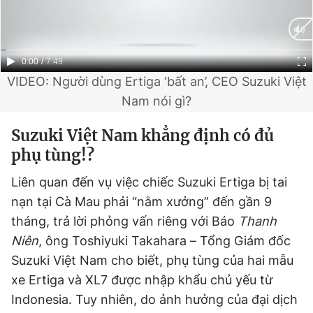
Giấy phép xuất bản số 110/GP - BTTTT cấp ngày 24.3.2020
© 2003-2026 Bản quyền thuộc về Báo Thanh Niên. Cấm sao
chép dưới mọi hình thức nếu không có sự chấp thuận bằng văn
bản. Phát triển bởi ePi Technologies, JSC.
Current
0:00
/
Duration
7:49
VIDEO: Người dùng Ertiga ‘bất an’, CEO Suzuki Việt
Time
Nam nói gì?
Suzuki Việt Nam khẳng định có đủ
phụ tùng!?
Liên quan đến vụ việc chiếc Suzuki Ertiga bị tai
nạn tại Cà Mau phải “nằm xưởng” đến gần 9
tháng, trả lời phỏng vấn riêng với Báo
Thanh
Niên
, ông Toshiyuki Takahara – Tổng Giám đốc
Suzuki Việt Nam cho biết, phụ tùng của hai mẫu
xe Ertiga và XL7 được nhập khẩu chủ yếu từ
Indonesia. Tuy nhiên, do ảnh hưởng của đại dịch