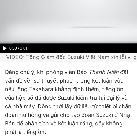
Current
0:00
/
Duration
2:01
VIDEO: Tổng Giám đốc Suzuki Việt Nam xin lỗi vì gi
Time
Đáng chú ý, khi phóng viên Báo
Thanh Niên
đặt
vấn đề về “sự thuyết phục” trong kết luận vừa
nêu, ông Takahara khẳng định thêm, tiếng ồn
của hộp số đã được Suzuki kiểm tra tại đại lý và
cả nhà máy. Đồng thời lấy dữ liệu từ thiết bị chẩn
đoán hư hỏng và gửi cho tập đoàn Suzuki ở Nhật
Bản để phân tích và kết luận rằng, đây không
phải là tiếng ồn.