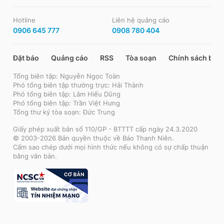
Hotline
Liên hệ quảng cáo
0906 645 777
0908 780 404
Đặt báo
Quảng cáo
RSS
Tòa soạn
Chính sách bảo
Tổng biên tập: Nguyễn Ngọc Toàn
Phó tổng biên tập thường trực: Hải Thành
Phó tổng biên tập: Lâm Hiếu Dũng
Phó tổng biên tập: Trần Việt Hưng
Tổng thư ký tòa soạn: Đức Trung
Giấy phép xuất bản số 110/GP - BTTTT cấp ngày 24.3.2020
© 2003-2026 Bản quyền thuộc về Báo Thanh Niên.
Cấm sao chép dưới mọi hình thức nếu không có sự chấp thuận
bằng văn bản.