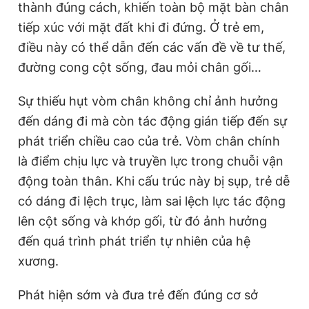
thành đúng cách, khiến toàn bộ mặt bàn chân
tiếp xúc với mặt đất khi đi đứng. Ở trẻ em,
điều này có thể dẫn đến các vấn đề về tư thế,
Đọc Thanh Niên trên điện thoại
đường cong cột sống, đau mỏi chân gối
…
Sự
thiếu hụt vòm chân không chỉ ảnh hưởng
đến dáng đi mà còn tác động gián tiếp đến sự
Theo dõi báo trên
phát triển chiều cao của trẻ. Vòm chân chính
là điểm chịu lực và truyền lực trong chuỗi vận
Hotline
Liên hệ quảng cáo
động toàn thân. Khi cấu trúc này bị sụp, trẻ dễ
0906 645 777
0908 780 404
có dáng đi lệch trục, làm sai lệch lực tác động
lên cột sống và khớp gối, từ đó ảnh hưởng
Đặt báo
Quảng cáo
RSS
Tòa soạn
Chính sách bảo
đến quá trình phát triển tự nhiên của hệ
Tổng biên tập: Nguyễn Ngọc Toàn
xương.
Phó tổng biên tập thường trực: Hải Thành
Phó tổng biên tập: Lâm Hiếu Dũng
Phó tổng biên tập: Trần Việt Hưng
Phát hiện sớm và đưa trẻ đến đúng cơ sở
Tổng thư ký tòa soạn: Đức Trung