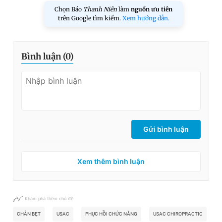
Chọn Báo
Thanh Niên
làm
nguồn ưu tiên
trên Google tìm kiếm.
Xem hướng dẫn.
Bình luận (
0
)
Gửi bình luận
Xem thêm bình luận
Khám phá thêm chủ đề
CHÂN BẸT
USAC
PHỤC HỒI CHỨC NĂNG
USAC CHIROPRACTIC
B