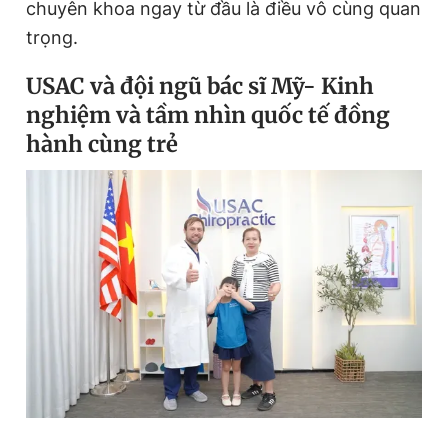
chuyên khoa ngay từ đầu là điều vô cùng quan
Giấy phép xuất bản số 110/GP - BTTTT cấp ngày 24.3.2020
trọng.
© 2003-2026 Bản quyền thuộc về Báo Thanh Niên. Cấm sao
chép dưới mọi hình thức nếu không có sự chấp thuận bằng văn
bản. Phát triển bởi ePi Technologies, JSC.
USAC và đội ngũ bác sĩ
Mỹ- Kinh
nghiệm và tầm nhìn quốc tế đồng
hành cùng trẻ