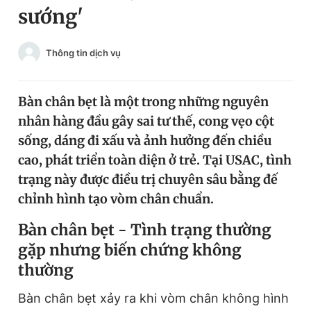
sướng'
Chuyên mục khác
Tin đã xem
Chào ngày mới
Tin 24h
Thông tin dịch vụ
Đăng xuất
Tin thị trường
Tin 360
Bàn chân bẹt là một trong những nguyên
nhân hàng đầu gây sai tư thế, cong vẹo cột
Video
Magazine
sống, dáng đi xấu và ảnh hưởng đến chiều
cao, phát triển toàn diện ở trẻ. Tại USAC, tình
trạng này được điều trị chuyên sâu bằng đế
Sản phẩm khác
chỉnh hình tạo vòm chân chuẩn.
Tiện ích
Bạn cần biết
Bàn chân bẹt - Tình trạng thường
gặp nhưng biến chứng không
Thông tin tòa soạn
Liên hệ quảng cáo
thường
Bàn chân bẹt xảy ra khi vòm chân không hình