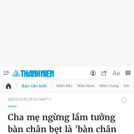
Bạn cần biết
Miền Bắc
Miền Nam
Miền Trung
Sản 
QUẢNG CÁO
ĐẶT BÁO
26/05/2025 16:30 GMT+7
Thông tin tài khoản
Cha mẹ ngừng lầm tưởng
Đổi mật khẩu
Chuyên mục
bàn chân bẹt là 'bàn chân
Tin đã lưu