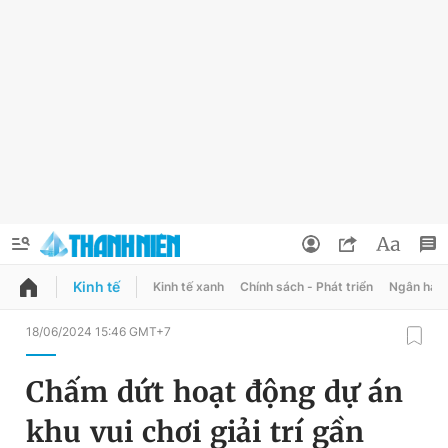
Kinh tế
Kinh tế xanh
Chính sách - Phát triển
Ngân hàn
QUẢNG CÁO
ĐẶT BÁO
18/06/2024 15:46 GMT+7
Thông tin tài khoản
Chấm dứt hoạt động dự án
Đổi mật khẩu
Chuyên mục
khu vui chơi giải trí gần
Tin đã lưu