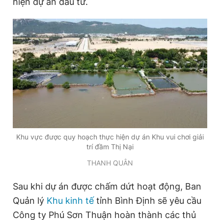
hiện dự án đầu tư.
Đọc Thanh Niên trên điện thoại
Theo dõi báo trên
Hotline
Liên hệ quảng cáo
0906 645 777
0908 780 404
Khu vực được quy hoạch thực hiện dự án Khu vui chơi giải
trí đầm Thị Nại
Đặt báo
Quảng cáo
RSS
Tòa soạn
Chính sách bảo
THANH QUÂN
Tổng biên tập: Nguyễn Ngọc Toàn
Sau khi dự án được chấm dứt hoạt động, Ban
Phó tổng biên tập thường trực: Hải Thành
Phó tổng biên tập: Lâm Hiếu Dũng
Quản lý
Khu kinh tế
tỉnh Bình Định sẽ yêu cầu
Phó tổng biên tập: Trần Việt Hưng
Tổng thư ký tòa soạn: Đức Trung
Công ty Phú Sơn Thuận hoàn thành các thủ