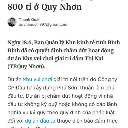
800 tỉ ở Quy Nhơn
Chuyên mục khác
Tin đã xem
Chào ngày mới
Tin 24h
Thanh Quân
quanbaochi997@gmail.com
Đăng xuất
Tin thị trường
Tin 360
Ngày 18.6, Ban Quản lý Khu kinh tế tỉnh Bình
Định đã có quyết định chấm dứt hoạt động
Video
Magazine
dự án Khu vui chơi giải trí đầm Thị Nại
(TP.Quy Nhơn).
Sản phẩm khác
Dự án
khu vui chơi
giải trí nói trên do Công ty
Tiện ích
Bạn cần biết
CP Đầu tư xây dựng Phú Sơn Thuận làm chủ
đầu tư. Dự án bị chấm dứt hoạt động vì nhà
đầu tư không ký quỹ hoặc không có bảo lãnh
Thông tin tòa soạn
Liên hệ quảng cáo
nghĩa vụ ký quỹ theo quy định của pháp luật
đối với
dự án đầu tư
thuộc diện bảo đảm thực