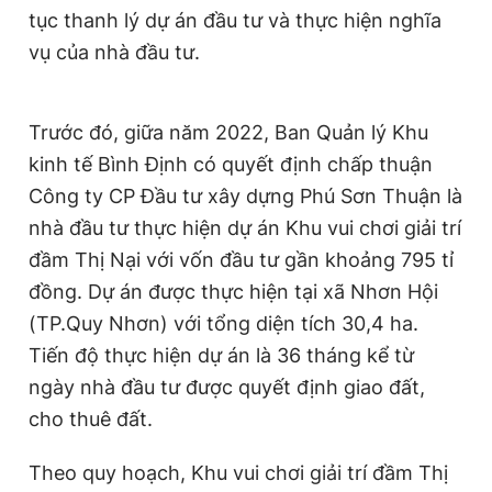
tục thanh lý dự án đầu tư và thực hiện nghĩa
Giấy phép xuất bản số 110/GP - BTTTT cấp ngày 24.3.2020
© 2003-2026 Bản quyền thuộc về Báo Thanh Niên. Cấm sao
vụ của nhà đầu tư.
chép dưới mọi hình thức nếu không có sự chấp thuận bằng văn
bản. Phát triển bởi ePi Technologies, JSC.
Trước đó, giữa năm 2022, Ban Quản lý Khu
kinh tế Bình Định có quyết định chấp thuận
Công ty CP Đầu tư xây dựng Phú Sơn Thuận là
nhà đầu tư thực hiện dự án Khu vui chơi giải trí
đầm Thị Nại với vốn đầu tư gần khoảng 795 tỉ
đồng. Dự án được thực hiện tại xã Nhơn Hội
(TP.Quy Nhơn) với tổng diện tích 30,4 ha.
Tiến độ thực hiện dự án là 36 tháng kể từ
ngày nhà đầu tư được quyết định giao đất,
cho thuê đất.
Theo quy hoạch, Khu vui chơi giải trí đầm Thị