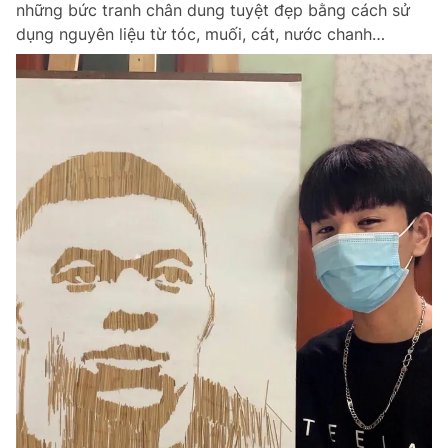
những bức tranh chân dung tuyệt đẹp bằng cách sử
Chuyên mục khác
dụng nguyên liệu từ tóc, muối, cát, nước chanh…
Tin đã xem
Chào ngày mới
Tin 24h
Đăng xuất
Tin thị trường
Tin 360
Video
Magazine
Sản phẩm khác
Tiện ích
Bạn cần biết
Thông tin tòa soạn
Liên hệ quảng cáo