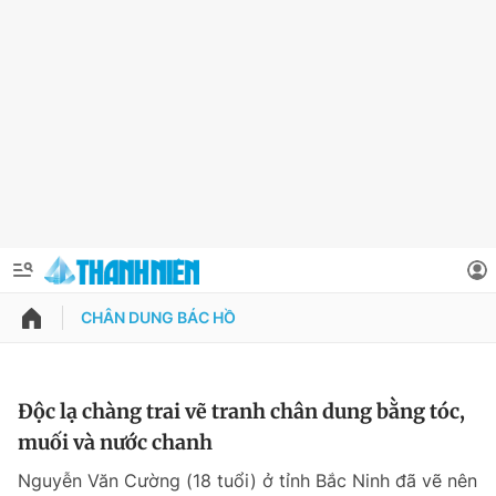
CHÂN DUNG BÁC HỒ
QUẢNG CÁO
ĐẶT BÁO
Thông tin tài khoản
Độc lạ chàng trai vẽ tranh chân dung bằng tóc,
muối và nước chanh
Đổi mật khẩu
Chuyên mục
Nguyễn Văn Cường (18 tuổi) ở tỉnh Bắc Ninh đã vẽ nên
Tin đã lưu