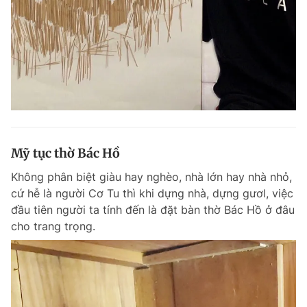
Đọc Thanh Niên trên điện thoại
Theo dõi báo trên
Mỹ tục thờ Bác Hồ
Hotline
Liên hệ quảng cáo
Không phân biệt giàu hay nghèo, nhà lớn hay nhà nhỏ,
0906 645 777
0908 780 404
cứ hễ là người Cơ Tu thì khi dựng nhà, dựng gươl, việc
đầu tiên người ta tính đến là đặt bàn thờ Bác Hồ ở đâu
Đặt báo
Quảng cáo
RSS
Tòa soạn
Chính sách bảo m
cho trang trọng.
Tổng biên tập: Nguyễn Ngọc Toàn
Phó tổng biên tập thường trực: Hải Thành
Phó tổng biên tập: Lâm Hiếu Dũng
Phó tổng biên tập: Trần Việt Hưng
Tổng thư ký tòa soạn: Đức Trung