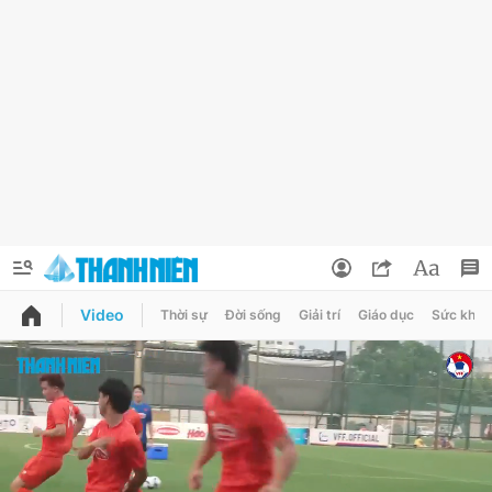
Video
Thời sự
Đời sống
Giải trí
Giáo dục
Sức khỏe
QUẢNG CÁO
ĐẶT BÁO
Thông tin tài khoản
Đổi mật khẩu
Chuyên mục
Tin đã lưu