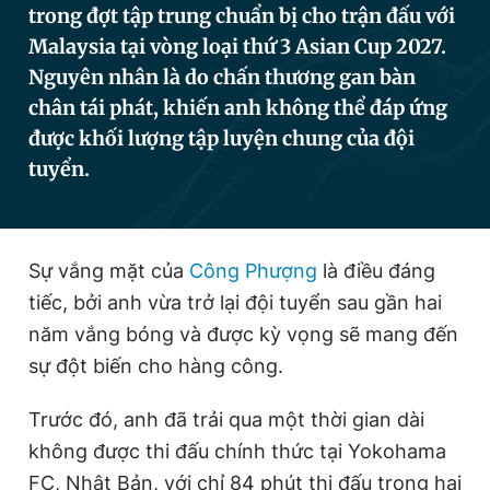
trong đợt tập trung chuẩn bị cho trận đấu với
Malaysia tại vòng loại thứ 3 Asian Cup 2027.
Nguyên nhân là do chấn thương gan bàn
Đọc Thanh Niên trên điện thoại
chân tái phát, khiến anh không thể đáp ứng
được khối lượng tập luyện chung của đội
tuyển.
Theo dõi báo trên
Sự vắng mặt của
Công Phượng
là điều đáng
Hotline
Liên hệ quảng cáo
0906 645 777
0908 780 404
tiếc, bởi anh vừa trở lại đội tuyển sau gần hai
năm vắng bóng và được kỳ vọng sẽ mang đến
Đặt báo
Quảng cáo
RSS
Tòa soạn
Chính sách bảo
sự đột biến cho hàng công.
Tổng biên tập: Nguyễn Ngọc Toàn
Phó tổng biên tập thường trực: Hải Thành
Trước đó, anh đã trải qua một thời gian dài
Phó tổng biên tập: Lâm Hiếu Dũng
không được thi đấu chính thức tại Yokohama
Phó tổng biên tập: Trần Việt Hưng
Tổng thư ký tòa soạn: Đức Trung
FC, Nhật Bản, với chỉ 84 phút thi đấu trong hai