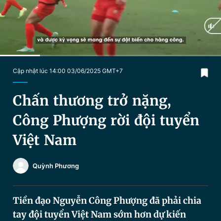
Chuyên mục khác
Tin đã xem
Chào ngày mới
Tin 24h
Đăng xuất
Tin thị trường
Tin 360
Current
0:23
/
Duration
2:05
Cập nhật lúc 14:00 03/06/2025 GMT+7
Time
Video
Magazine
Chấn thương trở nặng,
Công Phượng rời đội tuyển
Sản phẩm khác
Việt Nam
Tiện ích
Bạn cần biết
Quỳnh Phương
Thông tin tòa soạn
Liên hệ quảng cáo
Tiền đạo Nguyễn Công Phượng đã phải chia
tay đội tuyển Việt Nam sớm hơn dự kiến