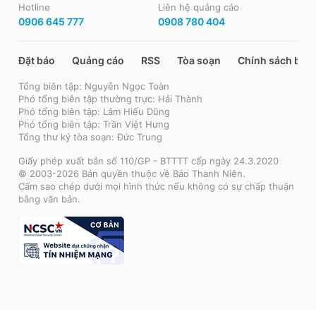
Hotline
Liên hệ quảng cáo
0906 645 777
0908 780 404
Đặt báo
Quảng cáo
RSS
Tòa soạn
Chính sách bảo
Tổng biên tập: Nguyễn Ngọc Toàn
Phó tổng biên tập thường trực: Hải Thành
Phó tổng biên tập: Lâm Hiếu Dũng
Phó tổng biên tập: Trần Việt Hưng
Tổng thư ký tòa soạn: Đức Trung
Giấy phép xuất bản số 110/GP - BTTTT cấp ngày 24.3.2020
© 2003-2026 Bản quyền thuộc về Báo Thanh Niên.
Cấm sao chép dưới mọi hình thức nếu không có sự chấp thuận
bằng văn bản.