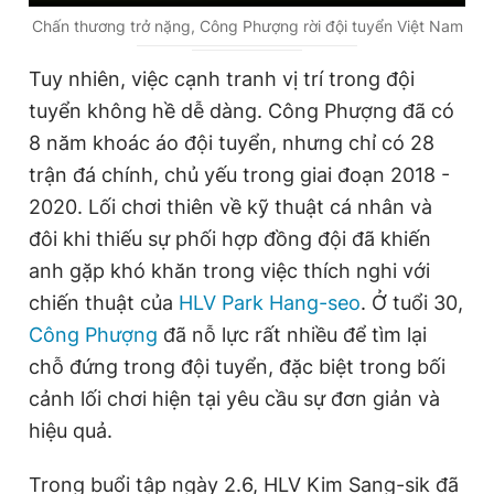
u
u
Chấn thương trở nặng, Công Phượng rời đội tuyển Việt Nam
r
r
Tuy nhiên, việc cạnh tranh vị trí trong đội
r
a
tuyển không hề dễ dàng. Công Phượng đã có
e
t
8 năm khoác áo đội tuyển, nhưng chỉ có 28
n
i
trận đá chính, chủ yếu trong giai đoạn 2018 -
t
o
2020. Lối chơi thiên về kỹ thuật cá nhân và
T
n
đôi khi thiếu sự phối hợp đồng đội đã khiến
i
anh gặp khó khăn trong việc thích nghi với
m
chiến thuật của
HLV Park Hang-seo
. Ở tuổi 30,
e
Công Phượng
đã nỗ lực rất nhiều để tìm lại
chỗ đứng trong đội tuyển, đặc biệt trong bối
cảnh lối chơi hiện tại yêu cầu sự đơn giản và
hiệu quả.
Trong buổi tập ngày 2.6, HLV Kim Sang-sik đã