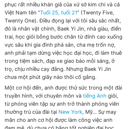
phục rất nhiều khán giả của xứ sở kim chi và cả
Việt Nam tên “
Tuổi 25, tuổi 21
” (Twenty Five,
Twenty One). Điều đọng lại với tôi sâu sắc nhất,
đó là nhân vật chính, Baek Yi Jin, nhà giàu, điển
trai, học giỏi bỗng bước chân từ đỉnh cao xuống
vực sâu khi gia đình phá sản, cha mẹ trốn nợ,
anh phải tạm dừng việc học đại học, đi làm thuê
trong tiệm sách, đạp xe giao báo mỗi sáng, ở
trọ, chịu nhiều cay đắng. Nhưng Baek Yi Jin
chưa một phút giây nào thôi cố gắng.
Một cơ hội đến, anh được thử sức trong một đài
truyền hình, với chuyên môn và
tiếng Anh
giỏi,
từ phóng viên tập sự anh trở thành phóng viên
thường trú của đài tại
New York
, Mỹ… Sự may
mắn cho anh cơ hội được làm công việc anh
đam mê, dù chưa có bằng tốt nghiệp đại học.