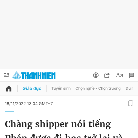
Giáo dục
Tuyển sinh
Chọn nghề - Chọn trường
Du học
QUẢNG CÁO
ĐẶT BÁO
18/11/2022 13:04 GMT+7
Thông tin tài khoản
Chàng shipper nói tiếng
Đổi mật khẩu
Chuyên mục
Tin đã lưu