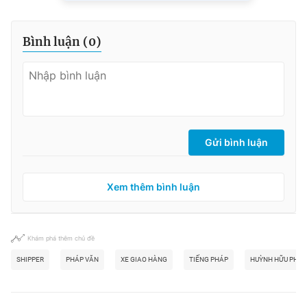
Bình luận (
0
)
Gửi bình luận
Xem thêm bình luận
Khám phá thêm chủ đề
SHIPPER
PHÁP VĂN
XE GIAO HÀNG
TIẾNG PHÁP
HUỲNH HỮU PHƯ