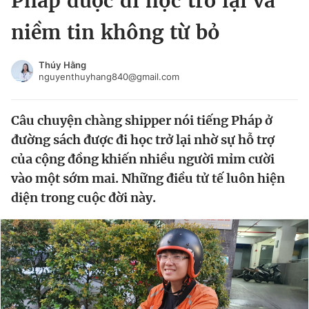
Pháp được đi học trở lại và
Chuyên mục khác
niềm tin không từ bỏ
Tin đã xem
Chào ngày mới
Tin 24h
Thúy Hằng
Đăng xuất
nguyenthuyhang840@gmail.com
Tin thị trường
Tin 360
Câu chuyện chàng shipper nói tiếng Pháp ở
Video
Magazine
đường sách được đi học trở lại nhờ sự hỗ trợ
của cộng đồng khiến nhiều người mỉm cười
vào một sớm mai. Những điều tử tế luôn hiện
Sản phẩm khác
diện trong cuộc đời này.
Tiện ích
Bạn cần biết
Thông tin tòa soạn
Liên hệ quảng cáo