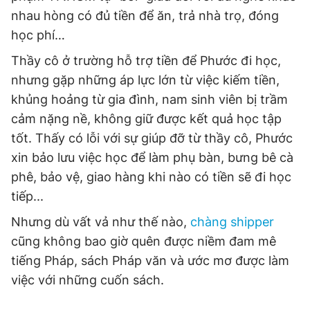
Giấy phép xuất bản số 110/GP - BTTTT cấp ngày 24.3.2020
nhau hòng có đủ tiền để ăn, trả nhà trọ, đóng
© 2003-2026 Bản quyền thuộc về Báo Thanh Niên. Cấm sao
học phí…
chép dưới mọi hình thức nếu không có sự chấp thuận bằng văn
bản. Phát triển bởi ePi Technologies, JSC.
Thầy cô ở trường hỗ trợ tiền để Phước đi học,
nhưng gặp những áp lực lớn từ việc kiếm tiền,
khủng hoảng từ gia đình, nam sinh viên bị trầm
cảm nặng nề, không giữ được kết quả học tập
tốt. Thấy có lỗi với sự giúp đỡ từ thầy cô, Phước
xin bảo lưu việc học để làm phụ bàn, bưng bê cà
phê, bảo vệ, giao hàng khi nào có tiền sẽ đi học
tiếp...
Nhưng dù vất vả như thế nào,
chàng shipper
cũng không bao giờ quên được niềm đam mê
tiếng Pháp, sách Pháp văn và ước mơ được làm
việc với những cuốn sách.