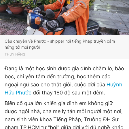
Đọc Thanh Niên trên điện thoại
Câu chuyện về Phước - shipper nói tiếng Pháp truyền cảm
hứng tới mọi người
THÚY HẰNG
Theo dõi báo trên
Đang là một học sinh được gia đình chăm lo, bảo
Hotline
Liên hệ quảng cáo
bọc, chỉ yên tâm đến trường, học thêm các
0906 645 777
0908 780 404
ngoại ngữ sao cho thật giỏi, cuộc đời của
Huỳnh
Hữu Phước
đổi thay 180 độ sau một đêm.
Đặt báo
Quảng cáo
RSS
Tòa soạn
Chính sách bảo
Biến cố quá lớn khiến gia đình em không giữ
Tổng biên tập: Nguyễn Ngọc Toàn
Phó tổng biên tập thường trực: Hải Thành
được ngôi nhà, cha mẹ ly tán mỗi người một nơi,
Phó tổng biên tập: Lâm Hiếu Dũng
nam sinh viên khoa Tiếng Pháp, Trường ĐH Sư
Phó tổng biên tập: Trần Việt Hưng
Tổng thư ký tòa soạn: Đức Trung
phạm TP.HCM tự "bơi" giữa đời với đủ nghề khác