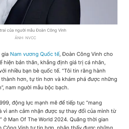
 trai của người mẫu Đoàn Công Vinh
ẢNH: NVCC
 gia
Nam vương Quốc tế
, Đoàn Công Vinh cho
hể hiện bản thân, khẳng định giá trị cá nhân,
với nhiều bạn bè quốc tế. “Tôi tin rằng hành
ng thành hơn, tự tin hơn và khám phá được những
h”, nam người mẫu bộc bạch.
1999, động lực mạnh mẽ để tiếp tục “mang
à vì anh cảm nhận được sự thay đổi của mình từ
n” ở Man Of The World 2024. Quãng thời gian
n Công Vinh tự tin hơn, nhận thấy được những