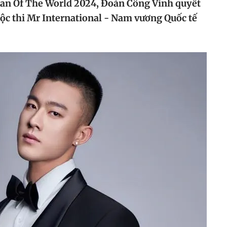
 Man Of The World 2024, Đoàn Công Vinh quyết
cuộc thi Mr International - Nam vương Quốc tế