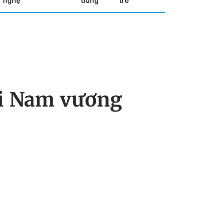
nghệ
dùng
trẻ
hi Nam vương