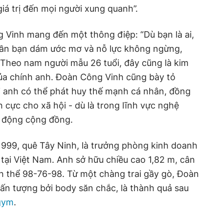
iá trị đến mọi người xung quanh”.
g Vinh mang đến một thông điệp: “Dù bạn là ai,
 cần bạn dám ước mơ và nỗ lực không ngừng,
. Theo nam người mẫu 26 tuổi, đây cũng là kim
ủa chính anh. Đoàn Công Vinh cũng bày tỏ
 anh có thể phát huy thế mạnh cá nhân, đồng
ch cực cho xã hội - dù là trong lĩnh vực nghệ
t động cộng đồng.
999, quê Tây Ninh, là trưởng phòng kinh doanh
 tại Việt Nam. Anh sở hữu chiều cao 1,82 m, cân
h thể 98-76-98. Từ một chàng trai gầy gò, Đoàn
 ấn tượng bởi body săn chắc, là thành quả sau
gym
.