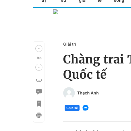
trị
sự
giới
tế
sống
Giải trí
Chàng trai
Quốc tế
Thạch Anh
Chia sẻ