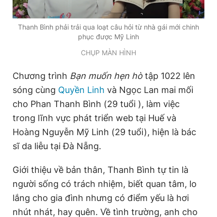
Thanh Bình phải trải qua loạt câu hỏi từ nhà gái mới chinh
Đọc Thanh Niên trên điện thoại
phục được Mỹ Linh
CHỤP MÀN HÌNH
Chương trình
Bạn muốn hẹn hò
tập 1022 lên
sóng cùng
Quyền Linh
và Ngọc Lan mai mối
Theo dõi báo trên
cho Phan Thanh Bình (29 tuổi ), làm việc
trong lĩnh vực phát triển web tại Huế và
Hotline
Liên hệ quảng cáo
0906 645 777
0908 780 404
Hoàng Nguyễn Mỹ Linh (29 tuổi), hiện là bác
sĩ da liễu tại Đà Nẵng.
Đặt báo
Quảng cáo
RSS
Tòa soạn
Chính sách bảo
Giới thiệu về bản thân, Thanh Bình tự tin là
Tổng biên tập: Nguyễn Ngọc Toàn
người sống có trách nhiệm, biết quan tâm, lo
Phó tổng biên tập thường trực: Hải Thành
Phó tổng biên tập: Lâm Hiếu Dũng
lắng cho gia đình nhưng có điểm yếu là hơi
Phó tổng biên tập: Trần Việt Hưng
Tổng thư ký tòa soạn: Đức Trung
nhút nhát, hay quên. Về tình trường, anh cho