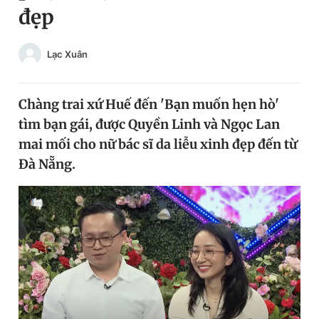
đẹp
Chuyên mục khác
Tin đã xem
Chào ngày mới
Tin 24h
Lạc Xuân
Đăng xuất
Tin thị trường
Tin 360
Chàng trai xứ Huế đến 'Bạn muốn hẹn hò'
tìm bạn gái, được Quyền Linh và Ngọc Lan
Video
Magazine
mai mối cho nữ bác sĩ da liễu xinh đẹp đến từ
Đà Nẵng.
Sản phẩm khác
Tiện ích
Bạn cần biết
Thông tin tòa soạn
Liên hệ quảng cáo