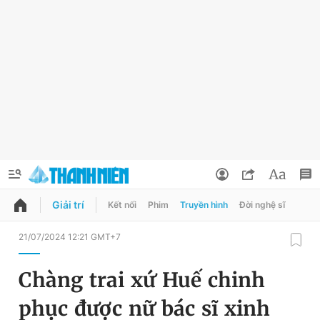
Giải trí
Kết nối
Phim
Truyền hình
Đời nghệ sĩ
QUẢNG CÁO
ĐẶT BÁO
21/07/2024 12:21 GMT+7
Thông tin tài khoản
Chàng trai xứ Huế chinh
Đổi mật khẩu
Chuyên mục
phục được nữ bác sĩ xinh
Tin đã lưu