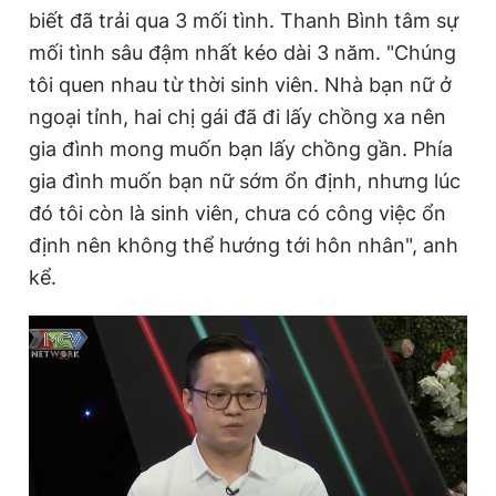
biết đã trải qua 3 mối tình. Thanh Bình tâm sự
Giấy phép xuất bản số 110/GP - BTTTT cấp ngày 24.3.2020
© 2003-2026 Bản quyền thuộc về Báo Thanh Niên. Cấm sao
mối tình sâu đậm nhất kéo dài 3 năm. "Chúng
chép dưới mọi hình thức nếu không có sự chấp thuận bằng văn
bản. Phát triển bởi ePi Technologies, JSC.
tôi quen nhau từ thời sinh viên. Nhà bạn nữ ở
ngoại tỉnh, hai chị gái đã đi lấy chồng xa nên
gia đình mong muốn bạn lấy chồng gần. Phía
gia đình muốn bạn nữ sớm ổn định, nhưng lúc
đó tôi còn là sinh viên, chưa có công việc ổn
định nên không thể hướng tới hôn nhân", anh
kể.