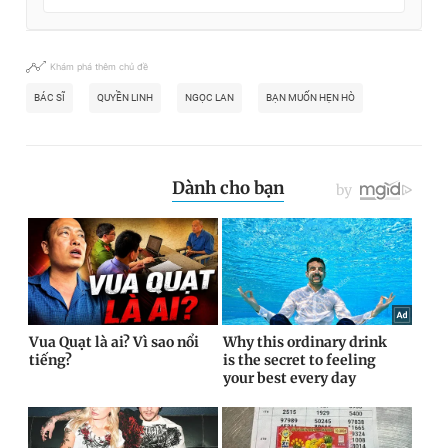
Khám phá thêm chủ đề
BÁC SĨ
QUYỀN LINH
NGỌC LAN
BẠN MUỐN HẸN HÒ