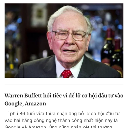
Giấy phép xuất bản số 110/GP - BTTTT cấp ngày 24.3.2020
© 2003-2026 Bản quyền thuộc về Báo Thanh Niên. Cấm sao chép
dưới mọi hình thức nếu không có sự chấp thuận bằng văn bản.
Phát triển bởi ePi Technologies, JSC.
Warren Buffett hối tiếc vì để lỡ cơ hội đầu tư vào
Google, Amazon
Tỉ phú 86 tuổi vừa thừa nhận ông bỏ lỡ cơ hội đầu tư
vào hai hãng công nghệ thành công nhất hiện nay là
Google và Amazon. Ông cũng nhận xét thị trường