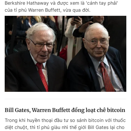
Berkshire Hathaway và được xem là 'cánh tay phải'
Chuyên mục khác
của tỉ phú Warren Buffett, vừa qua đời.
Tin đã xem
Chào ngày mới
Tin 24h
Đăng xuất
Tin thị trường
Tin 360
Video
Magazine
Sản phẩm khác
Tiện ích
Bạn cần biết
Thông tin tòa soạn
Liên hệ quảng cáo
Bill Gates, Warren Buffett đồng loạt chê bitcoin
Trong khi huyền thoại đầu tư so sánh bitcoin với thuốc
diệt chuột, thì tỉ phú giàu nhì thế giới Bill Gates lại cho