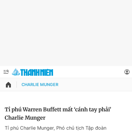
CHARLIE MUNGER
QUẢNG CÁO
ĐẶT BÁO
Thông tin tài khoản
Tỉ phú Warren Buffett mất ‘cánh tay phải’
Charlie Munger
Đổi mật khẩu
Chuyên mục
Tỉ phú Charlie Munger, Phó chủ tịch Tập đoàn
Tin đã lưu