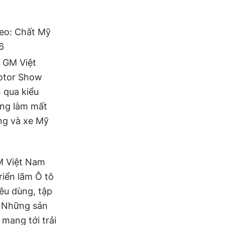
eo: Chất Mỹ
6
 GM Việt
Motor Show
 qua kiểu
ông làm mất
êng và xe Mỹ
GM Việt Nam
riển lãm Ô tô
êu dùng, tập
. Những sản
 mang tới trải