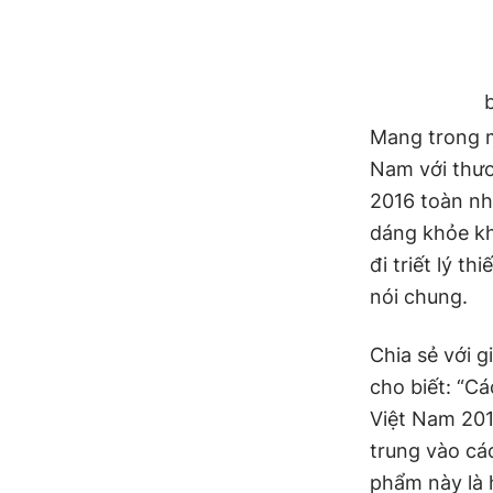
Mang trong m
Nam với thươ
2016 toàn nh
dáng khỏe k
đi triết lý t
nói chung.
Chia sẻ với 
cho biết: “Cá
Việt Nam 201
trung vào cá
phẩm này là h