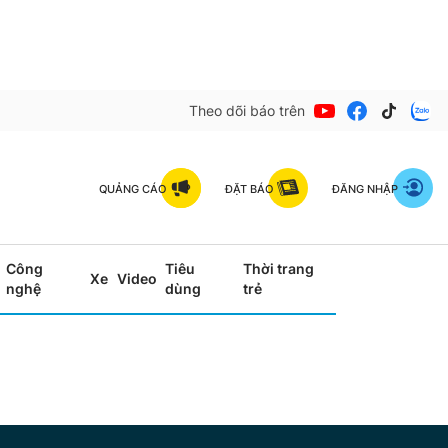
Theo dõi báo trên
QUẢNG CÁO
ĐẶT BÁO
ĐĂNG NHẬP
Công
Tiêu
Thời trang
Xe
Video
nghệ
dùng
trẻ