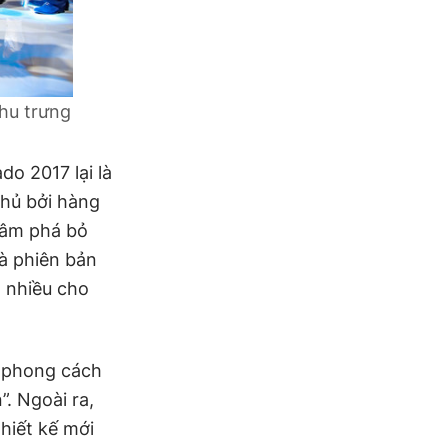
khu trưng
o 2017 lại là
phủ bởi hàng
hâm phá bỏ
là phiên bản
á nhiều cho
i phong cách
”. Ngoài ra,
hiết kế mới