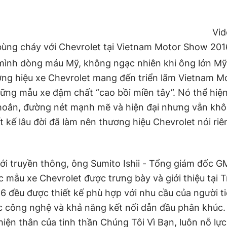
Vid
bùng cháy với Chevrolet tại Vietnam Motor Show 201
ình dòng máu Mỹ, không ngạc nhiên khi ông lớn Mỹ
ng hiệu xe Chevrolet mang đến triển lãm Vietnam 
ững mẫu xe đậm chất “cao bồi miền tây”. Nó thể hiện
hoắn, đường nét mạnh mẽ và hiện đại nhưng vẫn kh
hiết kế lâu đời đã làm nên thương hiệu Chevrolet nói ri
giới truyền thông, ông Sumito Ishii - Tổng giám đốc 
c mẫu xe Chevrolet được trưng bày và giới thiệu tại T
6 đều được thiết kế phù hợp với nhu cầu của người ti
c công nghệ và khả năng kết nối dẫn đầu phân khúc
iện thân của tinh thần Chúng Tôi Vì Bạn, luôn nỗ lực