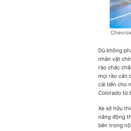
Chevrole
Dù không phả
nhân vật chí
rào chắc chắ
mọi rào cản 
cải tiến cho
Colorado từ 
Xe sở hữu thi
năng động the
bên trong nội