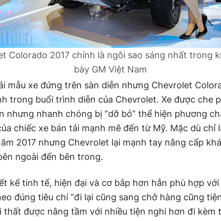
t Colorado 2017 chính là ngôi sao sáng nhất trong 
bày GM Việt Nam
i mẫu xe đứng trên sàn diễn nhưng Chevrolet Colorad
nh trong buổi trình diễn của Chevrolet. Xe được che 
n nhưng nhanh chóng bị “dỡ bỏ” thể hiện phương c
của chiếc xe bán tải mạnh mẽ đến từ Mỹ. Mặc dù chỉ 
 năm 2017 nhưng Chevrolet lại mạnh tay nâng cấp kh
bên ngoài đến bên trong.
ết kế tinh tế, hiện đại và cơ bắp hơn hẳn phù hợp vớ
o đúng tiêu chí “đi lại cũng sang chở hàng cũng tiện
 thất được nâng tầm với nhiều tiện nghi hơn đi kèm t