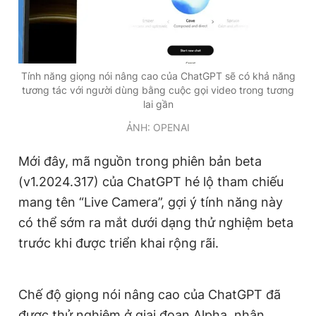
Giấy phép xuất bản số 110/GP - BTTTT cấp ngày 24.3.2020
© 2003-2026 Bản quyền thuộc về Báo Thanh Niên. Cấm sao
chép dưới mọi hình thức nếu không có sự chấp thuận bằng văn
bản. Phát triển bởi ePi Technologies, JSC.
Tính năng giọng nói nâng cao của ChatGPT sẽ có khả năng
tương tác với người dùng bằng cuộc gọi video trong tương
lai gần
ẢNH: OPENAI
Mới đây, mã nguồn trong phiên bản beta
(v1.2024.317) của ChatGPT hé lộ tham chiếu
mang tên “Live Camera”, gợi ý tính năng này
có thể sớm ra mắt dưới dạng thử nghiệm beta
trước khi được triển khai rộng rãi.
Chế độ giọng nói nâng cao của ChatGPT đã
được thử nghiệm ở giai đoạn Alpha, nhận