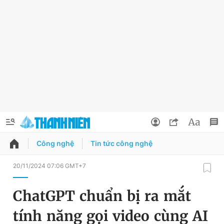
Công nghệ
Tin tức công nghệ
QUẢNG CÁO
ĐẶT BÁO
20/11/2024 07:06 GMT+7
Thông tin tài khoản
ChatGPT chuẩn bị ra mắt
Đổi mật khẩu
Chuyên mục
tính năng gọi video cùng AI
Tin đã lưu