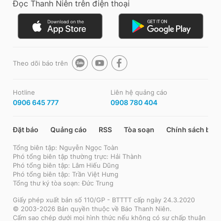
Đọc Thanh Niên trên điện thoại
Theo dõi báo trên
Hotline
Liên hệ quảng cáo
0906 645 777
0908 780 404
Đặt báo
Quảng cáo
RSS
Tòa soạn
Chính sách bảo
Tổng biên tập: Nguyễn Ngọc Toàn
Phó tổng biên tập thường trực: Hải Thành
Phó tổng biên tập: Lâm Hiếu Dũng
Phó tổng biên tập: Trần Việt Hưng
Tổng thư ký tòa soạn: Đức Trung
Giấy phép xuất bản số 110/GP - BTTTT cấp ngày 24.3.2020
© 2003-2026 Bản quyền thuộc về Báo Thanh Niên.
Cấm sao chép dưới mọi hình thức nếu không có sự chấp thuận