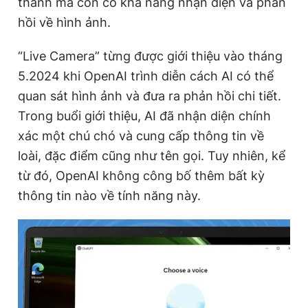
thanh mà còn có khả năng nhận diện và phản
hồi về hình ảnh.
Đọc Thanh Niên trên điện thoại
“Live Camera” từng được giới thiệu vào tháng
5.2024 khi OpenAI trình diễn cách AI có thể
quan sát hình ảnh và đưa ra phản hồi chi tiết.
Trong buổi giới thiệu, AI đã nhận diện chính
Theo dõi báo trên
xác một chú chó và cung cấp thông tin về
loài, đặc điểm cũng như tên gọi. Tuy nhiên, kể
Hotline
Liên hệ quảng cáo
từ đó, OpenAI không công bố thêm bất kỳ
0906 645 777
0908 780 404
thông tin nào về tính năng này.
Đặt báo
Quảng cáo
RSS
Tòa soạn
Chính sách bảo
Tổng biên tập: Nguyễn Ngọc Toàn
Phó tổng biên tập thường trực: Hải Thành
Phó tổng biên tập: Lâm Hiếu Dũng
Phó tổng biên tập: Trần Việt Hưng
Tổng thư ký tòa soạn: Đức Trung