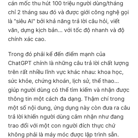
cán mốc thu hút 100 triệu người dùng/tháng
chỉ 2 tháng sau đó và được giới công nghệ gọi
là "siêu AI" bởi khả năng trả lời câu hỏi, viết
Đọc Thanh Niên trên điện thoại
văn, dựng kịch bản... với tốc độ nhanh và độ
chính xác cao.
Trong đó phải kể đến điểm mạnh của
Theo dõi báo trên
ChatGPT chính là những câu trả lời chất lượng
trên rất nhiều lĩnh vực khác nhau: khoa học,
Hotline
Liên hệ quảng cáo
sức khỏe, chứng khoán, lịch sử, thể thao...
0906 645 777
0908 780 404
giúp người dùng có thể tìm kiếm và nhận được
thông tin một cách đa dạng. Thậm chí trong
Đặt báo
Quảng cáo
RSS
Tòa soạn
Chính sách bảo
một số nội dung, ứng dụng này còn đưa ra câu
Tổng biên tập: Nguyễn Ngọc Toàn
trả lời khiến người dùng cảm nhận như đang
Phó tổng biên tập thường trực: Hải Thành
Phó tổng biên tập: Lâm Hiếu Dũng
trao đổi với một con người đích thực chứ
Phó tổng biên tập: Trần Việt Hưng
Tổng thư ký tòa soạn: Đức Trung
không phải là máy móc được lập trình sẵn.