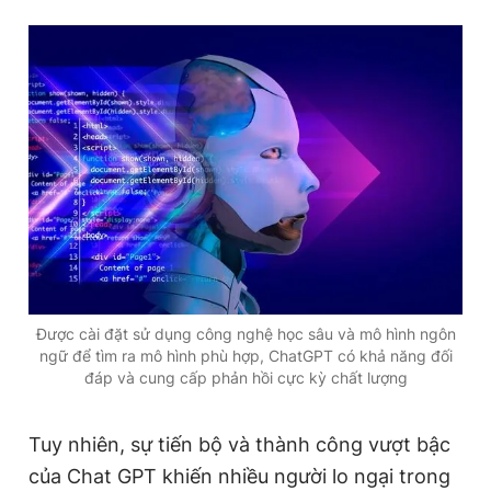
Giấy phép xuất bản số 110/GP - BTTTT cấp ngày 24.3.2020
© 2003-2026 Bản quyền thuộc về Báo Thanh Niên. Cấm sao
chép dưới mọi hình thức nếu không có sự chấp thuận bằng văn
bản. Phát triển bởi ePi Technologies, JSC.
Được cài đặt sử dụng công nghệ học sâu và mô hình ngôn
ngữ để tìm ra mô hình phù hợp, ChatGPT có khả năng đối
đáp và cung cấp phản hồi cực kỳ chất lượng
Tuy nhiên, sự tiến bộ và thành công vượt bậc
của Chat GPT khiến nhiều người lo ngại trong