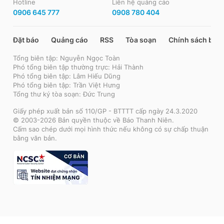
Hotline
Liên hệ quảng cáo
0906 645 777
0908 780 404
Đặt báo
Quảng cáo
RSS
Tòa soạn
Chính sách bảo
Tổng biên tập: Nguyễn Ngọc Toàn
Phó tổng biên tập thường trực: Hải Thành
Phó tổng biên tập: Lâm Hiếu Dũng
Phó tổng biên tập: Trần Việt Hưng
Tổng thư ký tòa soạn: Đức Trung
Giấy phép xuất bản số 110/GP - BTTTT cấp ngày 24.3.2020
© 2003-2026 Bản quyền thuộc về Báo Thanh Niên.
Cấm sao chép dưới mọi hình thức nếu không có sự chấp thuận
bằng văn bản.