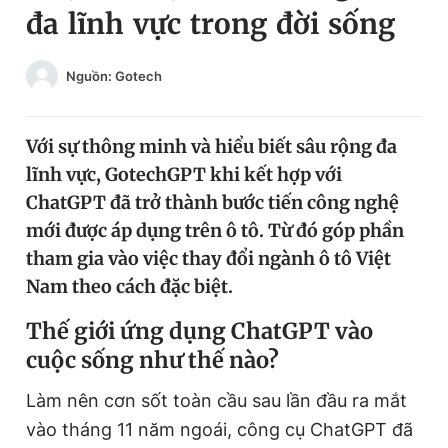
đa lĩnh vực trong đời sống
Chuyên mục khác
Tin đã xem
Chào ngày mới
Tin 24h
Nguồn: Gotech
Đăng xuất
Tin thị trường
Tin 360
Với sự thông minh và hiểu biết sâu rộng đa
lĩnh vực, GotechGPT khi kết hợp với
Video
Magazine
ChatGPT đã trở thành bước tiến công nghệ
mới được áp dụng trên ô tô. Từ đó góp phần
tham gia vào việc thay đổi ngành ô tô Việt
Sản phẩm khác
Nam theo cách đặc biệt.
Tiện ích
Bạn cần biết
Thế giới ứng dụng ChatGPT vào
cuộc sống như thế nào?
Thông tin tòa soạn
Liên hệ quảng cáo
Làm nên cơn sốt toàn cầu sau lần đầu ra mắt
vào tháng 11 năm ngoái, công cụ ChatGPT đã