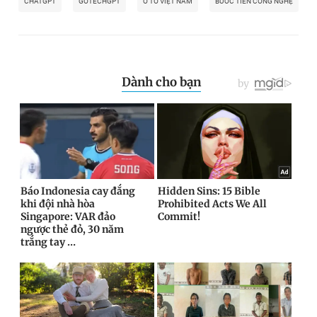
CHATGPT
GOTECHGPT
Ô TÔ VIỆT NAM
BƯỚC TIẾN CÔNG NGHỆ