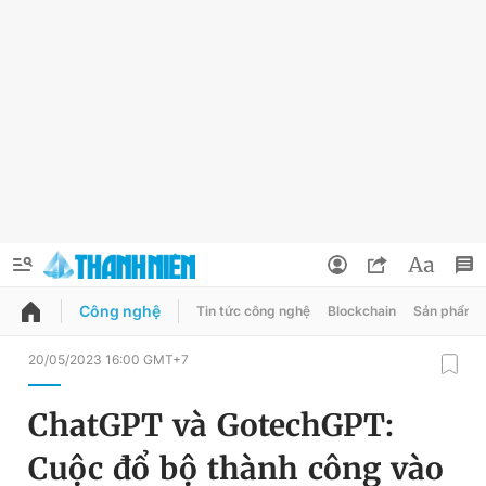
Công nghệ
Tin tức công nghệ
Blockchain
Sản phẩm
QUẢNG CÁO
ĐẶT BÁO
20/05/2023 16:00 GMT+7
Thông tin tài khoản
ChatGPT và GotechGPT:
Đổi mật khẩu
Chuyên mục
Cuộc đổ bộ thành công vào
Tin đã lưu