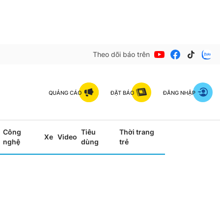
Theo dõi báo trên
QUẢNG CÁO
ĐẶT BÁO
ĐĂNG NHẬP
Công
Tiêu
Thời trang
Xe
Video
nghệ
dùng
trẻ