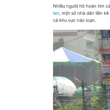
r
r
Nhiều người hô hoán tìm 
r
a
lan
, một số nhà dân liền kề 
e
t
cả khu vực náo loạn.
n
i
t
o
T
n
i
m
e