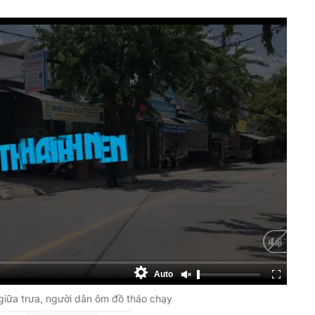
Auto
giữa trưa, người dân ôm đồ tháo chạy