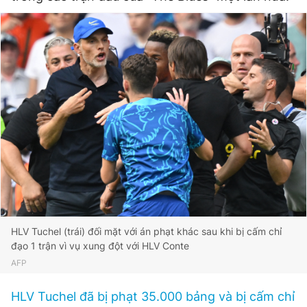
Đọc Thanh Niên trên điện thoại
Theo dõi báo trên
Hotline
Liên hệ quảng cáo
0906 645 777
0908 780 404
Đặt báo
Quảng cáo
RSS
Tòa soạn
Chính sách bảo
HLV Tuchel (trái) đối mặt với án phạt khác sau khi bị cấm chỉ
đạo 1 trận vì vụ xung đột với HLV Conte
Tổng biên tập: Nguyễn Ngọc Toàn
Phó tổng biên tập thường trực: Hải Thành
AFP
Phó tổng biên tập: Lâm Hiếu Dũng
Phó tổng biên tập: Trần Việt Hưng
HLV Tuchel đã bị phạt 35.000 bảng và bị cấm chỉ
Tổng thư ký tòa soạn: Đức Trung