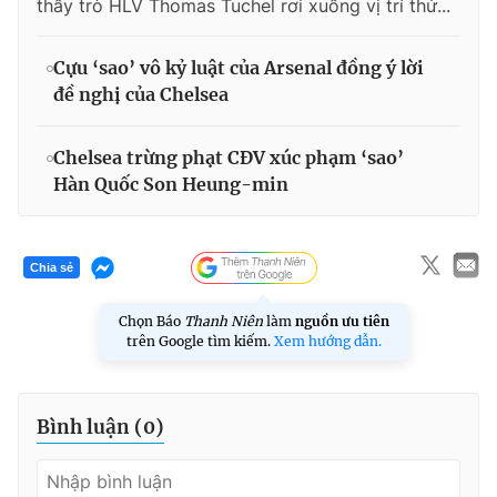
thầy trò HLV Thomas Tuchel rơi xuống vị trí thứ...
Cựu ‘sao’ vô kỷ luật của Arsenal đồng ý lời
đề nghị của Chelsea
Chelsea trừng phạt CĐV xúc phạm ‘sao’
Hàn Quốc Son Heung-min
Chia sẻ
Chọn Báo
Thanh Niên
làm
nguồn ưu tiên
trên Google tìm kiếm.
Xem hướng dẫn.
Bình luận (
0
)