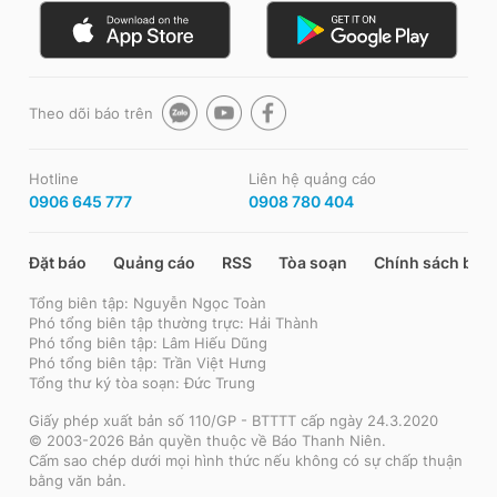
Theo dõi báo trên
Hotline
Liên hệ quảng cáo
0906 645 777
0908 780 404
Đặt báo
Quảng cáo
RSS
Tòa soạn
Chính sách bảo
Tổng biên tập: Nguyễn Ngọc Toàn
Phó tổng biên tập thường trực: Hải Thành
Phó tổng biên tập: Lâm Hiếu Dũng
Phó tổng biên tập: Trần Việt Hưng
Tổng thư ký tòa soạn: Đức Trung
Giấy phép xuất bản số 110/GP - BTTTT cấp ngày 24.3.2020
© 2003-2026 Bản quyền thuộc về Báo Thanh Niên.
Cấm sao chép dưới mọi hình thức nếu không có sự chấp thuận
bằng văn bản.