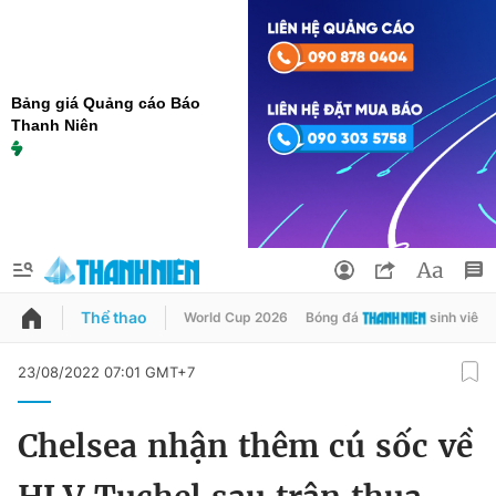
Bảng giá Quảng cáo Báo
Thanh Niên
Thể thao
World Cup 2026
Bóng đá
sinh viên
QUẢNG CÁO
ĐẶT BÁO
23/08/2022 07:01 GMT+7
Thông tin tài khoản
Chelsea nhận thêm cú sốc về
Đổi mật khẩu
Chuyên mục
Tin đã lưu