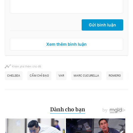
Gửi bình luận
Xem thêm bình luận
Khám phá thêm chủ đề
CHELSEA
CẤM CHỈ ĐẠO
VAR
MARC CUCURELLA
ROMERO
C