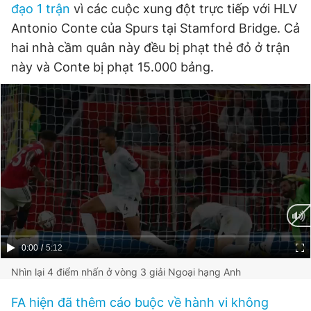
đạo 1 trận
vì các cuộc xung đột trực tiếp với HLV
Giấy phép xuất bản số 110/GP - BTTTT cấp ngày 24.3.2020
© 2003-2026 Bản quyền thuộc về Báo Thanh Niên. Cấm sao
Antonio Conte của Spurs tại Stamford Bridge. Cả
chép dưới mọi hình thức nếu không có sự chấp thuận bằng văn
hai nhà cầm quân này đều bị phạt thẻ đỏ ở trận
bản. Phát triển bởi ePi Technologies, JSC.
này và Conte bị phạt 15.000 bảng.
Current
0:00
/
Duration
5:12
Time
Nhìn lại 4 điểm nhấn ở vòng 3 giải Ngoại hạng Anh
FA hiện đã thêm cáo buộc về hành vi không