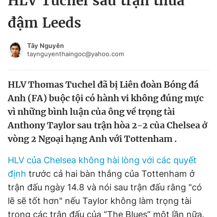
HLV Tuchel sau trận thua
Chuyên mục khác
đậm Leeds
Tin đã xem
Chào ngày mới
Tin 24h
Tây Nguyên
Đăng xuất
taynguyenthaingoc@yahoo.com
Tin thị trường
Tin 360
HLV Thomas Tuchel đã bị Liên đoàn Bóng đá
Video
Magazine
Anh (FA) buộc tội có hành vi không đúng mực
vì những bình luận của ông về trọng tài
Anthony Taylor sau trận hòa 2-2 của Chelsea ở
Sản phẩm khác
vòng 2 Ngoại hạng Anh với Tottenham .
Tiện ích
Bạn cần biết
HLV của Chelsea không hài lòng với các quyết
định
trước cả hai bàn thắng của Tottenham ở
Thông tin tòa soạn
Liên hệ quảng cáo
trận đấu ngày 14.8 và nói sau trận đấu rằng "có
lẽ sẽ tốt hơn" nếu Taylor không làm trọng tài
trong các trận đấu của “The Blues” một lần nữa.