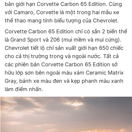
bản giới hạn Corvette Carbon 65 Edition. Cùng
Giấy phép xuất bản số 110/GP - BTTTT cấp ngày 24.3.2020
© 2003-2026 Bản quyền thuộc về Báo Thanh Niên. Cấm sao
với Camaro, Corvette là một trong hai mẫu xe
chép dưới mọi hình thức nếu không có sự chấp thuận bằng văn
thể thao mang tính biểu tượng của Chevrolet.
bản. Phát triển bởi ePi Technologies, JSC.
Corvette Carbon 65 Edition chỉ có sẵn 2 biến thể
là Grand Sport và Z06 (mui mềm và mui cứng).
Chevrolet tiết lộ chỉ sản xuất giới hạn 650 chiếc
cho cả thị trường trong và ngoài nước. Tất cả
các phiên bản Corvette Carbon 65 Edition sở
hữu lớp sơn bên ngoài màu xám Ceramic Matrix
Gray, bánh xe màu đen và kẹp phanh màu xanh
làm điểm nhấn.