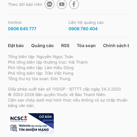
Theo dõi báo trên
Hotline
Liên hệ quảng cáo
0906 645 777
0908 780 404
Đặt báo
Quảng cáo
RSS
Tòa soạn
Chính sách bảo
Tổng biên tập: Nguyễn Ngọc Toàn
Phó tổng biên tập thường trực: Hải Thành
Phó tổng biên tập: Lâm Hiếu Dũng
Phó tổng biên tập: Trần Việt Hưng
Tổng thư ký tòa soạn: Đức Trung
Giấy phép xuất bản số 110/GP - BTTTT cấp ngày 24.3.2020
© 2003-2026 Bản quyền thuộc về Báo Thanh Niên.
Cấm sao chép dưới mọi hình thức nếu không có sự chấp thuận
bằng văn bản.