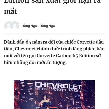
Edition sản xuất giới hạn ra
Chuyên mục khác
mắt
Tin đã xem
Chào ngày mới
Tin 24h
Đăng xuất
Hồng Nga
-
Hồng Nga
Tin thị trường
Tin 360
Đánh dấu 65 năm ra đời của chiếc Corvette đầu
Video
Magazine
tiên, Chevrolet chính thức trình làng phiên bản
mới với tên gọi Corvette Carbon 65 Edition sở
hữu những đổi mới ấn tượng.
Sản phẩm khác
Tiện ích
Bạn cần biết
Thông tin tòa soạn
Liên hệ quảng cáo