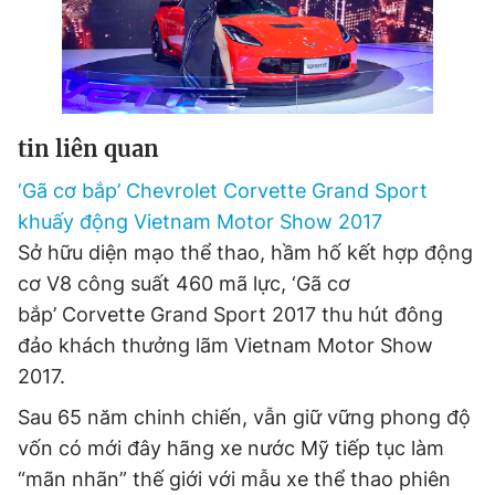
Đọc Thanh Niên trên điện thoại
tin liên quan
‘Gã cơ bắp’ Chevrolet Corvette Grand Sport
Theo dõi báo trên
khuấy động Vietnam Motor Show 2017
Sở hữu diện mạo thể thao, hầm hố kết hợp động
Hotline
Liên hệ quảng cáo
cơ V8 công suất 460 mã lực, ‘Gã cơ
0906 645 777
0908 780 404
bắp’ Corvette Grand Sport 2017 thu hút đông
đảo khách thưởng lãm Vietnam Motor Show
Đặt báo
Quảng cáo
RSS
Tòa soạn
Chính sách bảo
2017.
Tổng biên tập: Nguyễn Ngọc Toàn
Sau 65 năm chinh chiến, vẫn giữ vững phong độ
Phó tổng biên tập thường trực: Hải Thành
Phó tổng biên tập: Lâm Hiếu Dũng
vốn có mới đây hãng xe nước Mỹ tiếp tục làm
Phó tổng biên tập: Trần Việt Hưng
“mãn nhãn” thế giới với mẫu xe thể thao phiên
Tổng thư ký tòa soạn: Đức Trung