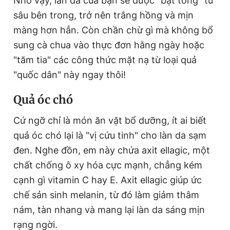
Nhờ vậy, làn da của bạn sẽ được "bật tông" từ
sâu bên trong, trở nên trắng hồng và mịn
màng hơn hẳn. Còn chần chừ gì mà không bổ
sung cà chua vào thực đơn hằng ngày hoặc
"tăm tia" các công thức mặt nạ từ loại quả
"quốc dân" này ngay thôi!
Quả óc chó
Cứ ngỡ chỉ là món ăn vặt bổ dưỡng, ít ai biết
quả óc chó lại là "vị cứu tinh" cho làn da sạm
đen. Nghe đồn, em này chứa axit ellagic, một
chất chống ô xy hóa cực mạnh, chẳng kém
cạnh gì vitamin C hay E. Axit ellagic giúp ức
chế sản sinh melanin, từ đó làm giảm thâm
nám, tàn nhang và mang lại làn da sáng mịn
rạng ngời.