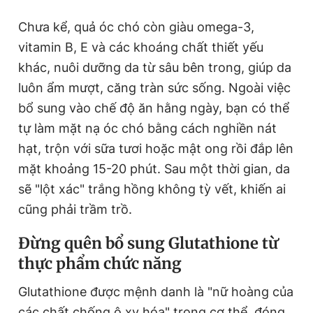
Chưa kể, quả óc chó còn giàu omega-3,
vitamin B, E và các khoáng chất thiết yếu
khác, nuôi dưỡng da từ sâu bên trong, giúp da
luôn ẩm mượt, căng tràn sức sống. Ngoài việc
bổ sung vào chế độ ăn hằng ngày, bạn có thể
tự làm mặt nạ óc chó bằng cách nghiền nát
hạt, trộn với sữa tươi hoặc mật ong rồi đắp lên
mặt khoảng 15-20 phút.
S
au một thời gian, da
sẽ "lột xác" trắng hồng không tỳ vết, khiến ai
cũng phải trầm trồ.
Đừng quên bổ sung Glutathione từ
thực phẩm chức năng
Glutathione được mệnh danh là "nữ hoàng của
các chất chống ô xy hóa" trong cơ thể, đóng