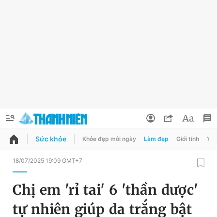
Sức khỏe
Khỏe đẹp mỗi ngày
Làm đẹp
Giới tính
Y t
QUẢNG CÁO
ĐẶT BÁO
18/07/2025 19:09 GMT+7
Thông tin tài khoản
Chị em 'rỉ tai' 6 'thần dược'
Đổi mật khẩu
Chuyên mục
tự nhiên giúp da trắng bật
Tin đã lưu