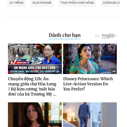
DA TRẮNG
GLUTATHIONE
THỰC PHẨM CHỨC NĂNG
CODEAGE LIPOSO