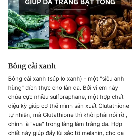
Đọc Thanh Niên trên điện thoại
Theo dõi báo trên
Bông cải xanh
Bông cải xanh (súp lơ xanh) - một "siêu anh
Hotline
Liên hệ quảng cáo
0906 645 777
0908 780 404
hùng" đích thực cho làn da. Bởi vì em này
chứa cực nhiều sulforaphane, một hợp chất
Đặt báo
Quảng cáo
RSS
Tòa soạn
Chính sách bảo
diệu kỳ giúp cơ thể mình sản xuất Glutathione
Tổng biên tập: Nguyễn Ngọc Toàn
tự nhiên, mà Glutathione thì khỏi phải nói rồi,
Phó tổng biên tập thường trực: Hải Thành
chính là "vua" trong làng làm trắng da. Hợp
Phó tổng biên tập: Lâm Hiếu Dũng
Phó tổng biên tập: Trần Việt Hưng
chất này giúp đẩy lùi sắc tố melanin, cho da
Tổng thư ký tòa soạn: Đức Trung