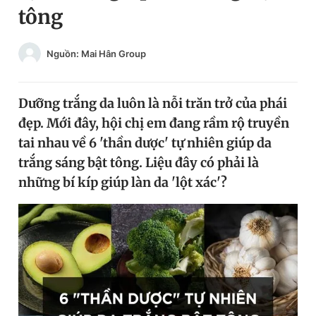
tông
Chuyên mục khác
Tin đã xem
Chào ngày mới
Tin 24h
Nguồn: Mai Hân Group
Đăng xuất
Tin thị trường
Tin 360
Dưỡng trắng da luôn là nỗi trăn trở của phái
đẹp. Mới đây, hội chị em đang rầm rộ truyền
Video
Magazine
tai nhau về 6 'thần dược' tự nhiên giúp da
trắng sáng bật tông. Liệu đây có phải là
những bí kíp giúp làn da 'lột xác'?
Sản phẩm khác
Tiện ích
Bạn cần biết
Thông tin tòa soạn
Liên hệ quảng cáo