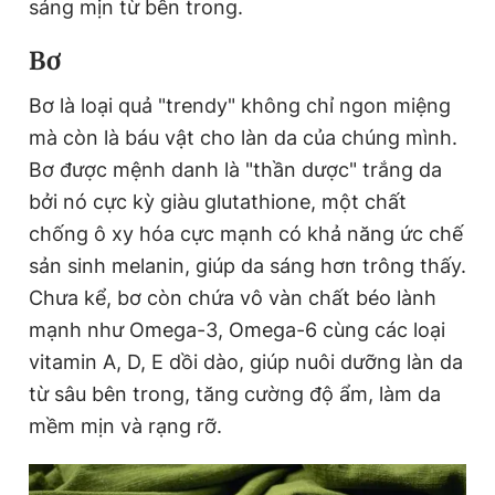
sáng mịn từ bên trong.
Giấy phép xuất bản số 110/GP - BTTTT cấp ngày 24.3.2020
© 2003-2026 Bản quyền thuộc về Báo Thanh Niên. Cấm sao
Bơ
chép dưới mọi hình thức nếu không có sự chấp thuận bằng văn
bản. Phát triển bởi ePi Technologies, JSC.
Bơ là loại quả "trendy" không chỉ ngon miệng
mà còn là báu vật cho làn da của chúng mình.
Bơ được mệnh danh là "thần dược" trắng da
bởi nó cực kỳ giàu glutathione, một chất
chống ô xy hóa cực mạnh có khả năng ức chế
sản sinh melanin, giúp da sáng hơn trông thấy.
Chưa kể, bơ còn chứa vô vàn chất béo lành
mạnh như Omega-3, Omega-6 cùng các loại
vitamin A, D, E dồi dào, giúp nuôi dưỡng làn da
từ sâu bên trong, tăng cường độ ẩm, làm da
mềm mịn và rạng rỡ.