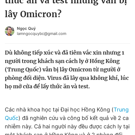
thức ăn và test nhưng vẫn bị
Chuyên mục khác
lây Omicron?
Tin đã xem
Chào ngày mới
Tin 24h
Ngọc Quý
Đăng xuất
lamngocquybc@gmail.com
Tin thị trường
Tin 360
Dù không tiếp xúc và đã tiêm vắc xin nhưng 1
Video
Magazine
người trong khách sạn cách ly ở Hồng Kông
(Trung Quốc) vẫn bị lây Omicron từ người ở
phòng đối diện. Virus đã lây qua không khí, lúc
Sản phẩm khác
họ mở cửa để lấy thức ăn và test.
Tiện ích
Bạn cần biết
Các nhà khoa học tại Đại học Hồng Kông (
Trung
Thông tin tòa soạn
Liên hệ quảng cáo
Quốc
) đã nghiên cứu và công bố kết quả về 2 ca
nhiễm này. Cả hai người này đều được cách ly tại
một khách sạn ở Hồng Kông và ở 2 phòng đối