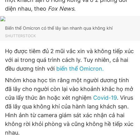
diện nhau, theo
Fox News
.
Đọc Thanh Niên trên điện thoại
Biến thể Omicron có thể lây lan nhanh qua không khí
SHUTTERSTOCK
Họ được tiêm đủ 2 mũi vắc xin và không tiếp xúc
với ai trong quá trình cách ly. Tuy nhiên, cả hai
Theo dõi báo trên
đều dương tính với
biến thể Omicron.
Hotline
Liên hệ quảng cáo
Nhóm khoa học tin rằng một người dương tính
0906 645 777
0908 780 404
đã lây cho người còn lại vào khoảnh khắc họ mở
cửa lấy thức ăn hoặc xét nghiệm
Covid-19
. Virus
Đặt báo
Quảng cáo
RSS
Tòa soạn
Chính sách bảo
đã lây qua không khí của hành lang khách sạn.
Tổng biên tập: Nguyễn Ngọc Toàn
Hình ảnh từ camera giám sát xác nhận cả hai
Phó tổng biên tập thường trực: Hải Thành
không rời khỏi phòng và cũng không hề tiếp xúc
Phó tổng biên tập: Lâm Hiếu Dũng
Phó tổng biên tập: Trần Việt Hưng
nhau.
Tổng thư ký tòa soạn: Đức Trung