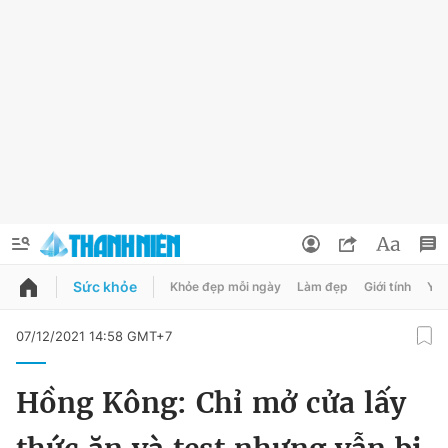
Sức khỏe
Khỏe đẹp mỗi ngày
Làm đẹp
Giới tính
Y t
QUẢNG CÁO
ĐẶT BÁO
07/12/2021 14:58 GMT+7
Thông tin tài khoản
Hồng Kông: Chỉ mở cửa lấy
Đổi mật khẩu
Chuyên mục
Tin đã lưu