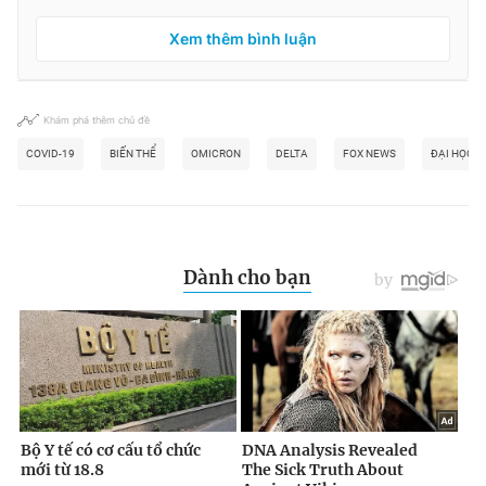
Xem thêm bình luận
Khám phá thêm chủ đề
COVID-19
BIẾN THỂ
OMICRON
DELTA
FOX NEWS
ĐẠI HỌC 