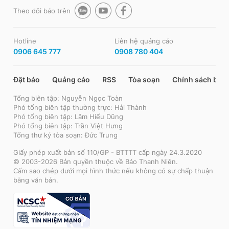
Theo dõi báo trên
Hotline
Liên hệ quảng cáo
0906 645 777
0908 780 404
Đặt báo
Quảng cáo
RSS
Tòa soạn
Chính sách bảo
Tổng biên tập: Nguyễn Ngọc Toàn
Phó tổng biên tập thường trực: Hải Thành
Phó tổng biên tập: Lâm Hiếu Dũng
Phó tổng biên tập: Trần Việt Hưng
Tổng thư ký tòa soạn: Đức Trung
Giấy phép xuất bản số 110/GP - BTTTT cấp ngày 24.3.2020
© 2003-2026 Bản quyền thuộc về Báo Thanh Niên.
Cấm sao chép dưới mọi hình thức nếu không có sự chấp thuận
bằng văn bản.