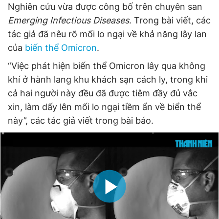
Nghiên cứu vừa được công bố trên chuyên san
Giấy phép xuất bản số 110/GP - BTTTT cấp ngày 24.3.2020
© 2003-2026 Bản quyền thuộc về Báo Thanh Niên. Cấm sao
Emerging Infectious Diseases
. Trong bài viết, các
chép dưới mọi hình thức nếu không có sự chấp thuận bằng văn
tác giả đã nêu rõ mối lo ngại về khả năng lây lan
bản. Phát triển bởi ePi Technologies, JSC.
của
biến thể Omicron
.
“Việc phát hiện biến thể Omicron lây qua không
khí ở hành lang khu khách sạn cách ly, trong khi
cả hai người này đều đã được tiêm đầy đủ vắc
xin, làm dấy lên mối lo ngại tiềm ẩn về biển thể
này”, các tác giả viết trong bài báo.