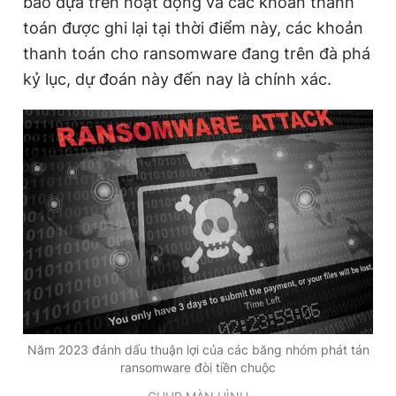
báo dựa trên hoạt động và các khoản thanh
Giấy phép xuất bản số 110/GP - BTTTT cấp ngày 24.3.2020
toán được ghi lại tại thời điểm này, các khoản
© 2003-2026 Bản quyền thuộc về Báo Thanh Niên. Cấm sao
chép dưới mọi hình thức nếu không có sự chấp thuận bằng văn
thanh toán cho ransomware đang trên đà phá
bản. Phát triển bởi ePi Technologies, JSC.
kỷ lục, dự đoán này đến nay là chính xác.
Năm 2023 đánh dấu thuận lợi của các băng nhóm phát tán
ransomware đòi tiền chuộc