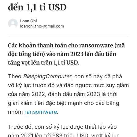
đến 1,1 tỉ USD
Chuyên mục khác
Tin đã xem
Chào ngày mới
Tin 24h
Loan Chi
loanchi.tno@gmail.com
Đăng xuất
Tin thị trường
Tin 360
Các khoản thanh toán cho ransomware (mã
độc tống tiền) vào năm 2023 lần đầu tiên
Video
Magazine
tăng vọt lên trên 1,1 tỉ USD.
Theo
BleepingComputer
, con số này đã phá
Sản phẩm khác
vỡ kỷ lục trước đó và đảo ngược mức suy giảm
Tiện ích
Bạn cần biết
của năm 2022, đánh dấu năm 2023 là thời
gian kiếm tiền đặc biệt mạnh cho các băng
nhóm
ransomware
.
Thông tin tòa soạn
Liên hệ quảng cáo
Trước đó, con số kỷ lục được thiết lập vào
năm 2021 lên tới 983 triệu USD, vượt kỷ lục