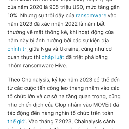
của năm 2020 là 905 triệu USD, mức tăng gần
10%. Nhưng sự trỗi dậy của
ransomware
vào
Đọc Thanh Niên trên điện thoại
năm 2023 đã xác nhận 2022 là năm bất
thường về mặt thống kê, khi hoạt động của
năm này bị ảnh hưởng bởi các sự kiện địa
chính trị
giữa Nga và Ukraine, cũng như cơ
Theo dõi báo trên
quan thực thi
pháp luật
đã triệt phá băng
nhóm ransomware Hive.
Hotline
Liên hệ quảng cáo
0906 645 777
0908 780 404
Theo Chainalysis, kỷ lục năm 2023 có thể đến
từ các cuộc tấn công leo thang nhằm vào các
Đặt báo
Quảng cáo
RSS
Tòa soạn
Chính sách bảo
tổ chức lớn và cơ sở hạ tầng quan trọng, cũng
như chiến dịch của Clop nhắm vào MOVEit đã
Tổng biên tập: Nguyễn Ngọc Toàn
Phó tổng biên tập thường trực: Hải Thành
tác động đến hàng nghìn tổ chức trên toàn
Phó tổng biên tập: Lâm Hiếu Dũng
Phó tổng biên tập: Trần Việt Hưng
thế giới
. Vào tháng 7.2023, Chainalysis cảnh
Tổng thư ký tòa soạn: Đức Trung