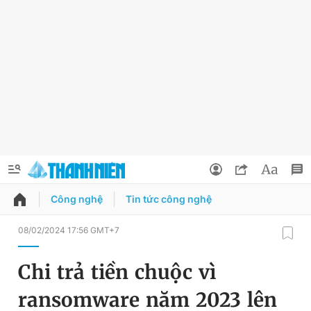
Công nghệ
Tin tức công nghệ
QUẢNG CÁO
ĐẶT BÁO
08/02/2024 17:56 GMT+7
Thông tin tài khoản
Chi trả tiền chuộc vì
Đổi mật khẩu
Chuyên mục
ransomware năm 2023 lên
Tin đã lưu