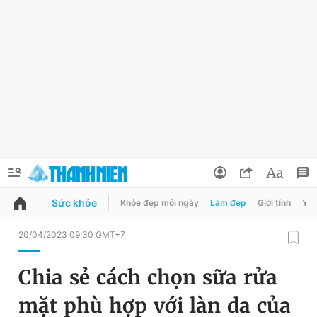
Sức khỏe
Khỏe đẹp mỗi ngày
Làm đẹp
Giới tính
Y t
QUẢNG CÁO
ĐẶT BÁO
20/04/2023 09:30 GMT+7
Thông tin tài khoản
Chia sẻ cách chọn sữa rửa
Đổi mật khẩu
Chuyên mục
mặt phù hợp với làn da của
Tin đã lưu