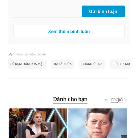
Gửi bình luận
Xem thêm bình luận
Khám phá thêm chủ đề
SỬ DỤNG SỮA RỬA MẶT
DA LÃO HÓA
CHĂM SÓC DA
ĐIỀU TRỊ MỤN