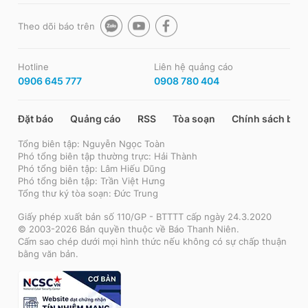
Theo dõi báo trên
Hotline
Liên hệ quảng cáo
0906 645 777
0908 780 404
Đặt báo
Quảng cáo
RSS
Tòa soạn
Chính sách bảo
Tổng biên tập: Nguyễn Ngọc Toàn
Phó tổng biên tập thường trực: Hải Thành
Phó tổng biên tập: Lâm Hiếu Dũng
Phó tổng biên tập: Trần Việt Hưng
Tổng thư ký tòa soạn: Đức Trung
Giấy phép xuất bản số 110/GP - BTTTT cấp ngày 24.3.2020
© 2003-2026 Bản quyền thuộc về Báo Thanh Niên.
Cấm sao chép dưới mọi hình thức nếu không có sự chấp thuận
bằng văn bản.