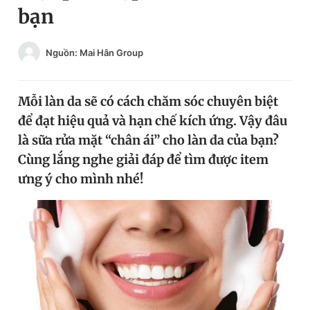
bạn
Chuyên mục khác
Tin đã xem
Chào ngày mới
Tin 24h
Nguồn: Mai Hân Group
Đăng xuất
Tin thị trường
Tin 360
Mỗi làn da sẽ có cách chăm sóc chuyên biệt
để đạt hiệu quả và hạn chế kích ứng. Vậy đâu
Video
Magazine
là sữa rửa mặt “chân ái” cho làn da của bạn?
Cùng lắng nghe giải đáp để tìm được item
ưng ý cho mình nhé!
Sản phẩm khác
Tiện ích
Bạn cần biết
Thông tin tòa soạn
Liên hệ quảng cáo