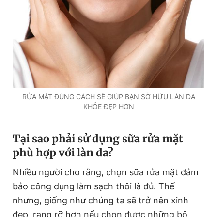
Đọc Thanh Niên trên điện thoại
Theo dõi báo trên
RỬA MẶT ĐÚNG CÁCH SẼ GIÚP BẠN SỞ HỮU LÀN DA
KHỎE ĐẸP HƠN
Hotline
Liên hệ quảng cáo
0906 645 777
0908 780 404
Tại sao phải sử dụng sữa rửa mặt
Đặt báo
Quảng cáo
RSS
Tòa soạn
Chính sách bảo
phù hợp với làn da?
Tổng biên tập: Nguyễn Ngọc Toàn
Nhiều người cho rằng, chọn sữa rửa mặt đảm
Phó tổng biên tập thường trực: Hải Thành
Phó tổng biên tập: Lâm Hiếu Dũng
bảo công dụng làm sạch thôi là đủ. Thế
Phó tổng biên tập: Trần Việt Hưng
Tổng thư ký tòa soạn: Đức Trung
nhưng, giống như chúng ta sẽ trở nên xinh
đẹp, rạng rỡ hơn nếu chọn được những bộ
Giấy phép xuất bản số 110/GP - BTTTT cấp ngày 24.3.2020