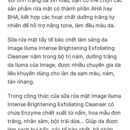
Với tình trạng da xỉn màu, bạn có thể chọn các
sản phẩm rửa mặt có thành phần AHA hay
BHA, kết hợp các hoạt chất dưỡng trắng tự
nhiên để hỗ trợ nâng tone, làm đều màu da.
Sữa rửa mặt tẩy tế bào chết làm sáng da
Image Iluma Intense Brightening Exfoliating
Cleanser nằm trong bộ trị nám, dưỡng trắng
da Iluma của Image, được nhiều chuyên gia da
liễu khuyên dùng cho làn da sạm màu, nám,
tàn nhang.
Trong công thức của sữa rửa mặt Image Iluma
Intense Brightening Exfoliating Cleanser có
chứa Enzyme chiết xuất từ nấm, hoa mẫu đơn
trắng, nhân sâm, bột trái dừa… Giúp da được
làm sạch bụi bẩn, các tế bào chết, bã nhờn