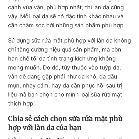
© 2003-2026 Bản quyền thuộc về Báo Thanh Niên. Cấm sao
cánh vừa vặn, phù hợp nhất, thì làn da cũng
chép dưới mọi hình thức nếu không có sự chấp thuận bằng văn
bản. Phát triển bởi ePi Technologies, JSC.
vậy. Mỗi loại da sẽ có đặc tính khác nhau và
cần chăm sóc bởi những sản phẩm phù hợp.
Sử dụng sữa rửa mặt phù hợp với làn da không
chỉ tăng cường hiệu quả sản phẩm, mà còn
hạn chế tối đa tình trạng kích ứng không
mong muốn. Do đó, tùy thuộc vào tuýp da,
vấn đề đang gặp phải như da khô, da dầu
mụn, nhạy cảm, hay da cần phục hồi sau trị
liệu mà bạn chọn cho mình loại sữa rửa mặt
thích hợp.
Chia sẻ cách chọn sữa rửa mặt phù
hợp với làn da của bạn