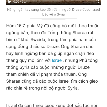
C
0:00
/
D
2:14
u
u
Hàng ngàn tay súng kéo đến đánh người Druze được Israel
bảo vệ ở Syria
r
r
r
a
Hôm 16.7, phía Mỹ đã công bố một thỏa thuận
e
t
ngừng bắn, theo đó Tổng thống Sharaa rút
n
i
binh sĩ khỏi Sweida, trung tâm phía nam của
t
o
cộng đồng thiểu số Druze. Ông Sharaa cho
T
n
hay lệnh ngừng bắn đã giúp ngăn chặn "leo
i
thang quy mô lớn" với
Israel
, nhưng Phủ tổng
m
thống Syria cáo buộc những người Druze
tham chiến đã vi phạm thỏa thuận. Ông
e
Sharaa cũng đã cáo buộc Israel tìm cách gieo
rắc chia rẽ trong nội bộ người Syria.
Israel đã can thiệp cuộc xung đột sắc tộc nói