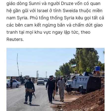
giáo dòng Sunni và người Druze vốn có quan
hệ gần gũi với Israel ở tỉnh Sweida thuộc miền
nam Syria. Phủ tổng thống Syria kêu gọi tất cả
Đọc Thanh Niên trên điện thoại
các bên cam kết ngừng bắn và chấm dứt giao
tranh tại mọi khu vực ngay lập tức, theo
Reuters.
Theo dõi báo trên
Hotline
Liên hệ quảng cáo
0906 645 777
0908 780 404
Đặt báo
Quảng cáo
RSS
Tòa soạn
Chính sách bảo
Tổng biên tập: Nguyễn Ngọc Toàn
Phó tổng biên tập thường trực: Hải Thành
Phó tổng biên tập: Lâm Hiếu Dũng
Phó tổng biên tập: Trần Việt Hưng
Tổng thư ký tòa soạn: Đức Trung