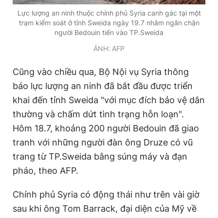
Giấy phép xuất bản số 110/GP - BTTTT cấp ngày 24.3.2020
Lực lượng an ninh thuộc chính phủ Syria canh gác tại một
© 2003-2026 Bản quyền thuộc về Báo Thanh Niên. Cấm sao
trạm kiểm soát ở tỉnh Sweida ngày 19.7 nhằm ngăn chặn
chép dưới mọi hình thức nếu không có sự chấp thuận bằng văn
người Bedouin tiến vào TP.Sweida
bản. Phát triển bởi ePi Technologies, JSC.
ẢNH: AFP
Cũng vào chiều qua, Bộ Nội vụ Syria thông
báo lực lượng an ninh đã bắt đầu được triển
khai đến tỉnh Sweida "với mục đích bảo vệ dân
thường và chấm dứt tình trạng hỗn loạn".
Hôm 18.7, khoảng 200 người Bedouin đã giao
tranh với những người đàn ông Druze có vũ
trang từ TP.Sweida bằng súng máy và đạn
pháo, theo AFP.
Chính phủ Syria có động thái như trên vài giờ
sau khi ông Tom Barrack, đại diện của Mỹ về