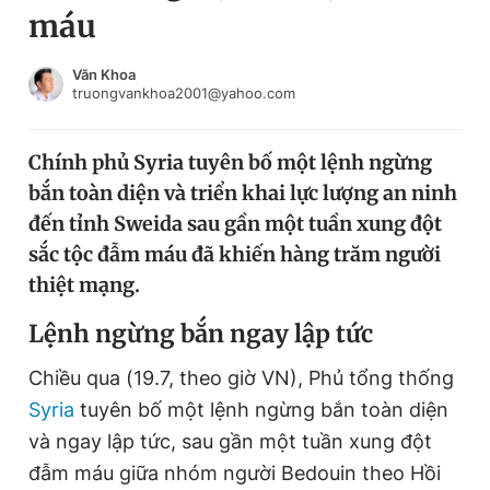
máu
Chuyên mục khác
Tin đã xem
Chào ngày mới
Tin 24h
Văn Khoa
truongvankhoa2001@yahoo.com
Đăng xuất
Tin thị trường
Tin 360
Chính phủ Syria tuyên bố một lệnh ngừng
bắn toàn diện và triển khai lực lượng an ninh
Video
Magazine
đến tỉnh Sweida sau gần một tuần xung đột
sắc tộc đẫm máu đã khiến hàng trăm người
thiệt mạng.
Sản phẩm khác
Lệnh ngừng bắn ngay lập tức
Tiện ích
Bạn cần biết
Chiều qua (19.7, theo giờ VN), Phủ tổng thống
Thông tin tòa soạn
Liên hệ quảng cáo
Syria
tuyên bố một lệnh ngừng bắn toàn diện
và ngay lập tức, sau gần một tuần xung đột
đẫm máu giữa nhóm người Bedouin theo Hồi