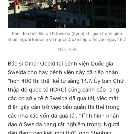
Khói đen bốc lên ở TP.Sweida (Syria) khi giao tranh giữa
nhóm người Bedouin và người Druze tiếp diễn vào ngày 19.7
ẢNH: AFP
Bác sĩ Omar Obeid tại bệnh viện Quốc gia
Sweida cho hay bệnh viện này đã tiếp nhận
"hơn 400 thi thể" kể từ sáng 14.7. Ủy ban Chữ
thập đỏ quốc tế (ICRC) cũng cảnh báo rằng
các cơ sở y tế ở Sweida đã quá tải, việc mất
điện gây cản trở việc bảo quản thi thể trong
các nhà xác vốn đã quá tải. "Tình hình nhân
đạo ở Sweida đang rất nghiêm trọng. Người
dân đang cạn kiệt mọi thứ", ông Stephan