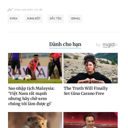
Khám phá thêm chủ đề
SYRIA
XUNG ĐỘT
SẮC TỘC
ISRAEL