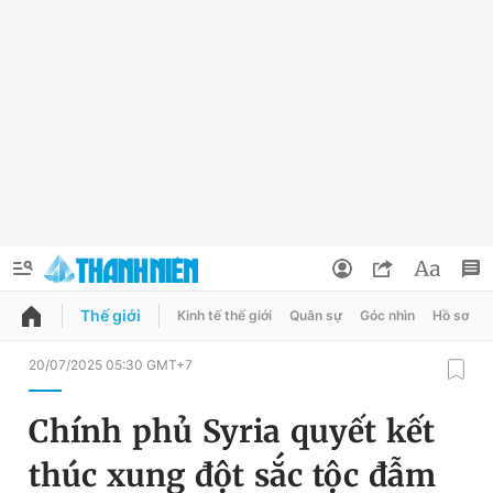
Thế giới
Kinh tế thế giới
Quân sự
Góc nhìn
Hồ sơ
QUẢNG CÁO
ĐẶT BÁO
20/07/2025 05:30 GMT+7
Thông tin tài khoản
Chính phủ Syria quyết kết
Đổi mật khẩu
Chuyên mục
thúc xung đột sắc tộc đẫm
Tin đã lưu