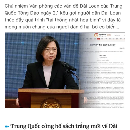
Chủ nhiệm Văn phòng các vấn đề Đài Loan của Trung
Giấy phép xuất bản số 110/GP - BTTTT cấp ngày 24.3.2020
© 2003-2026 Bản quyền thuộc về Báo Thanh Niên. Cấm sao chép
Quốc Tống Đào ngày 2.1 kêu gọi người dân Đài Loan
dưới mọi hình thức nếu không có sự chấp thuận bằng văn bản.
thúc đẩy quá trình "tái thống nhất hòa bình" vì đây là
Phát triển bởi ePi Technologies, JSC.
mong muốn chung của người dân ở hai bờ eo biển...
Trung Quốc công bố sách trắng mới về Đài