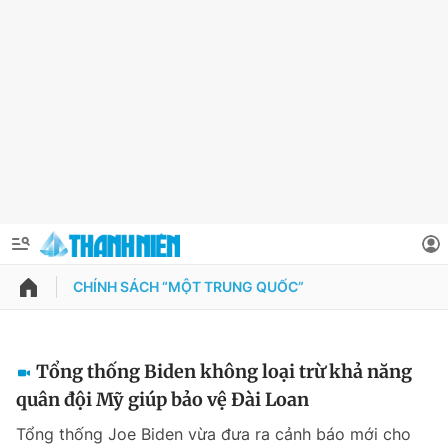
CHÍNH SÁCH “MỘT TRUNG QUỐC”
QUẢNG CÁO
ĐẶT BÁO
Thông tin tài khoản
Tổng thống Biden không loại trừ khả năng
quân đội Mỹ giúp bảo vệ Đài Loan
Đổi mật khẩu
Chuyên mục
Tổng thống Joe Biden vừa đưa ra cảnh báo mới cho
Tin đã lưu