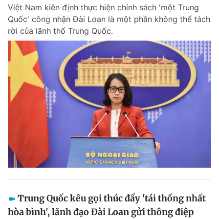
Việt Nam kiên định thực hiện chính sách 'một Trung
Quốc' công nhận Đài Loan là một phần không thể tách
rời của lãnh thổ Trung Quốc.
Đọc Thanh Niên trên điện thoại
Theo dõi báo trên
Hotline
Liên hệ quảng cáo
0906 645 777
0908 780 404
Đặt báo
Quảng cáo
RSS
Tòa soạn
Chính sách bảo m
Tổng biên tập: Nguyễn Ngọc Toàn
Phó tổng biên tập thường trực: Hải Thành
Phó tổng biên tập: Lâm Hiếu Dũng
Trung Quốc kêu gọi thúc đẩy 'tái thống nhất
Phó tổng biên tập: Trần Việt Hưng
hòa bình', lãnh đạo Đài Loan gửi thông điệp
Tổng thư ký tòa soạn: Đức Trung