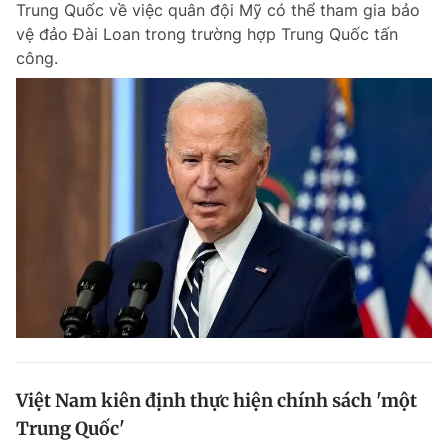
Trung Quốc về việc quân đội Mỹ có thể tham gia bảo
Chuyên mục khác
vệ đảo Đài Loan trong trường hợp Trung Quốc tấn
Tin đã xem
công.
Chào ngày mới
Tin 24h
Đăng xuất
Tin thị trường
Tin 360
Video
Magazine
Sản phẩm khác
Tiện ích
Bạn cần biết
Thông tin tòa soạn
Liên hệ quảng cáo
Việt Nam kiên định thực hiện chính sách 'một
Trung Quốc'