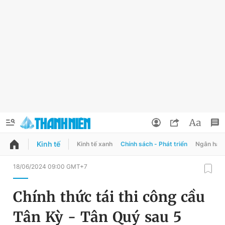
Kinh tế
Kinh tế xanh
Chính sách - Phát triển
Ngân hàn
QUẢNG CÁO
ĐẶT BÁO
18/06/2024 09:00 GMT+7
Thông tin tài khoản
Chính thức tái thi công cầu
Đổi mật khẩu
Chuyên mục
Tân Kỳ - Tân Quý sau 5
Tin đã lưu