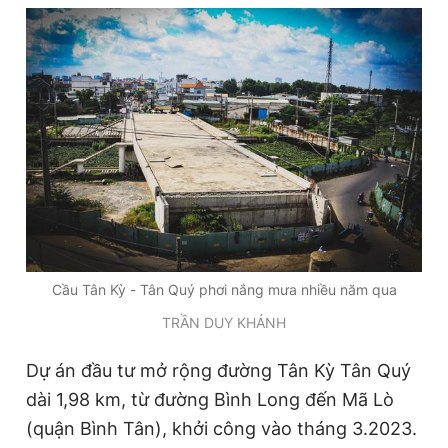
Đọc Thanh Niên trên điện thoại
Theo dõi báo trên
Hotline
Liên hệ quảng cáo
0906 645 777
0908 780 404
Cầu Tân Kỳ - Tân Quý phơi nắng mưa nhiều năm qua
TRẦN DUY KHÁNH
Đặt báo
Quảng cáo
RSS
Tòa soạn
Chính sách bảo
Tổng biên tập: Nguyễn Ngọc Toàn
Dự án đầu tư mở rộng đường Tân Kỳ Tân Quý
Phó tổng biên tập thường trực: Hải Thành
dài 1,98 km, từ đường Bình Long đến Mã Lò
Phó tổng biên tập: Lâm Hiếu Dũng
Phó tổng biên tập: Trần Việt Hưng
(quận Bình Tân), khởi công vào tháng 3.2023.
Tổng thư ký tòa soạn: Đức Trung