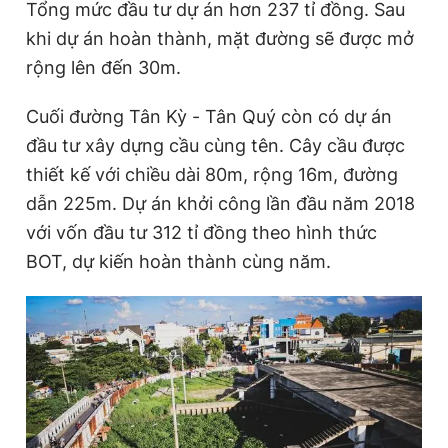
Tổng mức đầu tư dự án hơn 237 tỉ đồng. Sau
Giấy phép xuất bản số 110/GP - BTTTT cấp ngày 24.3.2020
khi dự án hoàn thành, mặt đường sẽ được mở
© 2003-2026 Bản quyền thuộc về Báo Thanh Niên. Cấm sao
chép dưới mọi hình thức nếu không có sự chấp thuận bằng văn
rộng lên đến 30m.
bản. Phát triển bởi ePi Technologies, JSC.
Cuối đường Tân Kỳ - Tân Quý còn có dự án
đầu tư xây dựng cầu cùng tên. Cây cầu được
thiết kế với chiều dài 80m, rộng 16m, đường
dẫn 225m. Dự án khởi công lần đầu năm 2018
với vốn đầu tư 312 tỉ đồng theo hình thức
BOT, dự kiến hoàn thành cùng năm.