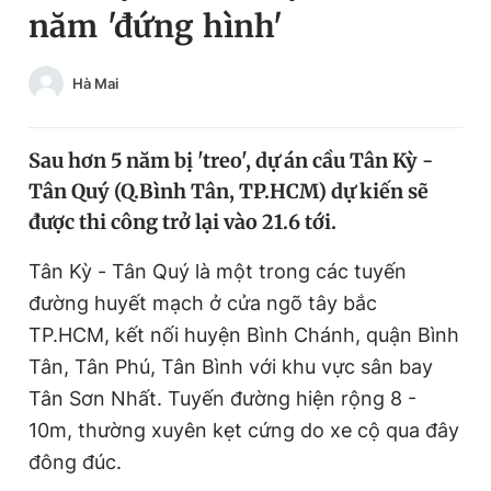
năm 'đứng hình'
Chuyên mục khác
Tin đã xem
Chào ngày mới
Tin 24h
Hà Mai
Đăng xuất
Tin thị trường
Tin 360
Sau hơn 5 năm bị 'treo', dự án cầu Tân Kỳ -
Tân Quý (Q.Bình Tân, TP.HCM) dự kiến sẽ
Video
Magazine
được thi công trở lại vào 21.6 tới.
Tân Kỳ - Tân Quý là một trong các tuyến
Sản phẩm khác
đường huyết mạch ở cửa ngõ tây bắc
Tiện ích
TP.HCM, kết nối huyện Bình Chánh, quận Bình
Bạn cần biết
Tân, Tân Phú, Tân Bình với khu vực sân bay
Tân Sơn Nhất. Tuyến đường hiện rộng 8 -
Thông tin tòa soạn
Liên hệ quảng cáo
10m, thường xuyên kẹt cứng do xe cộ qua đây
đông đúc.