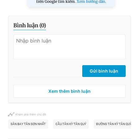
trên Google tìm kiếm.
Xem hướng dẫn.
Bình luận (
0
)
Gửi bình luận
Xem thêm bình luận
Khám phá thêm chủ đề
SÂN BAY TÂN SƠN NHẤT
CẦU TÂN KỲ TÂN QUÝ
ĐƯỜNG TÂN KỲ TÂN QUÝ