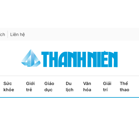
ích
Liên hệ
Sức
Giới
Giáo
Du
Văn
Giải
Thể
khỏe
trẻ
dục
lịch
hóa
trí
thao