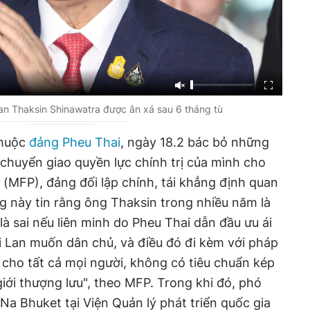
an Thaksin Shinawatra được ân xá sau 6 tháng tù
thuộc
đảng Pheu Thai
, ngày 18.2 bác bỏ những
 chuyển giao quyền lực chính trị của mình cho
 (MFP), đảng đối lập chính, tái khẳng định quan
 này tin rằng ông Thaksin trong nhiều năm là
là sai nếu liên minh do Pheu Thai dẫn đầu ưu ái
 Lan muốn dân chủ, và điều đó đi kèm với pháp
cho tất cả mọi người, không có tiêu chuẩn kép
ới thượng lưu", theo MFP. Trong khi đó, phó
 Na Bhuket tại Viện Quản lý phát triển quốc gia