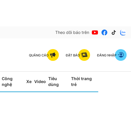
Theo dõi báo trên
QUẢNG CÁO
ĐẶT BÁO
ĐĂNG NHẬP
Công
Tiêu
Thời trang
Xe
Video
nghệ
dùng
trẻ