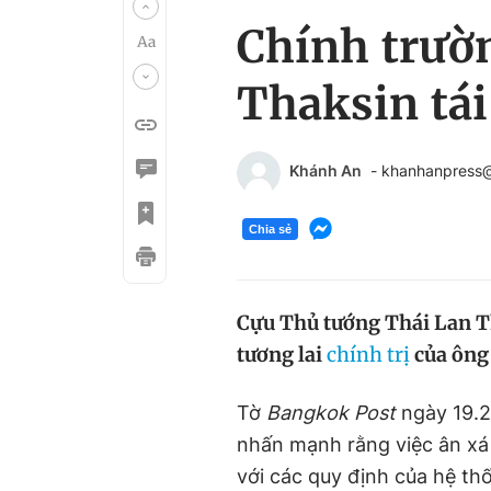
Chính trườ
Thaksin tái
Khánh An
- khanhanpress
Chia sẻ
Cựu Thủ tướng Thái Lan Th
tương lai
chính trị
của ông 
Tờ
Bangkok Post
ngày 19.2
nhấn mạnh rằng việc ân x
với các quy định của hệ th