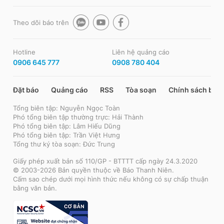
Theo dõi báo trên
Hotline
Liên hệ quảng cáo
0906 645 777
0908 780 404
Đặt báo
Quảng cáo
RSS
Tòa soạn
Chính sách bảo
Tổng biên tập: Nguyễn Ngọc Toàn
Phó tổng biên tập thường trực: Hải Thành
Phó tổng biên tập: Lâm Hiếu Dũng
Phó tổng biên tập: Trần Việt Hưng
Tổng thư ký tòa soạn: Đức Trung
Giấy phép xuất bản số 110/GP - BTTTT cấp ngày 24.3.2020
© 2003-2026 Bản quyền thuộc về Báo Thanh Niên.
Cấm sao chép dưới mọi hình thức nếu không có sự chấp thuận
bằng văn bản.