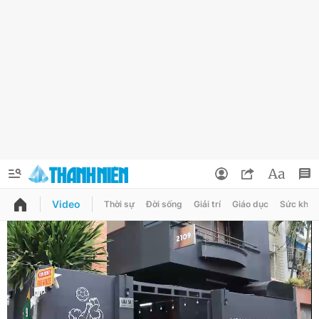
Video
Thời sự
Đời sống
Giải trí
Giáo dục
Sức khỏe
QUẢNG CÁO
ĐẶT BÁO
Thông tin tài khoản
Đổi mật khẩu
Chuyên mục
Tin đã lưu