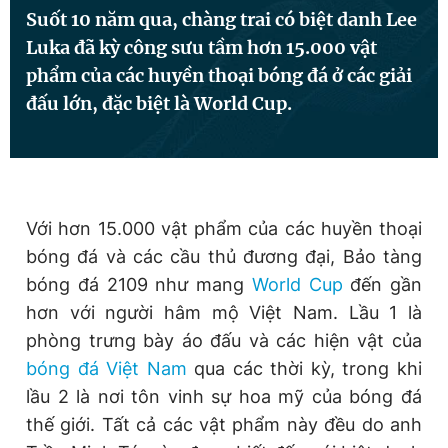
Suốt 10 năm qua, chàng trai có biệt danh Lee
Luka đã kỳ công sưu tầm hơn 15.000 vật
Đọc Thanh Niên trên điện thoại
phẩm của các huyền thoại bóng đá ở các giải
đấu lớn, đặc biệt là World Cup.
Theo dõi báo trên
Với hơn 15.000 vật phẩm của các huyền thoại
Hotline
Liên hệ quảng cáo
bóng đá và các cầu thủ đương đại, Bảo tàng
0906 645 777
0908 780 404
bóng đá 2109 như mang
World Cup
đến gần
hơn với người hâm mộ Việt Nam. Lầu 1 là
Đặt báo
Quảng cáo
RSS
Tòa soạn
Chính sách bảo
phòng trưng bày áo đấu và các hiện vật của
Tổng biên tập: Nguyễn Ngọc Toàn
bóng đá Việt Nam
qua các thời kỳ, trong khi
Phó tổng biên tập thường trực: Hải Thành
lầu 2 là nơi tôn vinh sự hoa mỹ của bóng đá
Phó tổng biên tập: Lâm Hiếu Dũng
Phó tổng biên tập: Trần Việt Hưng
thế giới. Tất cả các vật phẩm này đều do anh
Tổng thư ký tòa soạn: Đức Trung