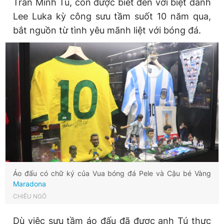
Trần Minh Tú, còn được biết đến với biệt danh
Giấy phép xuất bản số 110/GP - BTTTT cấp ngày 24.3.2020
Lee Luka kỳ công sưu tầm suốt 10 năm qua,
© 2003-2026 Bản quyền thuộc về Báo Thanh Niên. Cấm sao
chép dưới mọi hình thức nếu không có sự chấp thuận bằng văn
bắt nguồn từ tình yêu mãnh liệt với bóng đá.
bản. Phát triển bởi ePi Technologies, JSC.
Áo đấu có chữ ký của Vua bóng đá Pele và Cậu bé Vàng
Maradona
CHIÊU NGÔ
Dù việc sưu tầm áo đấu đã được anh Tú thực