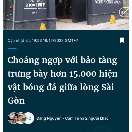
Chuyên mục khác
Tin đã xem
Chào ngày mới
Tin 24h
Đăng xuất
Current
0:02
/
Duration
6:19
Tin thị trường
Tin 360
Cập nhật lúc 19:53 18/12/2022 GMT+7
Time
Video
Magazine
Choáng ngợp với bảo tàng
trưng bày hơn 15.000 hiện
Sản phẩm khác
vật bóng đá giữa lòng Sài
Tiện ích
Bạn cần biết
Gòn
Thông tin tòa soạn
Liên hệ quảng cáo
+2
Đăng Nguyên
-
Cẩm Tú
và 2 người khác