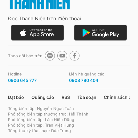
Đọc Thanh Niên trên điện thoại
Theo dõi báo trên
Hotline
Liên hệ quảng cáo
0906 645 777
0908 780 404
Đặt báo
Quảng cáo
RSS
Tòa soạn
Chính sách bảo
Tổng biên tập: Nguyễn Ngọc Toàn
Phó tổng biên tập thường trực: Hải Thành
Phó tổng biên tập: Lâm Hiếu Dũng
Phó tổng biên tập: Trần Việt Hưng
Tổng thư ký tòa soạn: Đức Trung