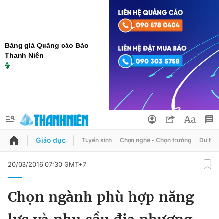
Bảng giá Quảng cáo Báo
Thanh Niên
Giáo dục
Tuyển sinh
Chọn nghề - Chọn trường
Du học
QUẢNG CÁO
ĐẶT BÁO
20/03/2016 07:30 GMT+7
Thông tin tài khoản
Chọn ngành phù hợp năng
Đổi mật khẩu
Chuyên mục
Tin đã lưu