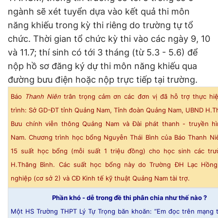
ngành sẽ xét tuyển dựa vào kết quả thi môn
năng khiếu trong kỳ thi riêng do trường tự tổ
chức. Thời gian tổ chức kỳ thi vào các ngày 9, 10
và 11.7; thí sinh có tới 3 tháng (từ 5.3 - 5.6) để
nộp hồ sơ đăng ký dự thi môn năng khiếu qua
đường bưu điện hoặc nộp trực tiếp tại trường.
Báo
Thanh Niên
trân trọng cảm ơn các đơn vị đã hỗ trợ thực hi
trình: Sở GD-ĐT tỉnh Quảng Nam, Tỉnh đoàn Quảng Nam, UBND H.T
Bưu chính viễn thông Quảng Nam và Đài phát thanh - truyền h
Nam. Chương trình học bổng Nguyễn Thái Bình của Báo Thanh Niê
15 suất học bổng (mỗi suất 1 triệu đồng) cho học sinh các tr
H.Thăng Bình. Các suất học bổng này do Trường ĐH Lạc Hồn
nghiệp (cơ sở 2) và CĐ Kinh tế kỹ thuật Quảng Nam tài trợ.
Phần khó - dễ trong đề thi phân chia như thế nào ?
Một HS Trường THPT Lý Tự Trọng băn khoăn: “Em đọc trên mạng t