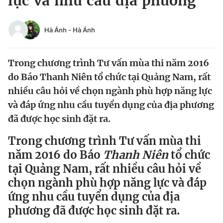
lực và nhu cầu địa phương
Chuyên mục khác
Tin đã xem
Hà Ánh
-
Hà Ánh
Chào ngày mới
Tin 24h
Đăng xuất
Trong chương trình Tư vấn mùa thi năm 2016
Tin thị trường
Tin 360
do Báo Thanh Niên tổ chức tại Quảng Nam, rất
nhiều câu hỏi về chọn ngành phù hợp năng lực
Video
Magazine
và đáp ứng nhu cầu tuyển dụng của địa phương
đã được học sinh đặt ra.
Sản phẩm khác
Trong chương trình Tư vấn mùa thi
Tiện ích
Bạn cần biết
năm 2016 do Báo
Thanh Niên
tổ chức
tại Quảng Nam, rất nhiều câu hỏi về
chọn ngành phù hợp năng lực và đáp
Thông tin tòa soạn
Liên hệ quảng cáo
ứng nhu cầu tuyển dụng của địa
phương đã được học sinh đặt ra.