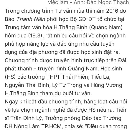
việc làm - Ảnh: Đào Ngọc Thạch
Giấy phép xuất bản số 110/GP - BTTTT cấp ngày 24.3.2020
Trong chương trình Tư vấn mùa thi năm 2016 do
© 2003-2026 Bản quyền thuộc về Báo Thanh Niên. Cấm sao
chép dưới mọi hình thức nếu không có sự chấp thuận bằng văn
Báo
Thanh Niên
phối hợp Bộ GD-ĐT tổ chức tại
bản. Phát triển bởi ePi Technologies, JSC.
Trung tâm văn hóa H.Thăng Bình (Quảng Nam)
hôm qua (19.3), rất nhiều câu hỏi về chọn ngành
phù hợp năng lực và đáp ứng nhu cầu tuyển
dụng của địa phương đã được học sinh đặt ra.
Chương trình được truyền hình trực tiếp trên Đài
phát thanh - truyền hình Quảng Nam. Học sinh
(HS) các trường THPT Thái Phiên, Tiểu La,
Nguyễn Thái Bình, Lý Tự Trọng và Hùng Vương
H.Thăng Bình tham dự buổi tư vấn.
Ngay khi bắt đầu chương trình, hàng loạt câu hỏi
về lựa chọn ngành nghề đã được HS nêu ra. Tiến
sĩ Trần Đình Lý, Trưởng phòng Đào tạo Trường
ĐH Nông Lâm TP.HCM, chia sẻ: “Điều quan trọng