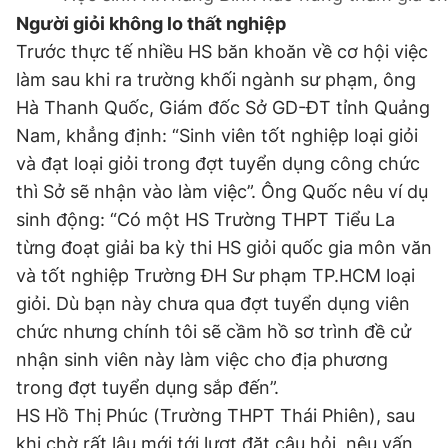
Người giỏi không lo thất nghiệp
Trước thực tế nhiều HS băn khoăn về cơ hội việc
làm sau khi ra trường khối ngành sư phạm, ông
Hà Thanh Quốc, Giám đốc Sở GD-ĐT tỉnh Quảng
Nam, khẳng định: “Sinh viên tốt nghiệp loại giỏi
và đạt loại giỏi trong đợt tuyển dụng công chức
thì Sở sẽ nhận vào làm việc”. Ông Quốc nêu ví dụ
sinh động: “Có một HS Trường THPT Tiểu La
từng đoạt giải ba kỳ thi HS giỏi quốc gia môn văn
và tốt nghiệp Trường ĐH Sư phạm TP.HCM loại
giỏi. Dù bạn này chưa qua đợt tuyển dụng viên
chức nhưng chính tôi sẽ cầm hồ sơ trình đề cử
nhận sinh viên này làm việc cho địa phương
trong đợt tuyển dụng sắp đến”.
HS Hồ Thị Phúc (Trường THPT Thái Phiên), sau
khi chờ rất lâu mới tới lượt đặt câu hỏi, nêu vấn