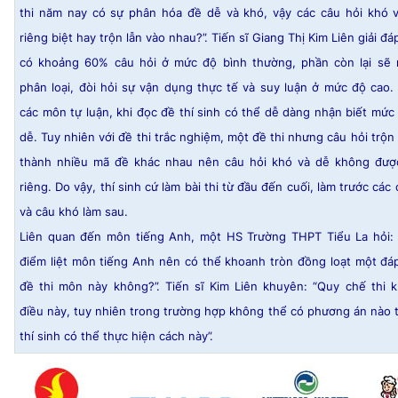
thi năm nay có sự phân hóa đề dễ và khó, vậy các câu hỏi khó 
riêng biệt hay trộn lẫn vào nhau?”. Tiến sĩ Giang Thị Kim Liên giải đá
có khoảng 60% câu hỏi ở mức độ bình thường, phần còn lại sẽ 
phân loại, đòi hỏi sự vận dụng thực tế và suy luận ở mức độ cao. 
các môn tự luận, khi đọc đề thí sinh có thể dễ dàng nhận biết mức
dễ. Tuy nhiên với đề thi trắc nghiệm, một đề thi nhưng câu hỏi trộn 
thành nhiều mã đề khác nhau nên câu hỏi khó và dễ không đượ
riêng. Do vậy, thí sinh cứ làm bài thi từ đầu đến cuối, làm trước các
và câu khó làm sau.
Liên quan đến môn tiếng Anh, một HS Trường THPT Tiểu La hỏi: 
điểm liệt môn tiếng Anh nên có thể khoanh tròn đồng loạt một đá
đề thi môn này không?”. Tiến sĩ Kim Liên khuyên: “Quy chế thi
điều này, tuy nhiên trong trường hợp không thể có phương án nào t
thí sinh có thể thực hiện cách này”.