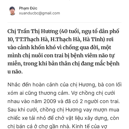
Chuyên mục khác
Phạm Đức
Tin đã xem
xuanducbc@gmail.com
Chào ngày mới
Tin 24h
Đăng xuất
Chị Trần Thị Hương (40 tuổi, ngụ tổ dân phố
Tin thị trường
Tin 360
10, TT.Thạch Hà, H.Thạch Hà, Hà Tĩnh) rơi
vào cảnh khốn khó vì chồng qua đời, một
Video
Magazine
mình chị nuôi con trai bị bệnh viêm não tự
miễn, trong khi bản thân chị đang mắc bệnh
u não.
Sản phẩm khác
Nhắc đến hoàn cảnh của chị Hương, bà con lối
Tiện ích
Bạn cần biết
xóm ai cũng thương cảm. Vợ chồng chị cưới
nhau vào năm 2009 và đã có 2 người con trai.
Thông tin tòa soạn
Liên hệ quảng cáo
Sau khi cưới, chồng chị Hương vay mượn mua
chiếc xe tải nhỏ để chở vật liệu xây dựng, còn
chị bán cá ở chợ gần nhà. Kinh tế của vợ