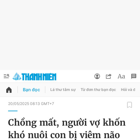
Bạn đọc
Lá thư tâm sự
Từ đơn thư bạn đọc
Hỏi và đá
QUẢNG CÁO
ĐẶT BÁO
20/05/2025 08:13 GMT+7
Thông tin tài khoản
Chồng mất, người vợ khốn
Đổi mật khẩu
Chuyên mục
khó nuôi con bị viêm não
Tin đã lưu