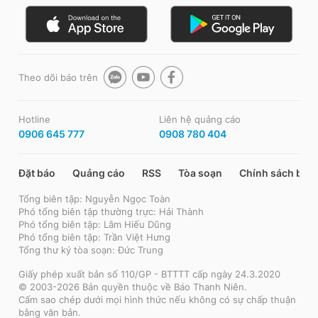
Theo dõi báo trên
Hotline
Liên hệ quảng cáo
0906 645 777
0908 780 404
Đặt báo
Quảng cáo
RSS
Tòa soạn
Chính sách bảo
Tổng biên tập: Nguyễn Ngọc Toàn
Phó tổng biên tập thường trực: Hải Thành
Phó tổng biên tập: Lâm Hiếu Dũng
Phó tổng biên tập: Trần Việt Hưng
Tổng thư ký tòa soạn: Đức Trung
Giấy phép xuất bản số 110/GP - BTTTT cấp ngày 24.3.2020
© 2003-2026 Bản quyền thuộc về Báo Thanh Niên.
Cấm sao chép dưới mọi hình thức nếu không có sự chấp thuận
bằng văn bản.