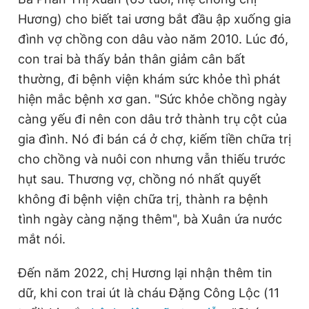
Giấy phép xuất bản số 110/GP - BTTTT cấp ngày 24.3.2020
Hương) cho biết tai ương bắt đầu ập xuống gia
© 2003-2026 Bản quyền thuộc về Báo Thanh Niên. Cấm sao
đình vợ chồng con dâu vào năm 2010. Lúc đó,
chép dưới mọi hình thức nếu không có sự chấp thuận bằng văn
bản. Phát triển bởi ePi Technologies, JSC.
con trai bà thấy bản thân giảm cân bất
thường, đi bệnh viện khám sức khỏe thì phát
hiện mắc bệnh xơ gan. "Sức khỏe chồng ngày
càng yếu đi nên con dâu trở thành trụ cột của
gia đình. Nó đi bán cá ở chợ, kiếm tiền chữa trị
cho chồng và nuôi con nhưng vẫn thiếu trước
hụt sau. Thương vợ, chồng nó nhất quyết
không đi bệnh viện chữa trị, thành ra bệnh
tình ngày càng nặng thêm", bà Xuân ứa nước
mắt nói.
Đến năm 2022, chị Hương lại nhận thêm tin
dữ, khi con trai út là cháu Đặng Công Lộc (11