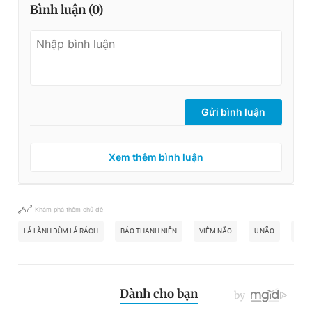
Bình luận (
0
)
Gửi bình luận
Xem thêm bình luận
Khám phá thêm chủ đề
LÁ LÀNH ĐÙM LÁ RÁCH
BÁO THANH NIÊN
VIÊM NÃO
U NÃO
KHỐ