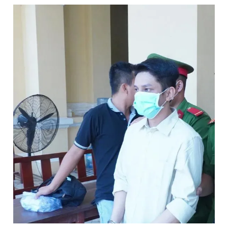
Đọc Thanh Niên trên điện thoại
Theo dõi báo trên
Hotline
Liên hệ quảng cáo
0906 645 777
0908 780 404
Đặt báo
Quảng cáo
RSS
Tòa soạn
Chính sách bảo
Tổng biên tập: Nguyễn Ngọc Toàn
Phó tổng biên tập thường trực: Hải Thành
Phó tổng biên tập: Lâm Hiếu Dũng
Phó tổng biên tập: Trần Việt Hưng
Tổng thư ký tòa soạn: Đức Trung