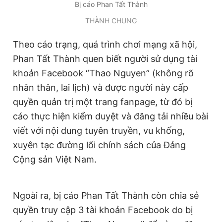
Bị cáo Phan Tất Thành
Giấy phép xuất bản số 110/GP - BTTTT cấp ngày 24.3.2020
© 2003-2026 Bản quyền thuộc về Báo Thanh Niên. Cấm sao
THÀNH CHUNG
chép dưới mọi hình thức nếu không có sự chấp thuận bằng văn
bản. Phát triển bởi ePi Technologies, JSC.
Theo cáo trạng, quá trình chơi mạng xã hội,
Phan Tất Thành quen biết người sử dụng tài
khoản Facebook “Thao Nguyen” (không rõ
nhân thân, lai lịch) và được người này cấp
quyền quản trị một trang fanpage, từ đó bị
cáo thực hiện kiểm duyệt và đăng tải nhiều bài
viết với nội dung tuyên truyền, vu khống,
xuyên tạc đường lối chính sách của Đảng
Cộng sản Việt Nam.
Ngoài ra, bị cáo Phan Tất Thành còn chia sẻ
quyền truy cập 3 tài khoản Facebook do bị