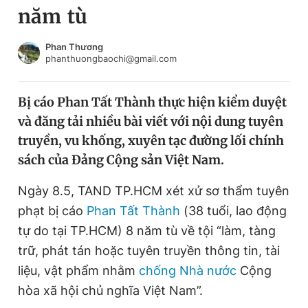
năm tù
Chuyên mục khác
Tin đã xem
Chào ngày mới
Tin 24h
Phan Thương
phanthuongbaochi@gmail.com
Đăng xuất
Tin thị trường
Tin 360
Bị cáo Phan Tất Thành thực hiện kiểm duyệt
và đăng tải nhiều bài viết với nội dung tuyên
Video
Magazine
truyền, vu khống, xuyên tạc đường lối chính
sách của Đảng Cộng sản Việt Nam.
Sản phẩm khác
Ngày 8.5, TAND TP.HCM xét xử sơ thẩm tuyên
Tiện ích
Bạn cần biết
phạt bị cáo
Phan Tất Thành
(38 tuổi, lao động
tự do tại TP.HCM) 8 năm tù về tội “làm, tàng
trữ, phát tán hoặc tuyên truyền thông tin, tài
Thông tin tòa soạn
Liên hệ quảng cáo
liệu, vật phẩm nhằm
chống Nhà nước
Cộng
hòa xã hội chủ nghĩa Việt Nam”.