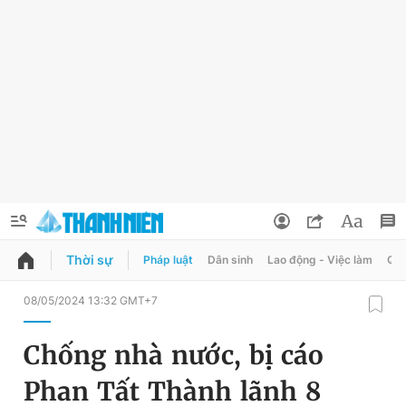
Thời sự
Pháp luật
Dân sinh
Lao động - Việc làm
Quy
QUẢNG CÁO
ĐẶT BÁO
08/05/2024 13:32 GMT+7
Thông tin tài khoản
Chống nhà nước, bị cáo
Đổi mật khẩu
Chuyên mục
Phan Tất Thành lãnh 8
Tin đã lưu