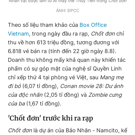
Nhân vật được làm từ AI thay thế Thùy Tiên trong
Chốt đơn
Giấy phép xuất bản số 110/GP - BTTTT cấp ngày 24.3.2020
ẢNH: ĐPCC
© 2003-2026 Bản quyền thuộc về Báo Thanh Niên. Cấm sao
chép dưới mọi hình thức nếu không có sự chấp thuận bằng văn
bản. Phát triển bởi ePi Technologies, JSC.
Theo số liệu tham khảo của
Box Office
Vietnam
, trong ngày đầu ra rạp,
Chốt đơn
chỉ
thu về hơn 613 triệu đồng, tương đương với
6.818 vé bán ra (tính đến 22 giờ ngày 8.8).
Doanh thu không mấy khả quan này khiến tác
phẩm có sự góp mặt của nghệ sĩ Quyền Linh
chỉ xếp thứ 4 tại phòng vé Việt, sau
Mang mẹ
đi bỏ
(6,07 tỉ đồng),
Conan movie 28: Dư ảnh
của độc nhãn
(2,05 tỉ đồng) và
Zombie cưng
của ba
(1,67 tỉ đồng).
'Chốt đơn' trước khi ra rạp
Chốt đơn
là dự án của Bảo Nhân - Namcito, kể