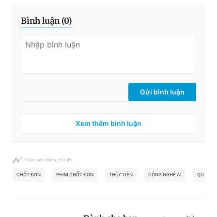
Bình luận (
0
)
Gửi bình luận
Xem thêm bình luận
Khám phá thêm chủ đề
CHỐT ĐƠN
PHIM CHỐT ĐƠN
THÙY TIÊN
CÔNG NGHỆ AI
QUYỀN L