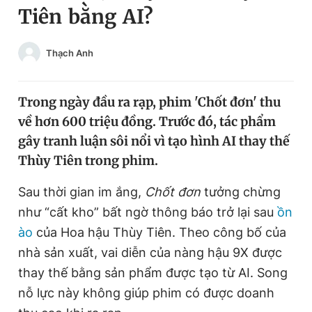
Tiên bằng AI?
Chuyên mục khác
Tin đã xem
Chào ngày mới
Tin 24h
Thạch Anh
Đăng xuất
Tin thị trường
Tin 360
Trong ngày đầu ra rạp, phim 'Chốt đơn' thu
về hơn 600 triệu đồng. Trước đó, tác phẩm
Video
Magazine
gây tranh luận sôi nổi vì tạo hình AI thay thế
Thùy Tiên trong phim.
Sản phẩm khác
Sau thời gian im ắng,
Chốt đơn
tưởng chừng
như “cất kho” bất ngờ thông báo trở lại sau
ồn
Tiện ích
Bạn cần biết
ào
của Hoa hậu Thùy Tiên. Theo công bố của
nhà sản xuất, vai diễn của nàng hậu 9X được
Thông tin tòa soạn
Liên hệ quảng cáo
thay thế bằng sản phẩm được tạo từ AI. Song
nỗ lực này không giúp phim có được doanh