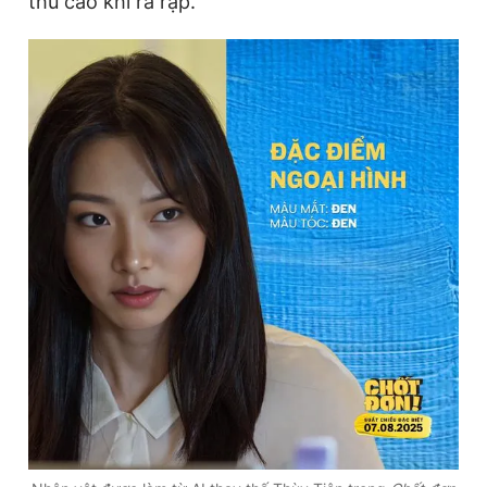
thu cao khi ra rạp.
Đọc Thanh Niên trên điện thoại
Theo dõi báo trên
Hotline
Liên hệ quảng cáo
0906 645 777
0908 780 404
Đặt báo
Quảng cáo
RSS
Tòa soạn
Chính sách bảo
Tổng biên tập: Nguyễn Ngọc Toàn
Phó tổng biên tập thường trực: Hải Thành
Phó tổng biên tập: Lâm Hiếu Dũng
Phó tổng biên tập: Trần Việt Hưng
Tổng thư ký tòa soạn: Đức Trung