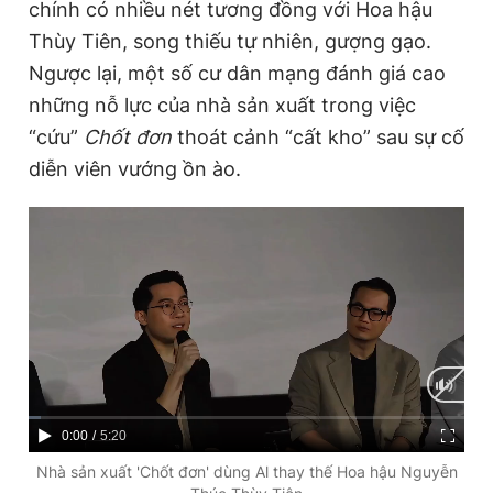
chính có nhiều nét tương đồng với Hoa hậu
Thùy Tiên, song thiếu tự nhiên, gượng gạo.
Ngược lại, một số cư dân mạng đánh giá cao
những nỗ lực của nhà sản xuất trong việc
“cứu”
Chốt đơn
thoát cảnh “cất kho” sau sự cố
diễn viên vướng ồn ào.
C
0:00
/
D
5:20
u
u
Nhà sản xuất 'Chốt đơn' dùng Al thay thế Hoa hậu Nguyễn