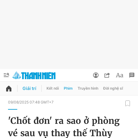
Giải trí
Kết nối
Phim
Truyền hình
Đời nghệ sĩ
QUẢNG CÁO
ĐẶT BÁO
09/08/2025 07:48 GMT+7
Thông tin tài khoản
'Chốt đơn' ra sao ở phòng
Đổi mật khẩu
Chuyên mục
vé sau vụ thay thế Thùy
Tin đã lưu