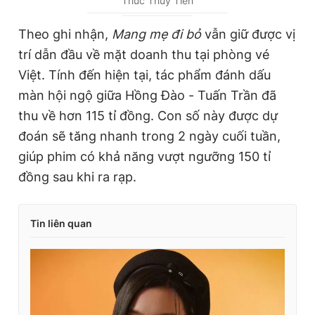
Thúc Thùy Tiên
r
r
r
a
Theo ghi nhận,
Mang mẹ đi bỏ
vẫn giữ được vị
e
t
trí dẫn đầu về mặt doanh thu tại phòng vé
n
i
Việt. Tính đến hiện tại, tác phẩm đánh dấu
t
o
màn hội ngộ giữa Hồng Đào - Tuấn Trần đã
T
n
thu về hơn 115 tỉ đồng. Con số này được dự
i
đoán sẽ tăng nhanh trong 2 ngày cuối tuần,
m
giúp phim có khả năng vượt ngưỡng 150 tỉ
đồng sau khi ra rạp.
e
Tin liên quan