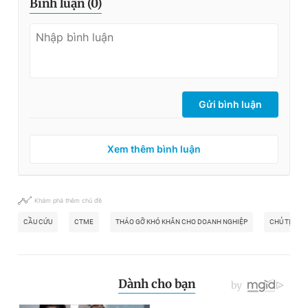
Bình luận (
0
)
Gửi bình luận
Xem thêm bình luận
Khám phá thêm chủ đề
CẦU CỨU
CTME
THÁO GỠ KHÓ KHĂN CHO DOANH NGHIỆP
CHỦ TỊCH U