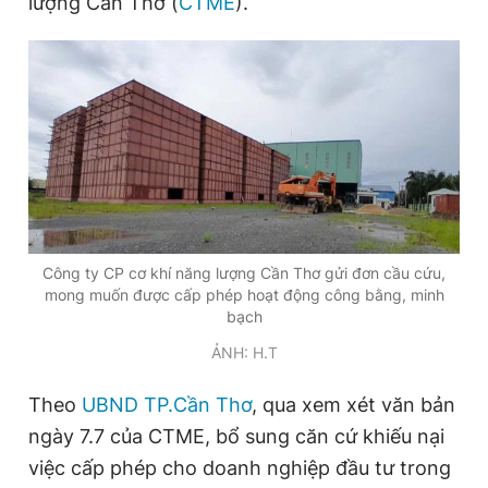
lượng Cần Thơ (
CTME
).
Đọc Thanh Niên trên điện thoại
Theo dõi báo trên
Hotline
Liên hệ quảng cáo
Công ty CP cơ khí năng lượng Cần Thơ gửi đơn cầu cứu,
0906 645 777
0908 780 404
mong muốn được cấp phép hoạt động công bằng, minh
bạch
ẢNH: H.T
Đặt báo
Quảng cáo
RSS
Tòa soạn
Chính sách bảo
Tổng biên tập: Nguyễn Ngọc Toàn
Theo
UBND TP.Cần Thơ
, qua xem xét văn bản
Phó tổng biên tập thường trực: Hải Thành
Phó tổng biên tập: Lâm Hiếu Dũng
ngày 7.7 của CTME, bổ sung căn cứ khiếu nại
Phó tổng biên tập: Trần Việt Hưng
việc cấp phép cho doanh nghiệp đầu tư trong
Tổng thư ký tòa soạn: Đức Trung