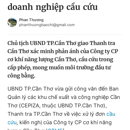
doanh nghiệp cầu cứu
Chuyên mục khác
Tin đã xem
Chào ngày mới
Tin 24h
Phan Thương
phanthuongbaochi@gmail.com
Đăng xuất
Tin thị trường
Tin 360
Chủ tịch UBND TP.Cần Thơ giao Thanh tra
Cần Thơ xác minh phản ánh của Công ty CP
Video
Magazine
cơ khí năng lượng Cần Thơ, cầu cứu trong
cấp phép, mong muốn môi trường đầu tư
công bằng.
Sản phẩm khác
Tiện ích
UBND TP.Cần Thơ vừa gửi công văn đến Ban
Bạn cần biết
Quản lý các khu chế xuất và công nghiệp Cần
Thơ (CEPIZA, thuộc UBND TP.Cần Thơ),
Thông tin tòa soạn
Liên hệ quảng cáo
Thanh tra TP.Cần Thơ về việc xử lý đơn
cầu
cứu
, kiến nghị của Công ty CP cơ khí năng