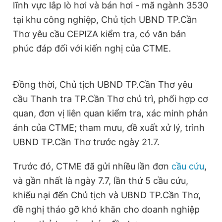
lĩnh vực lắp lò hơi và bán hơi - mã ngành 3530
Giấy phép xuất bản số 110/GP - BTTTT cấp ngày 24.3.2020
tại khu công nghiệp, Chủ tịch UBND TP.Cần
© 2003-2026 Bản quyền thuộc về Báo Thanh Niên. Cấm sao
chép dưới mọi hình thức nếu không có sự chấp thuận bằng văn
Thơ yêu cầu CEPIZA kiểm tra, có văn bản
bản. Phát triển bởi ePi Technologies, JSC.
phúc đáp đối với kiến nghị của CTME.
Đồng thời, Chủ tịch UBND TP.Cần Thơ yêu
cầu Thanh tra TP.Cần Thơ chủ trì, phối hợp cơ
quan, đơn vị liên quan kiểm tra, xác minh phản
ánh của CTME; tham mưu, đề xuất xử lý, trình
UBND TP.Cần Thơ trước ngày 21.7.
Trước đó, CTME đã gửi nhiều lần đơn
cầu cứu
,
và gần nhất là ngày 7.7, lần thứ 5 cầu cứu,
khiếu nại đến Chủ tịch và UBND TP.Cần Thơ,
đề nghị tháo gỡ khó khăn cho doanh nghiệp