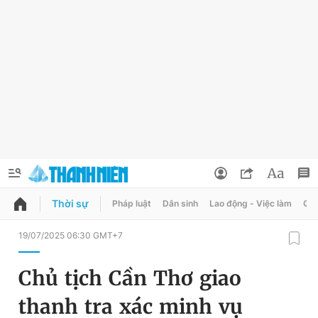
Thời sự
Pháp luật
Dân sinh
Lao động - Việc làm
Quy
QUẢNG CÁO
ĐẶT BÁO
19/07/2025 06:30 GMT+7
Thông tin tài khoản
Chủ tịch Cần Thơ giao
Đổi mật khẩu
Chuyên mục
thanh tra xác minh vụ
Tin đã lưu