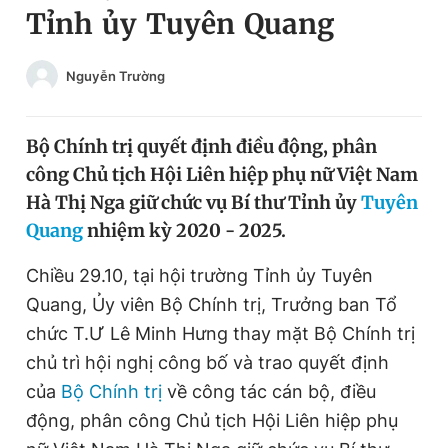
Tỉnh ủy Tuyên Quang
Chuyên mục khác
Tin đã xem
Chào ngày mới
Tin 24h
Nguyễn Trường
Đăng xuất
Tin thị trường
Tin 360
Bộ Chính trị quyết định điều động, phân
công Chủ tịch Hội Liên hiệp phụ nữ Việt Nam
Video
Magazine
Hà Thị Nga giữ chức vụ Bí thư Tỉnh ủy
Tuyên
Quang
nhiệm kỳ 2020 - 2025.
Sản phẩm khác
Chiều 29.10, tại hội trường Tỉnh ủy Tuyên
Quang, Ủy viên Bộ Chính trị, Trưởng ban Tổ
Tiện ích
Bạn cần biết
chức T.Ư Lê Minh Hưng thay mặt Bộ Chính trị
chủ trì hội nghị công bố và trao quyết định
Thông tin tòa soạn
Liên hệ quảng cáo
của
Bộ Chính trị
về công tác cán bộ, điều
động, phân công Chủ tịch Hội Liên hiệp phụ