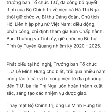
trưởng ban Tổ chức T.Ư, đã công bố quyết
Giấy phép xuất bản số 110/GP - BTTTT cấp ngày 24.3.2020
định của Bộ Chính trị về việc bà Hà Thị Nga
© 2003-2026 Bản quyền thuộc về Báo Thanh Niên. Cấm sao
chép dưới mọi hình thức nếu không có sự chấp thuận bằng văn
thôi giữ chức vụ Bí thư Đảng đoàn, Chủ tịch
bản. Phát triển bởi ePi Technologies, JSC.
Hội Liên hiệp phụ nữ Việt Nam; điều động,
phân công, chỉ định tham gia Ban Chấp hành,
Ban Thường vụ Tỉnh ủy, giữ chức vụ Bí thư
Tỉnh ủy Tuyên Quang nhiệm kỳ 2020 - 2025.
Phát biểu tại hội nghị, Trưởng ban Tổ chức
T.Ư Lê Minh Hưng cho biết, trải qua nhiều năm
công tác ở các vị trí công việc từ địa phương
đến T.Ư, bà Hà Thị Nga luôn hoàn thành xuất
sắc, sáng tạo các nhiệm vụ được giao.
Thay mặt Bộ Chính trị, ông Lê Minh Hưng tin