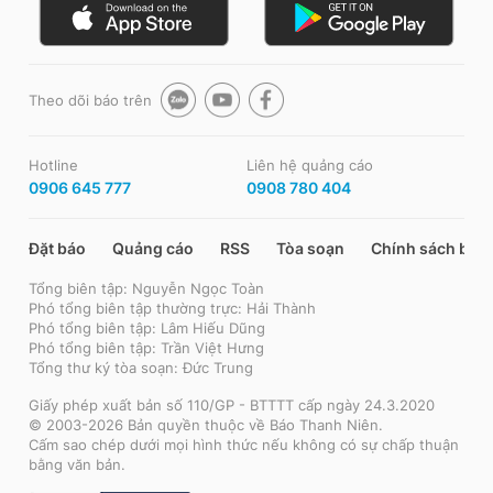
Theo dõi báo trên
Hotline
Liên hệ quảng cáo
0906 645 777
0908 780 404
Đặt báo
Quảng cáo
RSS
Tòa soạn
Chính sách bảo
Tổng biên tập: Nguyễn Ngọc Toàn
Phó tổng biên tập thường trực: Hải Thành
Phó tổng biên tập: Lâm Hiếu Dũng
Phó tổng biên tập: Trần Việt Hưng
Tổng thư ký tòa soạn: Đức Trung
Giấy phép xuất bản số 110/GP - BTTTT cấp ngày 24.3.2020
© 2003-2026 Bản quyền thuộc về Báo Thanh Niên.
Cấm sao chép dưới mọi hình thức nếu không có sự chấp thuận
bằng văn bản.