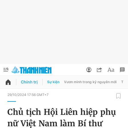
Chính trị
Sự kiện
Vươn mình trong kỷ nguyên mới
Thời
QUẢNG CÁO
ĐẶT BÁO
29/10/2024 17:56 GMT+7
Thông tin tài khoản
Chủ tịch Hội Liên hiệp phụ
Đổi mật khẩu
Chuyên mục
nữ Việt Nam làm Bí thư
Tin đã lưu