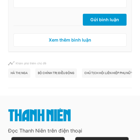
Gửi bình luận
Xem thêm bình luận
Khám phá thêm chủ đề
HÀ THỊ NGA
BỘ CHÍNH TRỊ ĐIỀU ĐỘNG
CHỦ TỊCH HỘI LIÊN HIỆP PHỤ NỮ VN
Đọc Thanh Niên trên điện thoại