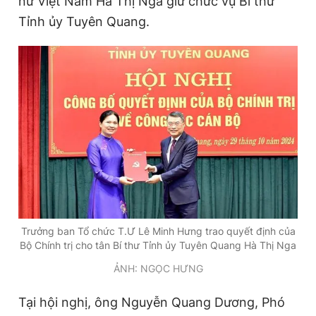
nữ Việt Nam Hà Thị Nga giữ chức vụ Bí thư
Tỉnh ủy Tuyên Quang.
Đọc Thanh Niên trên điện thoại
Theo dõi báo trên
Hotline
Liên hệ quảng cáo
0906 645 777
0908 780 404
Đặt báo
Quảng cáo
RSS
Tòa soạn
Chính sách bảo
Trưởng ban Tổ chức T.Ư Lê Minh Hưng trao quyết định của
Bộ Chính trị cho tân Bí thư Tỉnh ủy Tuyên Quang Hà Thị Nga
Tổng biên tập: Nguyễn Ngọc Toàn
Phó tổng biên tập thường trực: Hải Thành
ẢNH: NGỌC HƯNG
Phó tổng biên tập: Lâm Hiếu Dũng
Phó tổng biên tập: Trần Việt Hưng
Tại hội nghị, ông Nguyễn Quang Dương, Phó
Tổng thư ký tòa soạn: Đức Trung