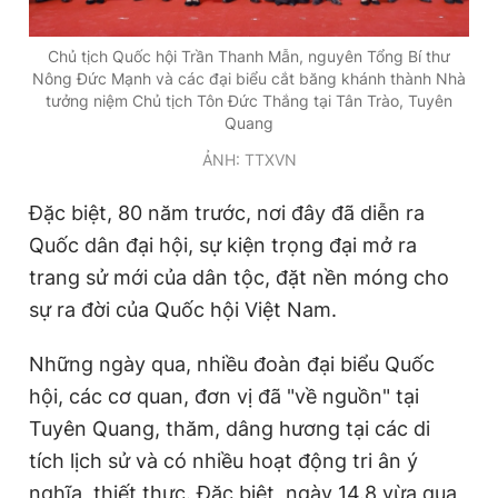
Giấy phép xuất bản số 110/GP - BTTTT cấp ngày 24.3.2020
© 2003-2026 Bản quyền thuộc về Báo Thanh Niên. Cấm sao
Chủ tịch Quốc hội Trần Thanh Mẫn, nguyên Tổng Bí thư
chép dưới mọi hình thức nếu không có sự chấp thuận bằng văn
Nông Đức Mạnh và các đại biểu cắt băng khánh thành Nhà
bản. Phát triển bởi ePi Technologies, JSC.
tưởng niệm Chủ tịch Tôn Đức Thắng tại Tân Trào, Tuyên
Quang
ẢNH: TTXVN
Đặc biệt, 80 năm trước, nơi đây đã diễn ra
Quốc dân đại hội, sự kiện trọng đại mở ra
trang sử mới của dân tộc, đặt nền móng cho
sự ra đời của Quốc hội Việt Nam.
Những ngày qua, nhiều đoàn đại biểu Quốc
hội, các cơ quan, đơn vị đã "về nguồn" tại
Tuyên Quang, thăm, dâng hương tại các di
tích lịch sử và có nhiều hoạt động tri ân ý
nghĩa, thiết thực. Đặc biệt, ngày 14.8 vừa qua,