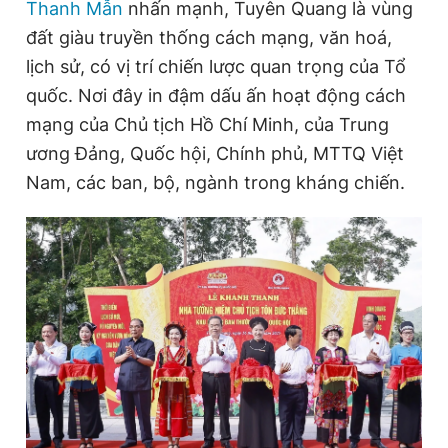
Thanh Mẫn
nhấn mạnh, Tuyên Quang là vùng
đất giàu truyền thống cách mạng, văn hoá,
lịch sử, có vị trí chiến lược quan trọng của Tổ
Đọc Thanh Niên trên điện thoại
quốc. Nơi đây in đậm dấu ấn hoạt động cách
mạng của Chủ tịch Hồ Chí Minh, của Trung
ương Đảng, Quốc hội, Chính phủ, MTTQ Việt
Nam, các ban, bộ, ngành trong kháng chiến.
Theo dõi báo trên
Hotline
Liên hệ quảng cáo
0906 645 777
0908 780 404
Đặt báo
Quảng cáo
RSS
Tòa soạn
Chính sách bảo
Tổng biên tập: Nguyễn Ngọc Toàn
Phó tổng biên tập thường trực: Hải Thành
Phó tổng biên tập: Lâm Hiếu Dũng
Phó tổng biên tập: Trần Việt Hưng
Tổng thư ký tòa soạn: Đức Trung