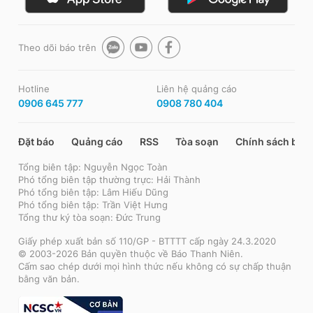
Theo dõi báo trên
Hotline
Liên hệ quảng cáo
0906 645 777
0908 780 404
Đặt báo
Quảng cáo
RSS
Tòa soạn
Chính sách bảo
Tổng biên tập: Nguyễn Ngọc Toàn
Phó tổng biên tập thường trực: Hải Thành
Phó tổng biên tập: Lâm Hiếu Dũng
Phó tổng biên tập: Trần Việt Hưng
Tổng thư ký tòa soạn: Đức Trung
Giấy phép xuất bản số 110/GP - BTTTT cấp ngày 24.3.2020
© 2003-2026 Bản quyền thuộc về Báo Thanh Niên.
Cấm sao chép dưới mọi hình thức nếu không có sự chấp thuận
bằng văn bản.