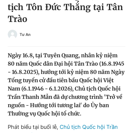
tịch Tôn Đức Thắng tại Tân
Chuyên mục khác
Tin đã xem
Trào
Chào ngày mới
Tin 24h
Đăng xuất
Tư An
Tin thị trường
Tin 360
Ngày 16.8, tại Tuyên Quang, nhân kỷ niệm
Video
Magazine
80 năm Quốc dân Đại hội Tân Trào (16.8.1945
- 16.8.2025), hướng tới kỷ niệm 80 năm Ngày
Sản phẩm khác
Tổng tuyển cử đầu tiên bầu Quốc hội Việt
Nam (6.1.1946 - 6.1.2026), Chủ tịch Quốc hội
Tiện ích
Bạn cần biết
Trần Thanh Mẫn đã dự chương trình 'Trở về
nguồn - Hướng tới tương lai' do Ủy ban
Thông tin tòa soạn
Liên hệ quảng cáo
Thường vụ Quốc hội tổ chức.
Phát biểu tại buổi lễ,
Chủ tịch Quốc hội Trần