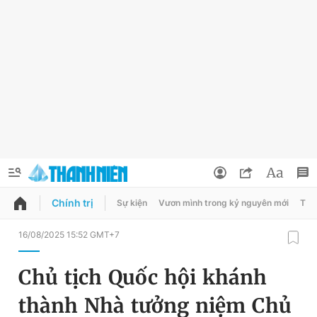
Chính trị
Sự kiện
Vươn mình trong kỷ nguyên mới
Thời
QUẢNG CÁO
ĐẶT BÁO
16/08/2025 15:52 GMT+7
Thông tin tài khoản
Chủ tịch Quốc hội khánh
Đổi mật khẩu
Chuyên mục
thành Nhà tưởng niệm Chủ
Tin đã lưu