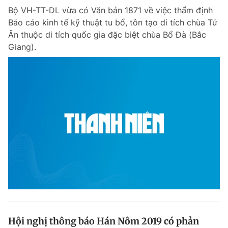
Bộ VH-TT-DL vừa có Văn bản 1871 về việc thẩm định
Giấy phép xuất bản số 110/GP - BTTTT cấp ngày 24.3.2020
© 2003-2026 Bản quyền thuộc về Báo Thanh Niên. Cấm sao chép
Báo cáo kinh tế kỹ thuật tu bổ, tôn tạo di tích chùa Tứ
dưới mọi hình thức nếu không có sự chấp thuận bằng văn bản.
Ân thuộc di tích quốc gia đặc biệt chùa Bổ Đà (Bắc
Phát triển bởi ePi Technologies, JSC.
Giang).
Hội nghị thông báo Hán Nôm 2019 có phản