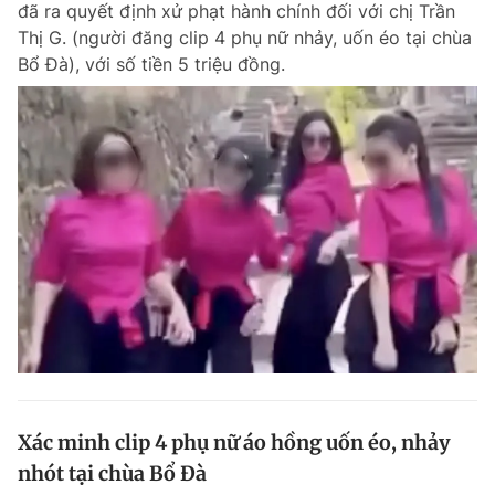
đã ra quyết định xử phạt hành chính đối với chị Trần
Chuyên mục khác
Thị G. (người đăng clip 4 phụ nữ nhảy, uốn éo tại chùa
Tin đã xem
Bổ Đà), với số tiền 5 triệu đồng.
Chào ngày mới
Tin 24h
Đăng xuất
Tin thị trường
Tin 360
Video
Magazine
Sản phẩm khác
Tiện ích
Bạn cần biết
Thông tin tòa soạn
Liên hệ quảng cáo
Xác minh clip 4 phụ nữ áo hồng uốn éo, nhảy
nhót tại chùa Bổ Đà