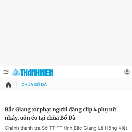
CHÙA BỔ ĐÀ
QUẢNG CÁO
ĐẶT BÁO
Thông tin tài khoản
Bắc Giang xử phạt người đăng clip 4 phụ nữ
nhảy, uốn éo tại chùa Bổ Đà
Đổi mật khẩu
Chuyên mục
Chánh thanh tra Sở TT-TT tỉnh Bắc Giang Lê Hồng Việt
Tin đã lưu