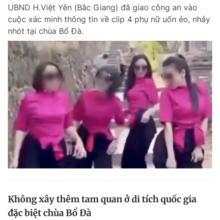
UBND H.Việt Yên (Bắc Giang) đã giao công an vào
cuộc xác minh thông tin về clip 4 phụ nữ uốn éo, nhảy
nhót tại chùa Bổ Đà.
Đọc Thanh Niên trên điện thoại
Theo dõi báo trên
Hotline
Liên hệ quảng cáo
0906 645 777
0908 780 404
Đặt báo
Quảng cáo
RSS
Tòa soạn
Chính sách bảo m
Tổng biên tập: Nguyễn Ngọc Toàn
Phó tổng biên tập thường trực: Hải Thành
Phó tổng biên tập: Lâm Hiếu Dũng
Không xây thêm tam quan ở di tích quốc gia
Phó tổng biên tập: Trần Việt Hưng
đặc biệt chùa Bổ Đà
Tổng thư ký tòa soạn: Đức Trung