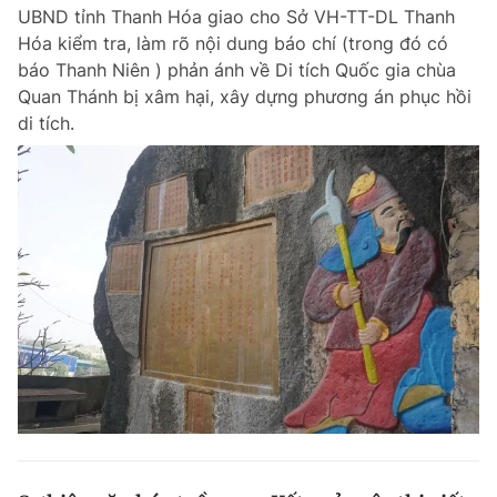
UBND tỉnh Thanh Hóa giao cho Sở VH-TT-DL Thanh
Hóa kiểm tra, làm rõ nội dung báo chí (trong đó có
báo Thanh Niên ) phản ánh về Di tích Quốc gia chùa
Đọc Thanh Niên trên điện thoại
Quan Thánh bị xâm hại, xây dựng phương án phục hồi
di tích.
Theo dõi báo trên
Hotline
Liên hệ quảng cáo
0906 645 777
0908 780 404
Đặt báo
Quảng cáo
RSS
Tòa soạn
Chính sách bảo m
Tổng biên tập: Nguyễn Ngọc Toàn
Phó tổng biên tập thường trực: Hải Thành
Phó tổng biên tập: Lâm Hiếu Dũng
Phó tổng biên tập: Trần Việt Hưng
Tổng thư ký tòa soạn: Đức Trung