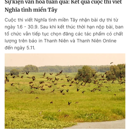
Sự kiện văn hóa tuần qua: Kết quả cuộc thi viết
Giấy phép xuất bản số 110/GP - BTTTT cấp ngày 24.3.2020
Nghĩa tình miền Tây
© 2003-2026 Bản quyền thuộc về Báo Thanh Niên. Cấm sao chép
dưới mọi hình thức nếu không có sự chấp thuận bằng văn bản.
Cuộc thi viết Nghĩa tình miền Tây nhận bài dự thi từ
Phát triển bởi ePi Technologies, JSC.
ngày 1.6 - 30.9. Sau khi kết thúc thời hạn nộp bài, ban
tổ chức vẫn tiếp tục chọn đăng các tác phẩm có chất
lượng trên báo in Thanh Niên và Thanh Niên Online
đến ngày 5.11.