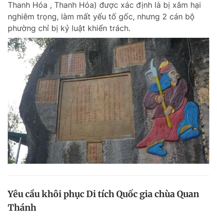
Thanh Hóa , Thanh Hóa) được xác định là bị xâm hại
Chuyên mục khác
nghiêm trọng, làm mất yếu tố gốc, nhưng 2 cán bộ
Tin đã xem
phường chỉ bị kỷ luật khiển trách.
Chào ngày mới
Tin 24h
Đăng xuất
Tin thị trường
Tin 360
Video
Magazine
Sản phẩm khác
Tiện ích
Bạn cần biết
Thông tin tòa soạn
Liên hệ quảng cáo
Yêu cầu khôi phục Di tích Quốc gia chùa Quan
Thánh