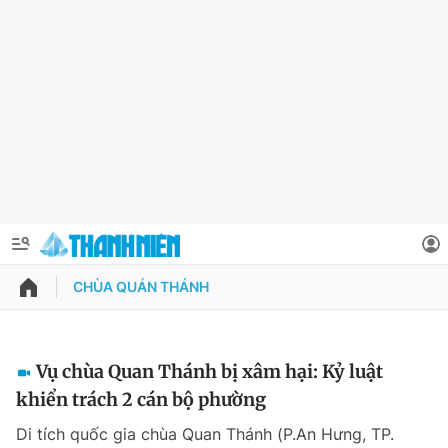
CHÙA QUÁN THÁNH
QUẢNG CÁO
ĐẶT BÁO
Thông tin tài khoản
Vụ chùa Quan Thánh bị xâm hại: Kỷ luật
khiển trách 2 cán bộ phường
Đổi mật khẩu
Chuyên mục
Di tích quốc gia chùa Quan Thánh (P.An Hưng, TP.
Tin đã lưu