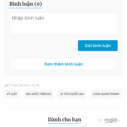
Bình luận (
0
)
Gửi bình luận
Xem thêm bình luận
Khám phá thêm chủ đề
KỶ LUẬT
BIA KHẮC TRÊN ĐÁ
DI TÍCH QUỐC GIA
CHÙA QUÁN THÁNH