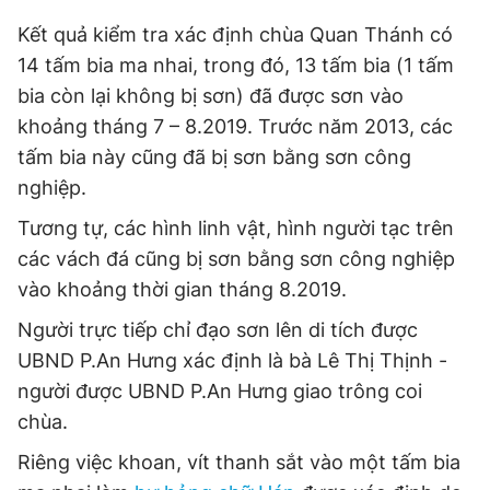
Giấy phép xuất bản số 110/GP - BTTTT cấp ngày 24.3.2020
Kết quả kiểm tra xác định chùa Quan Thánh có
© 2003-2026 Bản quyền thuộc về Báo Thanh Niên. Cấm sao
chép dưới mọi hình thức nếu không có sự chấp thuận bằng văn
14 tấm bia ma nhai, trong đó, 13 tấm bia (1 tấm
bản. Phát triển bởi ePi Technologies, JSC.
bia còn lại không bị sơn) đã được sơn vào
khoảng tháng 7 – 8.2019. Trước năm 2013, các
tấm bia này cũng đã bị sơn bằng sơn công
nghiệp.
Tương tự, các hình linh vật, hình người tạc trên
các vách đá cũng bị sơn bằng sơn công nghiệp
vào khoảng thời gian tháng 8.2019.
Người trực tiếp chỉ đạo sơn lên di tích được
UBND P.An Hưng xác định là bà Lê Thị Thịnh -
người được UBND P.An Hưng giao trông coi
chùa.
Riêng việc khoan, vít thanh sắt vào một tấm bia