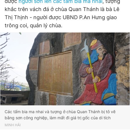
được
người sơn lên các tấm bia ma nhai
, tượng
khắc trên vách đá ở chùa Quan Thánh là bà Lê
Thị Thịnh - người được UBND P.An Hưng giao
Đọc Thanh Niên trên điện thoại
trông coi, quản lý chùa.
Theo dõi báo trên
Hotline
Liên hệ quảng cáo
0906 645 777
0908 780 404
Đặt báo
Quảng cáo
RSS
Tòa soạn
Chính sách bảo
Tổng biên tập: Nguyễn Ngọc Toàn
Phó tổng biên tập thường trực: Hải Thành
Các tấm bia ma nhai và tượng ở chùa Quan Thánh bị tô vẽ
Phó tổng biên tập: Lâm Hiếu Dũng
bằng sơn công nghiệp, làm mất đi giá trị gốc của di tích
Phó tổng biên tập: Trần Việt Hưng
MINH HẢI
Tổng thư ký tòa soạn: Đức Trung