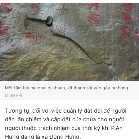
Một tấm bia ma nhai bị khoan, vít thanh sắt vào gây hư hỏng
MINH HẢI
Tương tự, đối với việc quản lý đất đai để người
dân lấn chiếm và cấp đất của chùa cho người
người thuộc trách nhiệm của thời kỳ khi P.An
Hưng đang là xã Đông Hưng.