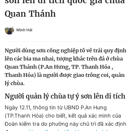
sơn lên di tích quốc gia chùa
Chuyên mục khác
Quan Thánh
Tin đã xem
Chào ngày mới
Tin 24h
Đăng xuất
Minh Hải
Tin thị trường
Tin 360
Người dùng sơn công nghiệp tô vẽ trái quy định
Video
Magazine
lên các bia ma nhai, tượng khắc trên đá ở chùa
Quan Thánh (P.An Hưng, TP. Thanh Hóa ,
Thanh Hóa) là người được giao trông coi, quản
Sản phẩm khác
lý chùa.
Tiện ích
Bạn cần biết
Người quản lý chùa tự ý sơn lên di tích
Thông tin tòa soạn
Liên hệ quảng cáo
Ngày 12.11, thông tin từ UBND P.An Hưng
(TP.Thanh Hóa) cho biết, kết quả xác minh của
Đoàn kiểm tra do phường này chủ trì đã xác định