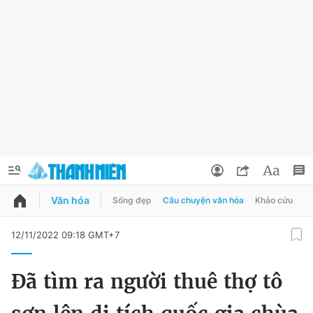
Văn hóa
Sống đẹp
Câu chuyện văn hóa
Khảo cứu
X
QUẢNG CÁO
ĐẶT BÁO
12/11/2022 09:18 GMT+7
Thông tin tài khoản
Đã tìm ra người thuê thợ tô
Đổi mật khẩu
Chuyên mục
Tin đã lưu