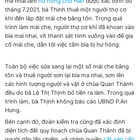
ma nhai làm
hư hỏng chữ Hán
được xác định do
tháng 7.2021, bà Thịnh thuê một người thợ cơ
khí đến lắp đặt mái che bằng tôn. Trong quá
trình làm mái che, người thợ cơ khí đã khoan vào
bia mai nhai, vít thanh sắt hình vuông vào để gia
cố mái che, dẫn tới việc tấm bia bị hư hỏng.
Toàn bộ việc sửa sang lại một số mái che bằng
tôn và thuê người sơn lại bia ma nhai, sơn lên
các hình tượng người và vật ở chùa Quan Thánh
đều do bà Lê Thị Thịnh bỏ tiền ra làm. Trong quá
trình làm, bà Thịnh không báo cáo UBND P.An
Hưng.
Bên cạnh đó, đoàn kiểm tra cũng đã xác định
diện tích đất quy hoạch chùa Quan Thánh đã bị
người dân lấn chiếm, và chính quyền
cắt xén cấp