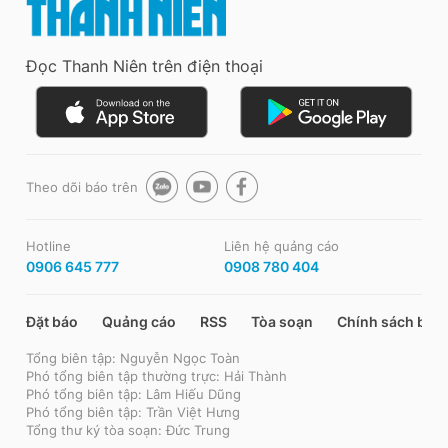
Đọc Thanh Niên trên điện thoại
Theo dõi báo trên
Hotline
Liên hệ quảng cáo
0906 645 777
0908 780 404
Đặt báo
Quảng cáo
RSS
Tòa soạn
Chính sách bảo
Tổng biên tập: Nguyễn Ngọc Toàn
Phó tổng biên tập thường trực: Hải Thành
Phó tổng biên tập: Lâm Hiếu Dũng
Phó tổng biên tập: Trần Việt Hưng
Tổng thư ký tòa soạn: Đức Trung