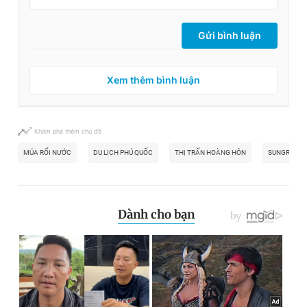
Gửi bình luận
Xem thêm bình luận
Khám phá thêm chủ đề
MÚA RỐI NƯỚC
DU LỊCH PHÚ QUỐC
THỊ TRẤN HOÀNG HÔN
SUNGROUP