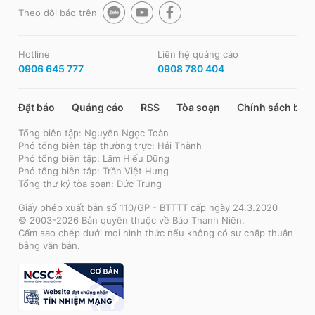
Theo dõi báo trên
Hotline
Liên hệ quảng cáo
0906 645 777
0908 780 404
Đặt báo
Quảng cáo
RSS
Tòa soạn
Chính sách bảo
Tổng biên tập: Nguyễn Ngọc Toàn
Phó tổng biên tập thường trực: Hải Thành
Phó tổng biên tập: Lâm Hiếu Dũng
Phó tổng biên tập: Trần Việt Hưng
Tổng thư ký tòa soạn: Đức Trung
Giấy phép xuất bản số 110/GP - BTTTT cấp ngày 24.3.2020
© 2003-2026 Bản quyền thuộc về Báo Thanh Niên.
Cấm sao chép dưới mọi hình thức nếu không có sự chấp thuận
bằng văn bản.