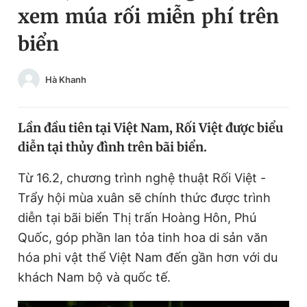
xem múa rối miễn phí trên
Chuyên mục khác
Tin đã xem
biển
Chào ngày mới
Tin 24h
Đăng xuất
Hà Khanh
Tin thị trường
Tin 360
Lần đầu tiên tại Việt Nam, Rối Việt được biểu
Video
Magazine
diễn tại thủy đình trên bãi biển.
Từ 16.2, chương trình nghệ thuật Rối Việt -
Sản phẩm khác
Trẩy hội mùa xuân sẽ chính thức được trình
Tiện ích
Bạn cần biết
diễn tại bãi biển Thị trấn Hoàng Hôn, Phú
Quốc, góp phần lan tỏa tinh hoa di sản văn
Thông tin tòa soạn
Liên hệ quảng cáo
hóa phi vật thể Việt Nam đến gần hơn với du
khách Nam bộ và quốc tế.