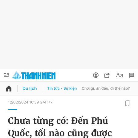
Du lịch
Tin tức - Sự kiện
Chơi gì, ăn đâu, đi thế nào?
B
QUẢNG CÁO
ĐẶT BÁO
12/02/2024 16:39 GMT+7
Thông tin tài khoản
Chưa từng có: Đến Phú
Đổi mật khẩu
Chuyên mục
Quốc, tối nào cũng được
Tin đã lưu