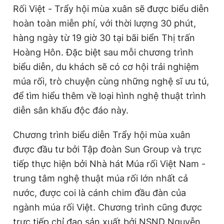
Rối Việt - Trẩy hội mùa xuân sẽ được biểu diễn
Giấy phép xuất bản số 110/GP - BTTTT cấp ngày 24.3.2020
© 2003-2026 Bản quyền thuộc về Báo Thanh Niên. Cấm sao
hoàn toàn miễn phí, với thời lượng 30 phút,
chép dưới mọi hình thức nếu không có sự chấp thuận bằng văn
bản. Phát triển bởi ePi Technologies, JSC.
hàng ngày từ 19 giờ 30 tại bãi biển Thị trấn
Hoàng Hôn. Đặc biệt sau mỗi chương trình
biểu diễn, du khách sẽ có cơ hội trải nghiệm
múa rối, trò chuyện cùng những nghệ sĩ ưu tú,
để tìm hiểu thêm về loại hình nghệ thuật trình
diễn sân khấu độc đáo này.
Chương trình biểu diễn Trẩy hội mùa xuân
được đầu tư bởi Tập đoàn Sun Group và trực
tiếp thực hiện bởi Nhà hát Múa rối Việt Nam -
trung tâm nghệ thuật múa rối lớn nhất cả
nước, được coi là cánh chim đầu đàn của
ngành múa rối Việt. Chương trình cũng được
trực tiếp chỉ đạo sản xuất bởi NSND Nguyễn