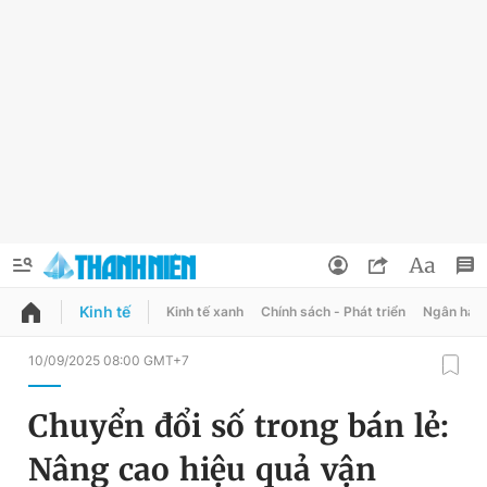
Kinh tế
Kinh tế xanh
Chính sách - Phát triển
Ngân hàn
QUẢNG CÁO
ĐẶT BÁO
10/09/2025 08:00 GMT+7
Thông tin tài khoản
Chuyển đổi số trong bán lẻ:
Đổi mật khẩu
Chuyên mục
Nâng cao hiệu quả vận
Tin đã lưu