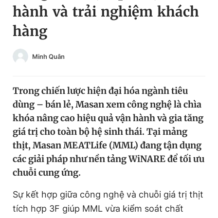
hành và trải nghiệm khách
Chuyên mục khác
Tin đã xem
hàng
Chào ngày mới
Tin 24h
Đăng xuất
Minh Quân
Tin thị trường
Tin 360
Trong chiến lược hiện đại hóa ngành tiêu
Video
Magazine
dùng – bán lẻ, Masan xem công nghệ là chìa
khóa nâng cao hiệu quả vận hành và gia tăng
Sản phẩm khác
giá trị cho toàn bộ hệ sinh thái. Tại mảng
thịt, Masan MEATLife (MML) đang tận dụng
Tiện ích
Bạn cần biết
các giải pháp như nền tảng WiNARE để tối ưu
chuỗi cung ứng.
Thông tin tòa soạn
Liên hệ quảng cáo
Sự kết hợp giữa công nghệ và chuỗi giá trị thịt
tích hợp 3F giúp MML vừa kiểm soát chất