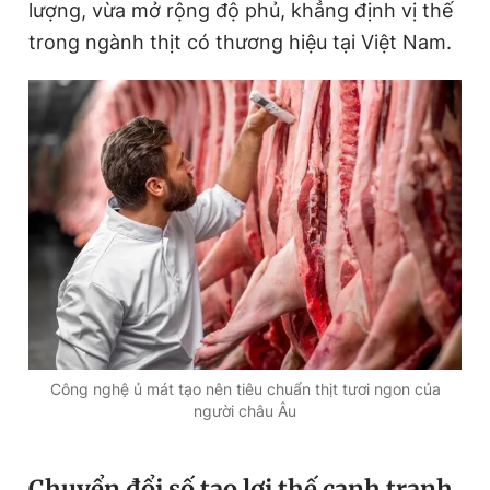
lượng, vừa mở rộng độ phủ, khẳng định vị thế
trong ngành thịt có thương hiệu tại Việt Nam.
Đọc Thanh Niên trên điện thoại
Theo dõi báo trên
Hotline
Liên hệ quảng cáo
0906 645 777
0908 780 404
Đặt báo
Quảng cáo
RSS
Tòa soạn
Chính sách bảo
Công nghệ ủ mát tạo nên tiêu chuẩn thịt tươi ngon của
Tổng biên tập: Nguyễn Ngọc Toàn
người châu Âu
Phó tổng biên tập thường trực: Hải Thành
Phó tổng biên tập: Lâm Hiếu Dũng
Phó tổng biên tập: Trần Việt Hưng
Tổng thư ký tòa soạn: Đức Trung
Chuyển đổi số tạo lợi thế cạnh tranh