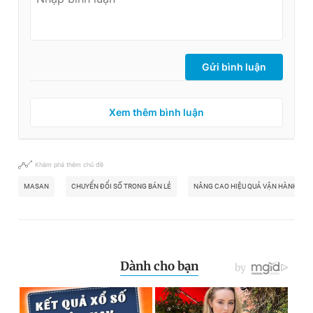
Gửi bình luận
Xem thêm bình luận
Khám phá thêm chủ đề
MASAN
CHUYỂN ĐỔI SỐ TRONG BÁN LẺ
NÂNG CAO HIỆU QUẢ VẬN HÀNH VÀ 