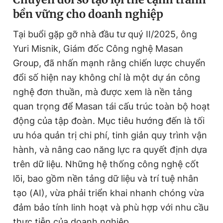
Giấy phép xuất bản số 110/GP - BTTTT cấp ngày 24.3.2020
bền vững cho doanh nghiệp
© 2003-2026 Bản quyền thuộc về Báo Thanh Niên. Cấm sao
chép dưới mọi hình thức nếu không có sự chấp thuận bằng văn
Tại buổi gặp gỡ nhà đầu tư quý II/2025, ông
bản. Phát triển bởi ePi Technologies, JSC.
Yuri Misnik, Giám đốc Công nghệ Masan
Group, đã nhấn mạnh rằng chiến lược chuyển
đổi số hiện nay không chỉ là một dự án công
nghệ đơn thuần, mà được xem là nền tảng
quan trọng để Masan tái cấu trúc toàn bộ hoạt
động của tập đoàn. Mục tiêu hướng đến là tối
ưu hóa quản trị chi phí, tinh giản quy trình vận
hành, và nâng cao năng lực ra quyết định dựa
trên dữ liệu. Những hệ thống công nghệ cốt
lõi, bao gồm nền tảng dữ liệu và trí tuệ nhân
tạo (AI), vừa phải triển khai nhanh chóng vừa
đảm bảo tính linh hoạt và phù hợp với nhu cầu
thực tiễn của doanh nghiệp.