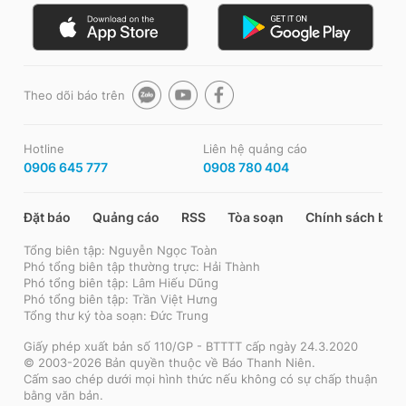
Theo dõi báo trên
Hotline
Liên hệ quảng cáo
0906 645 777
0908 780 404
Đặt báo
Quảng cáo
RSS
Tòa soạn
Chính sách bảo
Tổng biên tập: Nguyễn Ngọc Toàn
Phó tổng biên tập thường trực: Hải Thành
Phó tổng biên tập: Lâm Hiếu Dũng
Phó tổng biên tập: Trần Việt Hưng
Tổng thư ký tòa soạn: Đức Trung
Giấy phép xuất bản số 110/GP - BTTTT cấp ngày 24.3.2020
© 2003-2026 Bản quyền thuộc về Báo Thanh Niên.
Cấm sao chép dưới mọi hình thức nếu không có sự chấp thuận
bằng văn bản.